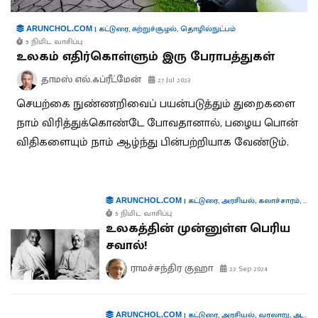
|
கட்டுரை
,
சுற்றுச்சூழல்
,
தொழில்நுட்பம்
ARUNCHOL.COM
5 நிமிட வாசிப்பு
உலகம் எதிர்கொள்ளும் இரு பேராபத்துகள்
தாமஸ் எல்.ஃப்ரீட்மேன்
27 Jul 2023
செயற்கை நுண்ணறிவைப் பயன்படுத்தும் துறைகளை
நாம் விரித்துக்கொண்டே போவதானால், பழைய பொன்
விதிகளையும் நாம் ஆழ்ந்து பின்பற்றியாக வேண்டும்.
|
கட்டுரை
,
அரசியல்
,
கலாச்சாரம்
,
வர
ARUNCHOL.COM
5 நிமிட வாசிப்பு
உலகத்தின் முன்னுள்ள பெரிய
சவால்!
ராமச்சந்திர குஹா
22 Sep 2024
|
கட்டுரை
,
அரசியல்
,
வரலாறு
,
ஆளுமைகள்
ARUNCHOL.COM