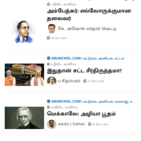
7 நிமிட வாசிப்பு
அம்பேத்கர்: எல்லோருக்குமான
தலைவர்
கே. அஷோக் வர்தன் ஷெட்டி
09 Jan 2024
|
கட்டுரை
,
அரசியல்
,
சட்டம்
ARUNCHOL.COM
4 நிமிட வாசிப்பு
இதுதான் சட்ட சீர்திருத்தமா?
ப.சிதம்பரம்
27 Nov 2023
|
கட்டுரை
,
அரசியல்
,
வரலாறு
,
சமஸ் கட்டுரை
ARUNCHOL.COM
10 நிமிட வாசிப்பு
மெக்காலே: அழியா பூதம்
சமஸ் | Samas
01 Dec 2022