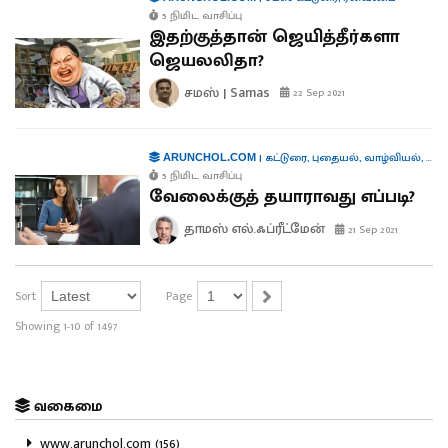
5 நிமிட வாசிப்பு
இதற்குத்தான் ஜெயித்தீர்களா
ஜெயலலிதா?
சமஸ் | Samas
22 Sep 2021
|
கட்டுரை
,
புதையல்
,
வாழ்வியல்
,
சர்
ARUNCHOL.COM
5 நிமிட வாசிப்பு
வேலைக்குத் தயாராவது எப்படி?
தாமஸ் எல்.ஃப்ரீட்மேன்
21 Sep 2021
Sort
Page
Showing 1-10 of 1497
வகைமை
www.arunchol.com (156)