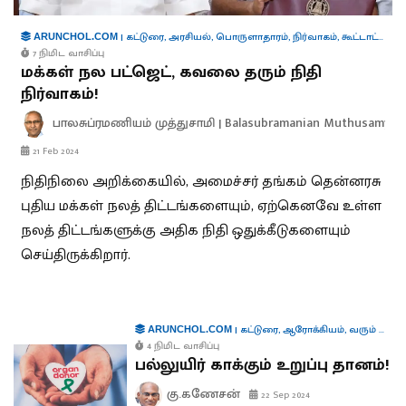
|
கட்டுரை
,
அரசியல்
,
பொருளாதாரம்
,
நிர்வாகம்
,
கூட்டாட்சி
ARUNCHOL.COM
7 நிமிட வாசிப்பு
மக்கள் நல பட்ஜெட், கவலை தரும் நிதி
நிர்வாகம்!
பாலசுப்ரமணியம் முத்துசாமி | Balasubramanian Muthusamy
21 Feb 2024
நிதிநிலை அறிக்கையில், அமைச்சர் தங்கம் தென்னரசு
புதிய மக்கள் நலத் திட்டங்களையும், ஏற்கெனவே உள்ள
நலத் திட்டங்களுக்கு அதிக நிதி ஒதுக்கீடுகளையும்
செய்திருக்கிறார்.
|
கட்டுரை
,
ஆரோக்கியம்
,
வரும் முன் காக்க
ARUNCHOL.COM
4 நிமிட வாசிப்பு
பல்லுயிர் காக்கும் உறுப்பு தானம்!
கு.கணேசன்
22 Sep 2024