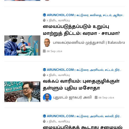
|
கட்டுரை
,
கவிதை
,
சட்டம்
,
ஆரோக்கியம்
ARUNCHOL.COM
5 நிமிட வாசிப்பு
மையப்படுத்தப்படும் உறுப்பு
மாற்றுத் திட்டம்: வரமா - சாபமா?
பாலசுப்ரமணியம் முத்துசாமி | Balasubra
08 Sep 2024
|
கட்டுரை
,
அரசியல்
,
சட்டம்
,
நிர்வாகம்
ARUNCHOL.COM
4 நிமிட வாசிப்பு
வக்ஃப் வாரியம்: புதைகுழிக்குள்
தள்ளும் புதிய மசோதா
புதுமடம் ஜாஃபர் அலி
08 Sep 2024
|
கட்டுரை
,
அரசியல்
,
கல்வி
,
நிர்வாகம்
ARUNCHOL.COM
2 நிமிட வாசிப்பு
மையப்படுத்தக் கூடாது சமையல்