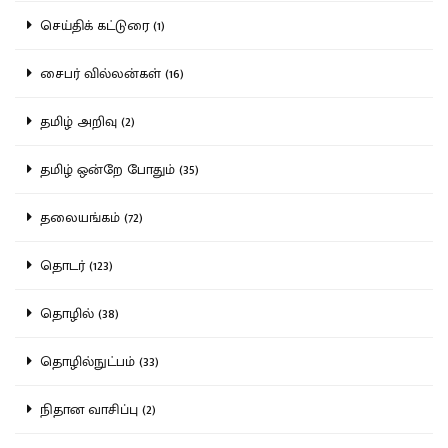
செய்திக் கட்டுரை (1)
சைபர் வில்லன்கள் (16)
தமிழ் அறிவு (2)
தமிழ் ஒன்றே போதும் (35)
தலையங்கம் (72)
தொடர் (123)
தொழில் (38)
தொழில்நுட்பம் (33)
நிதான வாசிப்பு (2)