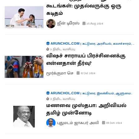
கூடங்கள்: முதல்வருக்கு ஒரு
கடிதம்
ஜீன் டிரேஸ்
25 Aug 2024
|
கட்டுரை
,
அரசியல்
,
கலாச்சாரம்
,
வாழ
ARUNCHOL.COM
5 நிமிட வாசிப்பு
விஷச் சாராயப் பிரச்சினைக்கு
என்னதான் தீர்வு?
மூர்க்குமா செ
07 Jul 2024
|
கட்டுரை
,
இலக்கியம்
,
ஆளுமைகள்
,
ARUNCHOL.COM
3 நிமிட வாசிப்பு
மணவை முஸ்தபா: அறிவியல்
தமிழ் முன்னோடி
புதுமடம் ஜாஃபர் அலி
09 Jun 2024