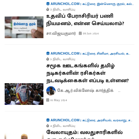
|
கட்டுரை
,
இன்னொரு குரல்
,
கல்வி
ARUNCHOL.COM
3 நிமிட வாசிப்பு
உதவிப் பேராசிரியர் பணி
நியமனம், என்ன செய்யலாம்?
சா.விஜயகுமார்
09 Jun 2024
|
கட்டுரை
,
சினிமா
,
அரசியல்
,
கலாச்சாரம்
ARUNCHOL.COM
5 நிமிட வாசிப்பு
சமூக ஊடகங்களில் தமிழ்
நடிகர்களின் ரசிகர்கள்
நடவடிக்கைகள் எப்படி உள்ளன?
கே.ஆர்.விக்னேஷ் கார்த்திக்
யு.அஜய் ச
16 May 2024
|
கட்டுரை
,
அரசியல்
,
வரலாறு
,
சமஸ் கட்டுரை
ARUNCHOL.COM
4 நிமிட வாசிப்பு
வேலாயுதம்: வலதுசாரிகளில்