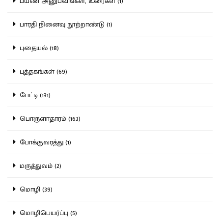
பயண அனுபவங்கள், உரைகள் (1)
பாரதி நினைவு நூற்றாண்டு (1)
புதையல் (18)
புத்தகங்கள் (69)
பேட்டி (131)
பொருளாதாரம் (163)
போக்குவரத்து (1)
மருத்துவம் (2)
மொழி (39)
மொழிபெயர்ப்பு (5)