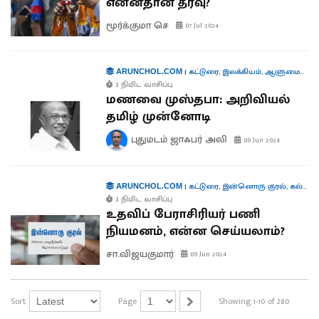
என்னதான் தீர்வு?
மூர்க்குமா செ
07 Jul 2024
|
கட்டுரை
,
இலக்கியம்
,
ஆளுமைகள்
,
ARUNCHOL.COM
3 நிமிட வாசிப்பு
மணவை முஸ்தபா: அறிவியல்
தமிழ் முன்னோடி
புதுமடம் ஜாஃபர் அலி
09 Jun 2024
|
கட்டுரை
,
இன்னொரு குரல்
,
கல்வி
ARUNCHOL.COM
3 நிமிட வாசிப்பு
உதவிப் பேராசிரியர் பணி
நியமனம், என்ன செய்யலாம்?
சா.விஜயகுமார்
09 Jun 2024
Sort
Page
Showing 1-10 of 280