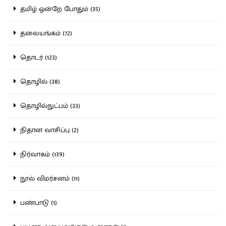
தமிழ் ஒன்றே போதும் (35)
தலையங்கம் (72)
தொடர் (123)
தொழில் (38)
தொழில்நுட்பம் (33)
நிதான வாசிப்பு (2)
நிர்வாகம் (139)
நூல் விமர்சனம் (11)
பண்பாடு (1)