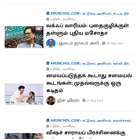
|
கட்டுரை
,
அரசியல்
,
சட்டம்
,
நிர்வாகம்
ARUNCHOL.COM
4 நிமிட வாசிப்பு
வக்ஃப் வாரியம்: புதைகுழிக்குள்
தள்ளும் புதிய மசோதா
புதுமடம் ஜாஃபர் அலி
08 Sep 2024
|
கட்டுரை
,
அரசியல்
,
கல்வி
,
நிர்வாகம்
ARUNCHOL.COM
2 நிமிட வாசிப்பு
மையப்படுத்தக் கூடாது சமையல்
கூடங்கள்: முதல்வருக்கு ஒரு
கடிதம்
ஜீன் டிரேஸ்
25 Aug 2024
|
கட்டுரை
,
அரசியல்
,
கலாச்சாரம்
,
வாழ
ARUNCHOL.COM
5 நிமிட வாசிப்பு
விஷச் சாராயப் பிரச்சினைக்கு