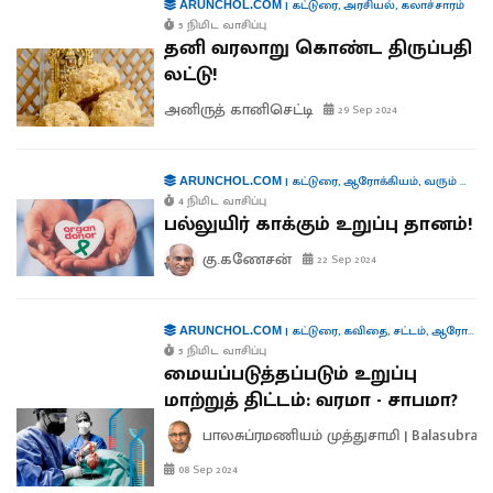
|
கட்டுரை
,
அரசியல்
,
கலாச்சாரம்
ARUNCHOL.COM
5 நிமிட வாசிப்பு
தனி வரலாறு கொண்ட திருப்பதி
லட்டு!
அனிருத் கானிசெட்டி
29 Sep 2024
|
கட்டுரை
,
ஆரோக்கியம்
,
வரும் முன் காக்க
ARUNCHOL.COM
4 நிமிட வாசிப்பு
பல்லுயிர் காக்கும் உறுப்பு தானம்!
கு.கணேசன்
22 Sep 2024
|
கட்டுரை
,
கவிதை
,
சட்டம்
,
ஆரோக்கியம்
ARUNCHOL.COM
5 நிமிட வாசிப்பு
மையப்படுத்தப்படும் உறுப்பு
மாற்றுத் திட்டம்: வரமா - சாபமா?
பாலசுப்ரமணியம் முத்துசாமி | Balasubra
08 Sep 2024