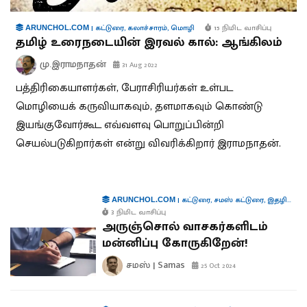
|
கட்டுரை
,
கலாச்சாரம்
,
மொழி
15 நிமிட வாசிப்பு
ARUNCHOL.COM
தமிழ் உரைநடையின் இரவல் கால்: ஆங்கிலம்
மு.இராமநாதன்
31 Aug 2022
பத்திரிகையாளர்கள், பேராசிரியர்கள் உள்பட
மொழியைக் கருவியாகவும், தளமாகவும் கொண்டு
இயங்குவோர்கூட எவ்வளவு பொறுப்பின்றி
செயல்படுகிறார்கள் என்று விவரிக்கிறார் இராமநாதன்.
|
கட்டுரை
,
சமஸ் கட்டுரை
,
இதழியல்
ARUNCHOL.COM
3 நிமிட வாசிப்பு
அருஞ்சொல் வாசகர்களிடம்
மன்னிப்பு கோருகிறேன்!
சமஸ் | Samas
25 Oct 2024