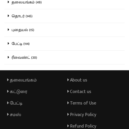
தலையங்கம் (49)
தொடர் (145)
புதையல் (15)
பேட்டி (114)
ரீவைண்ட் (30)
தலையங்கம்
About us
கட்டுரை
Contact us
பேட்டி
Terms of Use
சமஸ்
Privacy Policy
Refund Policy