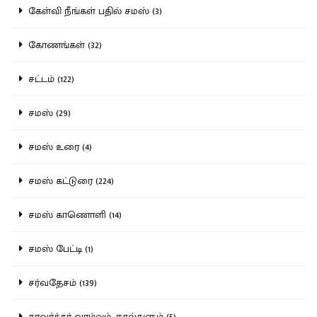
கேள்வி நீங்கள் பதில் சமஸ் (3)
கோணங்கள் (32)
சட்டம் (122)
சமஸ் (29)
சமஸ் உரை (4)
சமஸ் கட்டுரை (224)
சமஸ் காணொளி (14)
சமஸ் பேட்டி (1)
சர்வதேசம் (139)
சாவர்க்கர் வாழ்வும், நூல்களும் (5)