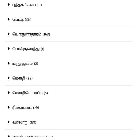
புத்தகங்கள் (69)
பேட்டி (131)
பொருளாதாரம் (163)
போக்குவரத்து (1)
மருத்துவம் (2)
மொழி (39)
மொழிபெயர்ப்பு (5)
ரீவைண்ட் (79)
வரலாறு (131)
வரும் முன் காக்க (88)