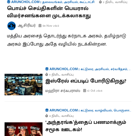
|
தலையங்கம்
,
அரசியல்
,
கூட்டாட்சி
2 நிமிட வாசிப்பு
ARUNCHOL.COM
பொய்ச் செய்திகளின் பெயரால்
விமர்சனங்களை முடக்கலாகாது
ஆசிரியர்
04 Nov 2023
மத்திய அரசைத் தொடர்ந்து கர்நாடக அரசும், தமிழ்நாடு
அரசும் இப்போது அதே வழியில் நடக்கின்றன.
|
கட்டுரை
,
அரசியல்
,
சர்வதேசம்
,
தொழி
ARUNCHOL.COM
5 நிமிட வாசிப்பு
இஸ்ரேல் எப்படிப் போரிடுகிறது?
மஹிரா சர்ஃபராஸ்
13 Oct 2024
|
கட்டுரை
,
வாழ்வியல்
,
பொருளாதாரம்
ARUNCHOL.COM
4 நிமிட வாசிப்பு
‘அந்தரங்க’த்தைப் பணமாக்கும்
சமூக ஊடகம்!