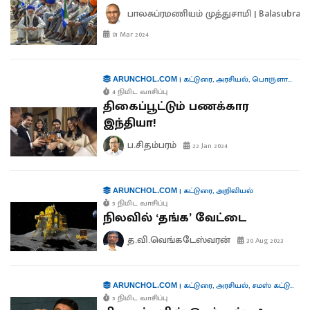
பாலசுப்ரமணியம் முத்துசாமி | Balasubra
01 Mar 2024
|
கட்டுரை
,
அரசியல்
,
பொருளாதாரம்
ARUNCHOL.COM
4 நிமிட வாசிப்பு
திகைப்பூட்டும் பணக்கார
இந்தியா!
ப.சிதம்பரம்
22 Jan 2024
|
கட்டுரை
,
அறிவியல்
ARUNCHOL.COM
5 நிமிட வாசிப்பு
நிலவில் ‘தங்க’ வேட்டை
த.வி.வெங்கடேஸ்வரன்
30 Aug 2023
|
கட்டுரை
,
அரசியல்
,
சமஸ் கட்டுரை
,
க
ARUNCHOL.COM
5 நிமிட வாசிப்பு