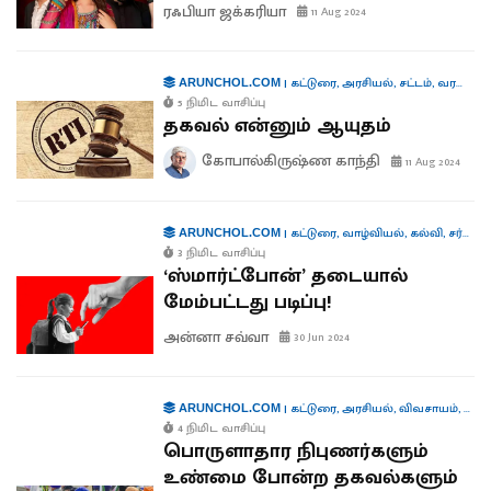
ரஃபியா ஜக்கரியா
11 Aug 2024
|
கட்டுரை
,
அரசியல்
,
சட்டம்
,
வரலாறு
,
ARUNCHOL.COM
5 நிமிட வாசிப்பு
தகவல் என்னும் ஆயுதம்
கோபால்கிருஷ்ண காந்தி
11 Aug 2024
|
கட்டுரை
,
வாழ்வியல்
,
கல்வி
,
சர்வதேசம்
ARUNCHOL.COM
3 நிமிட வாசிப்பு
‘ஸ்மார்ட்போன்’ தடையால்
மேம்பட்டது படிப்பு!
அன்னா சவ்வா
30 Jun 2024
|
கட்டுரை
,
அரசியல்
,
விவசாயம்
,
பொர
ARUNCHOL.COM
4 நிமிட வாசிப்பு
பொருளாதார நிபுணர்களும்
உண்மை போன்ற தகவல்களும்