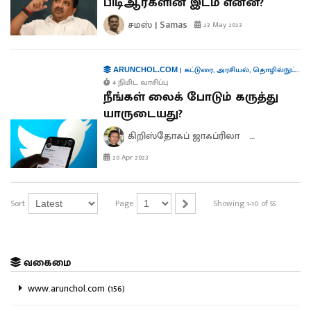
பிடிஆர்களின் இடம் என்ன?
சமஸ் | Samas
23 May 2023
|
கட்டுரை
,
அரசியல்
,
தொழில்நுட்பம்
ARUNCHOL.COM
4 நிமிட வாசிப்பு
நீங்கள் லைக் போடும் கருத்து
யாருடையது?
கிறிஸ்தோஃப் ஜாஃப்ரிலா
விஹாங்
20 Apr 2023
Sort
Page
Showing 1-10 of 55
வகைமை
www.arunchol.com (156)