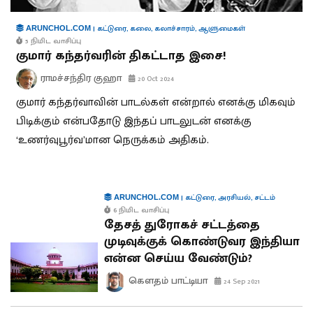
|
கட்டுரை
,
கலை
,
கலாச்சாரம்
,
ஆளுமைகள்
ARUNCHOL.COM
5 நிமிட வாசிப்பு
குமார் கந்தர்வரின் திகட்டாத இசை!
ராமச்சந்திர குஹா
20 Oct 2024
குமார் கந்தர்வாவின் பாடல்கள் என்றால் எனக்கு மிகவும்
பிடிக்கும் என்பதோடு இந்தப் பாடலுடன் எனக்கு
‘உணர்வுபூர்வ’மான நெருக்கம் அதிகம்.
|
கட்டுரை
,
அரசியல்
,
சட்டம்
ARUNCHOL.COM
6 நிமிட வாசிப்பு
தேசத் துரோகச் சட்டத்தை
முடிவுக்குக் கொண்டுவர இந்தியா
என்ன செய்ய வேண்டும்?
கௌதம் பாட்டியா
24 Sep 2021