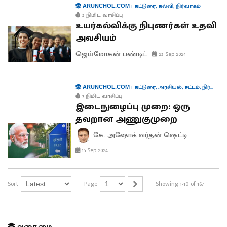
|
கட்டுரை
,
கல்வி
,
நிர்வாகம்
ARUNCHOL.COM
5 நிமிட வாசிப்பு
உயர்கல்விக்கு நிபுணர்கள் உதவி
அவசியம்
ஜெய்மோகன் பண்டிட்
22 Sep 2024
|
கட்டுரை
,
அரசியல்
,
சட்டம்
,
நிர்வாகம்
ARUNCHOL.COM
7 நிமிட வாசிப்பு
இடைநுழைப்பு முறை: ஒரு
தவறான அணுகுமுறை
கே. அஷோக் வர்தன் ஷெட்டி
15 Sep 2024
Sort
Page
Showing 1-10 of 167