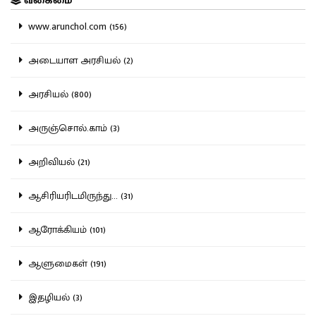
வகைமை
www.arunchol.com (156)
அடையாள அரசியல் (2)
அரசியல் (800)
அருஞ்சொல்.காம் (3)
அறிவியல் (21)
ஆசிரியரிடமிருந்து... (31)
ஆரோக்கியம் (101)
ஆளுமைகள் (191)
இதழியல் (3)