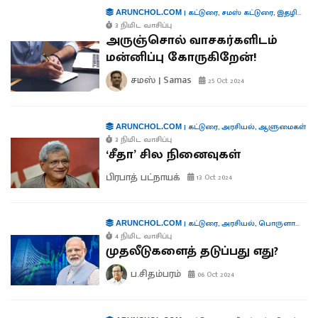
|
கட்டுரை
,
சமஸ் கட்டுரை
,
இதழியல்
ARUNCHOL.COM
3 நிமிட வாசிப்பு
அருஞ்சொல் வாசகர்களிடம்
மன்னிப்பு கோருகிறேன்!
சமஸ் | Samas
25 Oct 2024
|
கட்டுரை
,
அரசியல்
,
ஆளுமைகள்
ARUNCHOL.COM
3 நிமிட வாசிப்பு
‘சீதா’ சில நினைவுகள்
பிரபாத் பட்நாயக்
13 Oct 2024
|
கட்டுரை
,
அரசியல்
,
பொருளாதாரம்
ARUNCHOL.COM
4 நிமிட வாசிப்பு
முதலீடுகளைத் தடுப்பது எது?
ப.சிதம்பரம்
06 Oct 2024