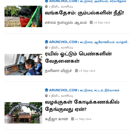
|
கட்டுரை
,
அரசியல்
,
சர்வதேசம்
ARUNCHOL.COM
5 நிமிட வாசிப்பு
வங்கதேசம்: கும்பல்களின் நீதி!
எச்எம் நஸ்முல் ஆலம்
29 Sep 2024
|
கட்டுரை
,
ஆரோக்கியம்
,
வாழ்வியல்
,
ARUNCHOL.COM
5 நிமிட வாசிப்பு
ரயில் ஓட்டும் பெண்களின்
வேதனைகள்
நளினா மிஞ்ச்
29 Sep 2024
|
கட்டுரை
,
சட்டம்
,
நிர்வாகம்
ARUNCHOL.COM
4 நிமிட வாசிப்பு
வழக்குகள் கோடிக்கணக்கில்
தேங்குவது ஏன்?
கதீஜா கான்
22 Sep 2024