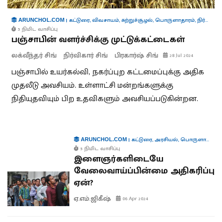
|
கட்டுரை
,
விவசாயம்
,
சுற்றுச்சூழல்
,
பொருளாதாரம்
,
நிர்வாகம்
ARUNCHOL.COM
5 நிமிட வாசிப்பு
பஞ்சாபின் வளர்ச்சிக்கு முட்டுக்கட்டைகள்
லக்வீந்தர் சிங்
நிர்விகார் சிங்
பிரகார்ஷ் சிங்
28 Jul 2024
பஞ்சாபில் உயர்கல்வி, நகர்ப்புற கட்டமைப்புக்கு அதிக
முதலீடு அவசியம். உள்ளாட்சி மன்றங்களுக்கு
நிதியுதவியும் பிற உதவிகளும் அவசியப்படுகின்றன.
|
கட்டுரை
,
அரசியல்
,
பொருளாதாரம்
ARUNCHOL.COM
5 நிமிட வாசிப்பு
இளைஞர்களிடையே
வேலைவாய்ப்பின்மை அதிகரிப்பு
ஏன்?
ஏ.எம்.ஜிகீஷ்
06 Apr 2024