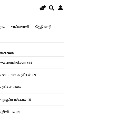
ரல்
காணொளி
தேதிவாரி
கைமை
w.arunchol.com (156)
டையாள அரசியல் (2)
சியல் (800)
ுஞ்சொல்.காம் (3)
ிவியல் (21)