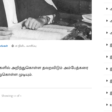
ஆச
ஆர
ஆள
இத
கங்கள்
28 நிமிட வாசிப்பு
இந
ைகளில் அறிந்துகொள்ள தவறவிடும் அம்பேத்கரை
இன
ுகொள்ள முடியும்.
இர
இல
Showing 1-1 of 1
உர