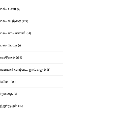
ஸ் உரை (4)
ஸ் கட்டுரை (224)
மஸ் காணொளி (14)
ஸ் பேட்டி (1)
்வதேசம் (139)
வர்க்கர் வாழ்வும், நூல்களும் (5)
னிமா (35)
றுகதை (5)
ற்றுச்சூழல் (35)