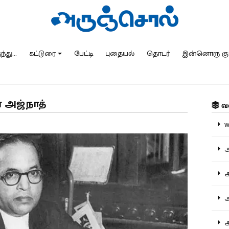
்து...
கட்டுரை
பேட்டி
புதையல்
தொடர்
இன்னொரு கு
ிர அஜ்நாத்
வ
ww
அ
அர
அர
அற