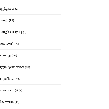
ுத்துவம் (2)
ழி (39)
ழிபெயர்ப்பு (5)
வைண்ட் (79)
லாறு (131)
ும் முன் காக்க (88)
ழ்வியல் (102)
ளையாட்டு (8)
வசாயம் (43)