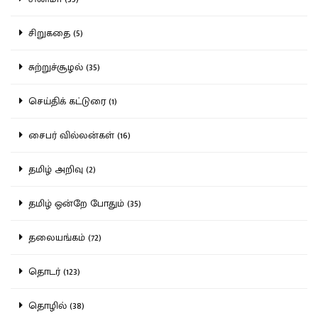
சிறுகதை (5)
சுற்றுச்சூழல் (35)
செய்திக் கட்டுரை (1)
சைபர் வில்லன்கள் (16)
தமிழ் அறிவு (2)
தமிழ் ஒன்றே போதும் (35)
தலையங்கம் (72)
தொடர் (123)
தொழில் (38)