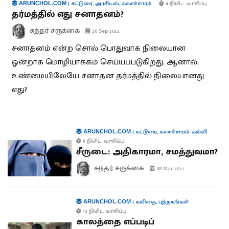
|
கட்டுரை
,
அரசியல்
,
கலாச்சாரம்
4 நிமிட வாசிப்பு
ARUNCHOL.COM
தர்மத்தில் எது சனாதனம்?
சுந்தர் சருக்கை
26 Sep 2023
சனாதனம் என்ற சொல் பொதுவாக நிலையான
ஒன்றாக மொழியாக்கம் செய்யப்படுகிறது. ஆனால்,
உண்மையிலேயே சனாதன தர்மத்தில் நிலையானது
எது?
|
கட்டுரை
,
கலாச்சாரம்
,
கல்வி
ARUNCHOL.COM
6 நிமிட வாசிப்பு
சீருடை: அதிகாரமா, சமத்துவமா?
சுந்தர் சருக்கை
08 Mar 2022
|
கவிதை
,
புத்தகங்கள்
ARUNCHOL.COM
12 நிமிட வாசிப்பு
காலத்தை எப்படிப்