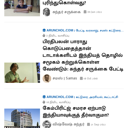
புரிந்துகொள்வது?
சுந்தர் சருக்கை
09 Jan 2022
|
பேட்டி
,
வரலாறு
,
சமஸ் கட்டுரை
,
ரீவ
ARUNCHOL.COM
3 நிமிட வாசிப்பு
பிரதிபலன் பாராது
கொடுப்பதைத்தான்
டாடாக்களிடம் இந்தியத் தொழில்
சமூகம் கற்றுக்கொள்ள
வேண்டும்: சுந்தர் சருக்கை பேட்டி
சமஸ் | Samas
18 Oct 2018
|
கட்டுரை
,
அரசியல்
,
கூட்டாட்சி
ARUNCHOL.COM
10 நிமிட வாசிப்பு
கேம்பிரிட்ஜ் சமரச ஏற்பாடு
இந்தியாவுக்குத் தீர்வாகுமா?
விஷ்வேஷ் சுந்தர்
21 Sep 2022