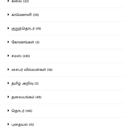
கலை (22)
காணொளி (39)
குறுந்தொடர் (19)
கோணங்கள் (3)
சமஸ் (245)
சைபர் வில்லன்கள் (16)
தமிழ் அறிவு (2)
தலையங்கம் (49)
தொடர் (145)
புதையல் (15)