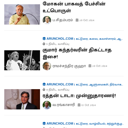
மோகன் பாகவத் பேச்சின்
உட்பொருள்
ப.சிதம்பரம்
20 Oct 2024
|
கட்டுரை
,
கலை
,
கலாச்சாரம்
,
ஆளுமைகள்
ARUNCHOL.COM
5 நிமிட வாசிப்பு
குமார் கந்தர்வரின் திகட்டாத
இசை!
ராமச்சந்திர குஹா
20 Oct 2024
|
கட்டுரை
,
ஆளுமைகள்
,
நிர்வாகம்
,
த
ARUNCHOL.COM
4 நிமிட வாசிப்பு
ரத்தன் டாடா: முன்னுதாரணர்!
வ.ரங்காசாரி
13 Oct 2024
|
கட்டுரை
,
வாழ்வியல்
,
சுற்றுச்சூழல்
,
ந
ARUNCHOL.COM