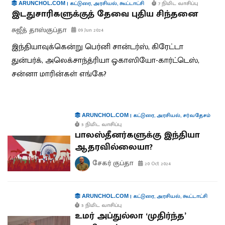
|
கட்டுரை
,
அரசியல்
,
கூட்டாட்சி
7 நிமிட வாசிப்பு
ARUNCHOL.COM
இடதுசாரிகளுக்குத் தேவை புதிய சிந்தனை
சுஜீத் தாஸ்குப்தா
09 Jun 2024
இந்தியாவுக்கென்று பெர்னி சான்டர்ஸ், கிரேட்டா
துன்பர்க், அலெக்சாந்த்ரியா ஒகாஸியோ-கார்ட்டெஸ்,
சன்னா மாரின்கள் எங்கே?
|
கட்டுரை
,
அரசியல்
,
சர்வதேசம்
ARUNCHOL.COM
5 நிமிட வாசிப்பு
பாலஸ்தீனர்களுக்கு இந்தியா
ஆதரவில்லையா?
சேகர் குப்தா
20 Oct 2024
|
கட்டுரை
,
அரசியல்
,
கூட்டாட்சி
ARUNCHOL.COM
5 நிமிட வாசிப்பு
உமர் அப்துல்லா ‘முதிர்ந்த’