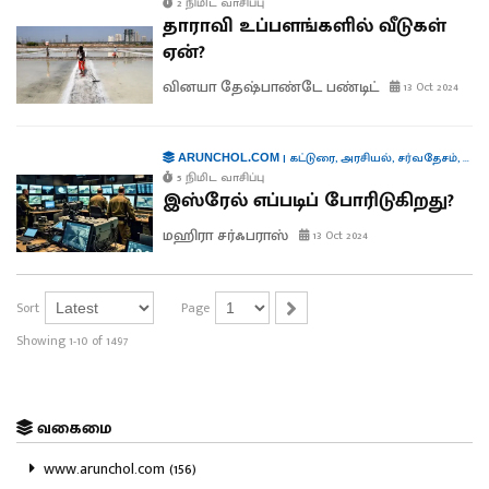
2 நிமிட வாசிப்பு
தாராவி உப்பளங்களில் வீடுகள்
ஏன்?
வினயா தேஷ்பாண்டே பண்டிட்
13 Oct 2024
|
கட்டுரை
,
அரசியல்
,
சர்வதேசம்
,
தொழி
ARUNCHOL.COM
5 நிமிட வாசிப்பு
இஸ்ரேல் எப்படிப் போரிடுகிறது?
மஹிரா சர்ஃபராஸ்
13 Oct 2024
Sort
Page
Showing 1-10 of 1497
வகைமை
www.arunchol.com (156)