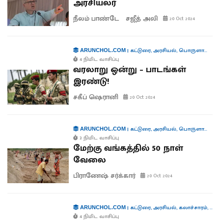
அரசியலர்
நீலம் பாண்டே
சஜீத் அலி
20 Oct 2024
|
கட்டுரை
,
அரசியல்
,
பொருளாதாரம்
ARUNCHOL.COM
4 நிமிட வாசிப்பு
வரலாறு ஒன்று – பாடங்கள்
இரண்டு!
சகீப் ஷெரானி
20 Oct 2024
|
கட்டுரை
,
அரசியல்
,
பொருளாதாரம்
ARUNCHOL.COM
3 நிமிட வாசிப்பு
மேற்கு வங்கத்தில் 50 நாள்
வேலை
பிராணேஷ் சர்க்கார்
20 Oct 2024
|
கட்டுரை
,
அரசியல்
,
கலாச்சாரம்
,
கூட்
ARUNCHOL.COM
4 நிமிட வாசிப்பு