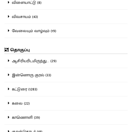
விளையாட்டு (8)
விவசாயம் (43)
வேலையும் வாழ்வும் (19)
தொகுப்பு
ஆசிரியரிடமிருந்து... (29)
இன்னொரு குரல் (33)
கட்டுரை (1283)
கலை (22)
காணொளி (39)
குறுந்தொடர் (19)