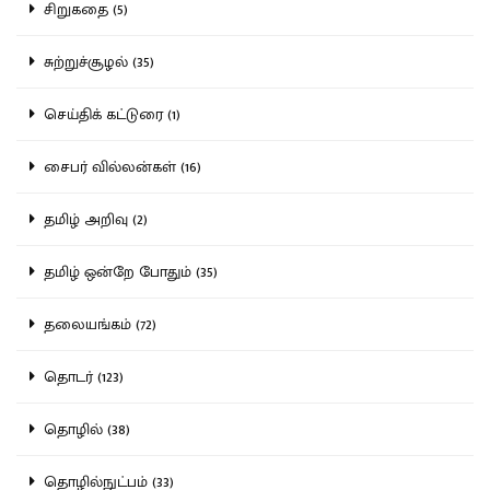
சிறுகதை (5)
சுற்றுச்சூழல் (35)
செய்திக் கட்டுரை (1)
சைபர் வில்லன்கள் (16)
தமிழ் அறிவு (2)
தமிழ் ஒன்றே போதும் (35)
தலையங்கம் (72)
தொடர் (123)
தொழில் (38)
தொழில்நுட்பம் (33)