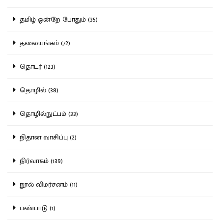
தமிழ் ஒன்றே போதும் (35)
தலையங்கம் (72)
தொடர் (123)
தொழில் (38)
தொழில்நுட்பம் (33)
நிதான வாசிப்பு (2)
நிர்வாகம் (139)
நூல் விமர்சனம் (11)
பண்பாடு (1)