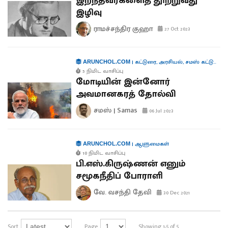
இறந்தவர்களைத் தூற்றுவது
இழிவு
ராமச்சந்திர குஹா
27 Oct 2023
|
கட்டுரை
,
அரசியல்
,
சமஸ் கட்டுரை
,
ந
ARUNCHOL.COM
5 நிமிட வாசிப்பு
மோடியின் இன்னோர்
அவமானகரத் தோல்வி
சமஸ் | Samas
06 Jul 2023
|
ஆளுமைகள்
ARUNCHOL.COM
10 நிமிட வாசிப்பு
பி.எஸ்.கிருஷ்ணன் எனும்
சமூகநீதிப் போராளி
வே. வசந்தி தேவி
30 Dec 2021
Sort
Page
Showing 1-5 of 5