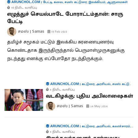
|
பேட்டி
,
கலை
,
சமஸ் கட்டுரை
,
இலக்கியம்
,
ஆளுமைகள்
ARUNCHOL.COM
10 நிமிட வாசிப்பு
எழுத்துச் செயல்பாடே போராட்டம்தான்: சாரு
பேட்டி
சமஸ் | Samas
19 Feb 2023
தமிழ்ச் சமூகம் மட்டும் இலக்கிய சுரணையுணர்வு
கொண்டதாக இருந்திருந்தால் பெருமாள்முருகனுக்கு
நடந்தது எனக்கு எப்போதோ நடந்திருக்கும்.
|
கட்டுரை
,
அரசியல்
,
சமஸ் கட்டுரை
,
க
ARUNCHOL.COM
5 நிமிட வாசிப்பு
வடகிழக்கு: புதிய அபிலாஷைகள்
சமஸ் | Samas
24 May 2024
|
கட்டுரை
,
அரசியல்
,
கலாச்சாரம்
,
ஆள
ARUNCHOL.COM
5 நிமிட வாசிப்பு