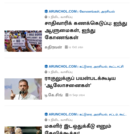
|
கோணங்கள்
,
அரசியல்
ARUNCHOL.COM
5 நிமிட வாசிப்பு
சாதிவாரிக் கணக்கெடுப்பு: ஐந்து
ஆளுமைகள், ஐந்து
கோணங்கள்
கதிரவன்
12 Oct 2021
|
கட்டுரை
,
அரசியல்
,
கூட்டாட்சி
ARUNCHOL.COM
5 நிமிட வாசிப்பு
ராகுலுக்குப் பயன்படக்கூடிய
‘ஆலோசனைகள்’
டி.கே.சிங்
15 Sep 2024
|
கட்டுரை
,
அரசியல்
,
சட்டம்
,
கூட்டாட்சி
ARUNCHOL.COM
5 நிமிட வாசிப்பு
மகளிர் இடஒதுக்கீடு எனும்
கேலிக்கூத்து!