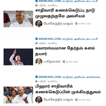
|
கட்டுரை
,
அரசியல்
,
கூட்டாட்சி
ARUNCHOL.COM
5 நிமிட வாசிப்பு
சாதிவாரி கணக்கெடுப்பு நாடு
முழுவதற்குமே அவசியம்
யோகேந்திர யாதவ்
14 Nov 2023
|
கட்டுரை
,
அரசியல்
,
கூட்டாட்சி
ARUNCHOL.COM
4 நிமிட வாசிப்பு
சுவாரஸ்யமான தேர்தல் களம்
தயார்
ப.சிதம்பரம்
09 Oct 2023
|
கட்டுரை
,
அரசியல்
,
கலாச்சாரம்
,
நிர
ARUNCHOL.COM
4 நிமிட வாசிப்பு
பிஹார் சாதிவாரிக்
கணக்கெடுப்பின் முக்கியத்துவம்
யோகேந்திர யாதவ்
08 Oct 2023