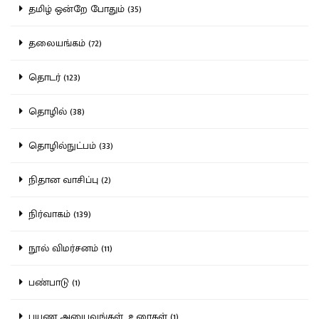
தமிழ் ஒன்றே போதும் (35)
தலையங்கம் (72)
தொடர் (123)
தொழில் (38)
தொழில்நுட்பம் (33)
நிதான வாசிப்பு (2)
நிர்வாகம் (139)
நூல் விமர்சனம் (11)
பண்பாடு (1)
பயண அனுபவங்கள், உரைகள் (1)