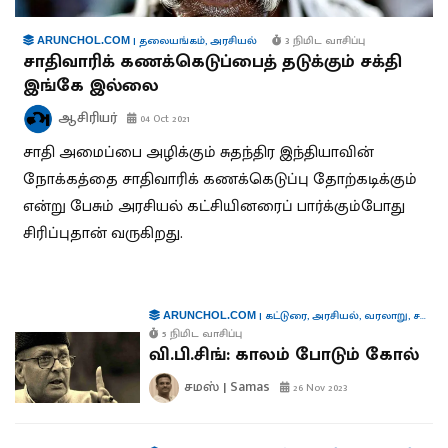
|
தலையங்கம்
,
அரசியல்
3 நிமிட வாசிப்பு
ARUNCHOL.COM
சாதிவாரிக் கணக்கெடுப்பைத் தடுக்கும் சக்தி
இங்கே இல்லை
ஆசிரியர்
04 Oct 2021
சாதி அமைப்பை அழிக்கும் சுதந்திர இந்தியாவின்
நோக்கத்தை சாதிவாரிக் கணக்கெடுப்பு தோற்கடிக்கும்
என்று பேசும் அரசியல் கட்சியினரைப் பார்க்கும்போது
சிரிப்புதான் வருகிறது.
|
கட்டுரை
,
அரசியல்
,
வரலாறு
,
சமஸ் கட்டுரை
ARUNCHOL.COM
5 நிமிட வாசிப்பு
வி.பி.சிங்: காலம் போடும் கோல்
சமஸ் | Samas
26 Nov 2023