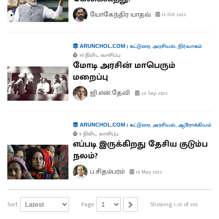
யோகேந்திர யாதவ்
13 Oct 2023
|
கட்டுரை
,
அரசியல்
,
நிர்வாகம்
ARUNCHOL.COM
10 நிமிட வாசிப்பு
மோடி அரசின் மாபெரும்
மறைப்பு
ஜி.என்.தேவி
23 Sep 2022
|
கட்டுரை
,
அரசியல்
,
ஆரோக்கியம்
ARUNCHOL.COM
5 நிமிட வாசிப்பு
எப்படி இருக்கிறது தேசிய குடும்ப
நலம்?
ப.சிதம்பரம்
16 May 2022
Sort
Page
Showing 1-10 of 196