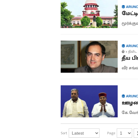
ARUNC
மேட்ட
மூர்க்க
ARUNC
5 நிமிட 
தீய பி
வீர் சங்
ARUNC
ஊழலை
கே.வே
Sort
Page