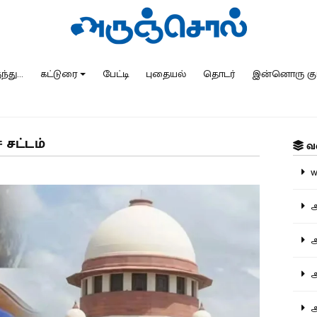
்து...
கட்டுரை
பேட்டி
புதையல்
தொடர்
இன்னொரு கு
 சட்டம்
வ
ww
அ
அர
அர
அற