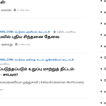
கல
சி!
லவால்
22 Sep 2024
கவ
க
|
கட்டுரை
,
அரசியல்
,
கூட்டாட்சி
4 நிமிட வாசிப்பு
HOL.COM
கா
யலில் புதிய சிந்தனை தேவை
் அகமது
15 Sep 2024
கூ
கே
|
கட்டுரை
,
கவிதை
,
சட்டம்
,
ஆரோக்கியம்
,
கூட்டாட்சி
HOL.COM
வாசிப்பு
டுத்தப்படும் உறுப்பு மாற்றுத் திட்டம்:
கே
- சாபமா?
க
லசுப்ரமணியம் முத்துசாமி | Balasubramanian Muthusamy
024
சட
சம