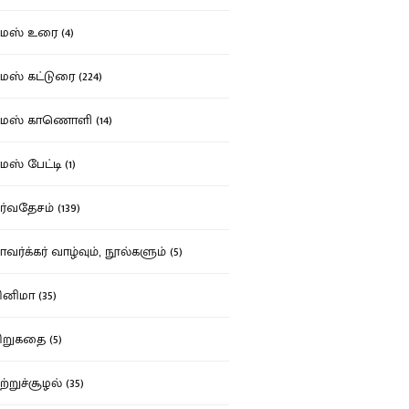
ஸ் உரை (4)
ஸ் கட்டுரை (224)
மஸ் காணொளி (14)
ஸ் பேட்டி (1)
்வதேசம் (139)
வர்க்கர் வாழ்வும், நூல்களும் (5)
னிமா (35)
றுகதை (5)
ற்றுச்சூழல் (35)