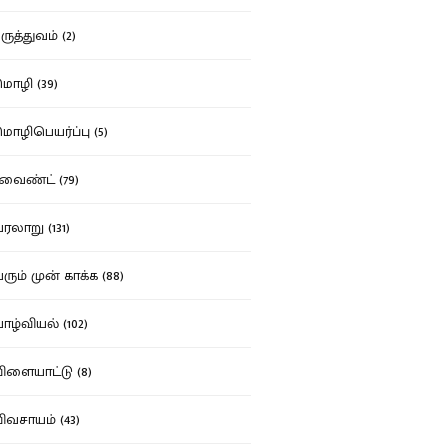
ுத்துவம் (2)
ழி (39)
ழிபெயர்ப்பு (5)
வைண்ட் (79)
லாறு (131)
ும் முன் காக்க (88)
ழ்வியல் (102)
ளையாட்டு (8)
வசாயம் (43)