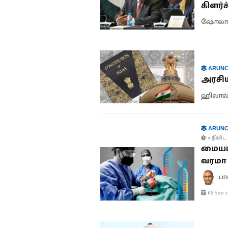
கிளர்ச்
ஷோலா 
ARUNC
அரசி
ஹிலால
ARUNC
5 நிமிட 
மையப்ப
வரமா 
பா
08 Sep 2