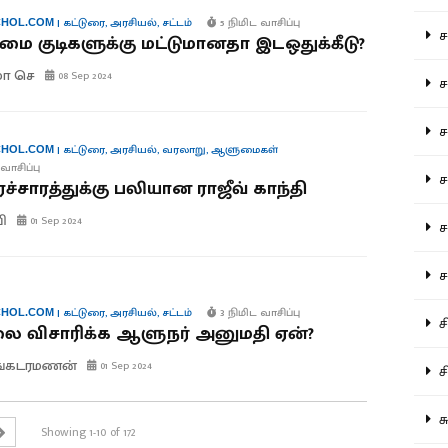
|
கட்டுரை
,
அரசியல்
,
சட்டம்
5 நிமிட வாசிப்பு
HOL.COM
சம
ிமை குடிகளுக்கு மட்டுமானதா இடஒதுக்கீடு?
ுமா செ
08 Sep 2024
சம
ச
|
கட்டுரை
,
அரசியல்
,
வரலாறு
,
ஆளுமைகள்
HOL.COM
வாசிப்பு
சம
ரச்சாரத்துக்கு பலியான ராஜீவ் காந்தி
வி
01 Sep 2024
சர
சா
|
கட்டுரை
,
அரசியல்
,
சட்டம்
3 நிமிட வாசிப்பு
HOL.COM
சி
 விசாரிக்க ஆளுநர் அனுமதி ஏன்?
ங்கடரமணன்
01 Sep 2024
சி
சு
Showing 1-10 of 172