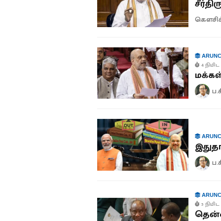
சீர்தி
கௌசிக
ARUNC
4 நிமிட 
மக்கள
ப.
ARUNC
இதுதான
ப.
ARUNC
5 நிமிட 
தென்ன