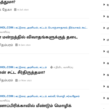
ருத்துமா?
உற
் தேகா
14 Jul 2024
ஊட
என
|
கட்டுரை
,
அரசியல்
,
சட்டம்
,
பொருளாதாரம்
,
நிர்வாகம்
,
கூட்டாட்சி
HOL.COM
வாசிப்பு
் மன்றத்தில் விவாதங்களுக்குத் தடை
எப
சிதம்பரம்
01 Jan 2024
ஏன
கட
|
கட்டுரை
,
அரசியல்
,
சட்டம்
4 நிமிட வாசிப்பு
HOL.COM
் சட்ட சீர்திருத்தமா?
கட
சிதம்பரம்
27 Nov 2023
கல
|
கட்டுரை
,
அரசியல்
,
சட்டம்
,
கல்வி
,
மொழி
,
சர்வதேசம்
HOL.COM
கல
வாசிப்பு
ாப்பிரிக்காவில் மீண்டும் மொழிக்