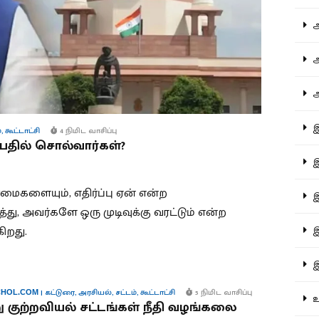
ஆச
ஆர
ஆள
இத
்
,
கூட்டாட்சி
4 நிமிட வாசிப்பு
 பதில் சொல்வார்கள்?
இந
ைகளையும், எதிர்ப்பு ஏன் என்ற
இன
து, அவர்களே ஒரு முடிவுக்கு வரட்டும் என்ற
இர
ிறது.
இல
|
கட்டுரை
,
அரசியல்
,
சட்டம்
,
கூட்டாட்சி
5 நிமிட வாசிப்பு
HOL.COM
உர
ு குற்றவியல் சட்டங்கள் நீதி வழங்கலை