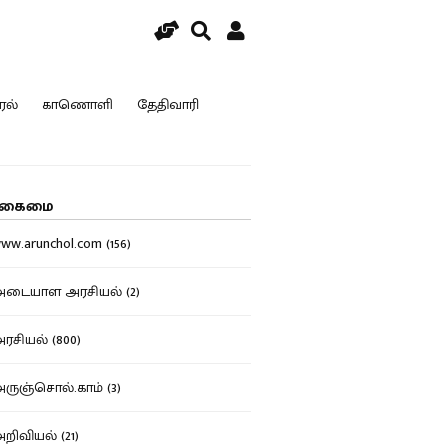
ரல்
காணொளி
தேதிவாரி
கைமை
w.arunchol.com (156)
டையாள அரசியல் (2)
சியல் (800)
ுஞ்சொல்.காம் (3)
ிவியல் (21)