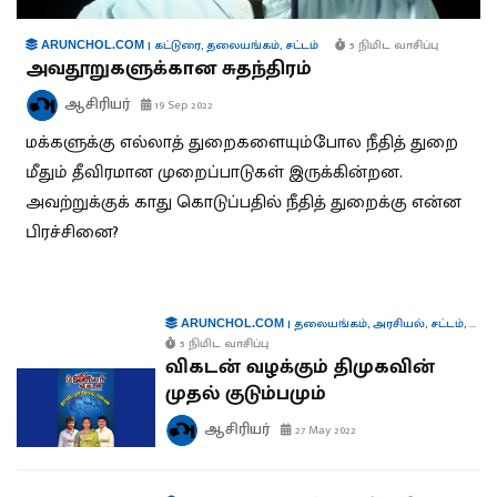
|
கட்டுரை
,
தலையங்கம்
,
சட்டம்
5 நிமிட வாசிப்பு
ARUNCHOL.COM
அவதூறுகளுக்கான சுதந்திரம்
ஆசிரியர்
19 Sep 2022
மக்களுக்கு எல்லாத் துறைகளையும்போல நீதித் துறை
மீதும் தீவிரமான முறைப்பாடுகள் இருக்கின்றன.
அவற்றுக்குக் காது கொடுப்பதில் நீதித் துறைக்கு என்ன
பிரச்சினை?
|
தலையங்கம்
,
அரசியல்
,
சட்டம்
,
நிர்
ARUNCHOL.COM
5 நிமிட வாசிப்பு
விகடன் வழக்கும் திமுகவின்
முதல் குடும்பமும்
ஆசிரியர்
27 May 2022