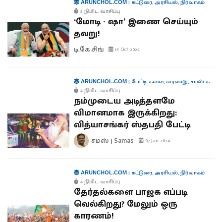
|
கட்டுரை
,
அரசியல்
,
நிர்வாகம்
ARUNCHOL.COM
5 நிமிட வாசிப்பு
‘மோடி - ஷா’ இணை செய்யும்
தவறு!
டி.கே.சிங்
13 Oct 2024
|
பேட்டி
,
கலை
,
வரலாறு
,
சமஸ் கட்டுரை
ARUNCHOL.COM
4 நிமிட வாசிப்பு
நம்முடைய அடித்தளமே
விமானமாக இருக்கிறது:
வித்யாசங்கர் ஸ்தபதி பேட்டி
சமஸ் | Samas
07 Jan 2024
|
கட்டுரை
,
அரசியல்
,
நிர்வாகம்
ARUNCHOL.COM
4 நிமிட வாசிப்பு
தேர்தல்களை பாஜக எப்படி
வெல்கிறது? மேலும் ஒரு
காரணம்!