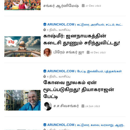
சங்கர் ஆர்னிமேஷ்
27 Dec 2023
|
கட்டுரை
,
அரசியல்
,
சட்டம்
,
கூட்டாட்சி
ARUNCHOL.COM
5 நிமிட வாசிப்பு
காஷ்மீர்: ஜனநாயகத்தின்
கடைசி தூணும் சரிந்துவிட்டது!
பிரேம் சங்கர் ஜா
16 Dec 2023
|
பேட்டி
,
இலக்கியம்
,
புத்தகங்கள்
ARUNCHOL.COM
4 நிமிட வாசிப்பு
கோவை நூலகம் ஏன்
மூடப்படுகிறது? தியாகராஜன்
பேட்டி
ச.ச.சிவசங்கர்
24 Jun 2023
|
கட்டுரை
,
கலை
,
வரலாறு
,
ஆளுமைகள்
ARUNCHOL.COM