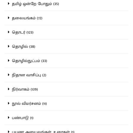
தமிழ் ஒன்றே போதும் (35)
தலையங்கம் (72)
தொடர் (123)
தொழில் (38)
தொழில்நுட்பம் (33)
நிதான வாசிப்பு (2)
நிர்வாகம் (139)
நூல் விமர்சனம் (11)
பண்பாடு (1)
பயண அனுபவங்கள், உரைகள் (1)