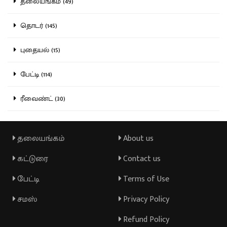
தலையங்கம் (49)
தொடர் (145)
புதையல் (15)
பேட்டி (114)
ரீவைண்ட் (30)
தலையங்கம்
About us
கட்டுரை
Contact us
பேட்டி
Terms of Use
சமஸ்
Privacy Policy
Refund Policy