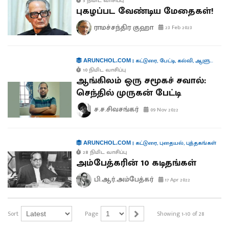
5 நிமிட வாசிப்பு
புகழப்பட வேண்டிய மேதைகள்!
ராமச்சந்திர குஹா
23 Feb 2023
|
கட்டுரை
,
பேட்டி
,
கல்வி
,
ஆளுமைகள்
ARUNCHOL.COM
10 நிமிட வாசிப்பு
ஆங்கிலம் ஒரு சமூகச் சவால்:
செந்தில் முருகன் பேட்டி
ச.ச.சிவசங்கர்
09 Nov 2022
|
கட்டுரை
,
புதையல்
,
புத்தகங்கள்
ARUNCHOL.COM
28 நிமிட வாசிப்பு
அம்பேத்கரின் 10 கடிதங்கள்
பி.ஆர்.அம்பேத்கர்
17 Apr 2022
Sort
Page
Showing 1-10 of 28