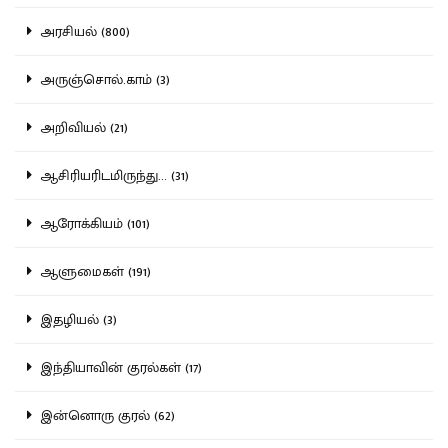
அரசியல் (800)
அருஞ்சொல்.காம் (3)
அறிவியல் (21)
ஆசிரியரிடமிருந்து... (31)
ஆரோக்கியம் (101)
ஆளுமைகள் (191)
இதழியல் (3)
இந்தியாவின் குரல்கள் (17)
இன்னொரு குரல் (62)