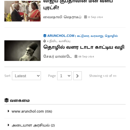
விஜய் குப்தாவின் மீன் வளப்
புரட்சி!
வைஷாலி ஷெராஃப்
15 Sep 2024
|
கட்டுரை
,
வரலாறு
,
தொழில்
ARUNCHOL.COM
4 நிமிட வாசிப்பு
தொழில் வளர டாடா காட்டிய வழி
சேகர் மாண்டே
08 Sep 2024
Sort
Page
Showing 1-10 of 111
வகைமை
www.arunchol.com (156)
அடையாள அரசியல் (2)