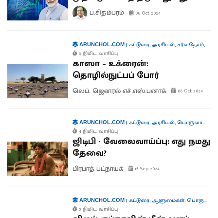
ப.சிதம்பரம்
06 Oct 2024
|
கட்டுரை
,
அரசியல்
,
சர்வதேசம்
,
தொழி
ARUNCHOL.COM
5 நிமிட வாசிப்பு
காஸா – உக்ரைன்:
தொழில்நுட்பப் போர்
லெப். ஜெனரல் எச்.எஸ்.பனாக்
06 Oct 2024
|
கட்டுரை
,
அரசியல்
,
பொருளாதாரம்
ARUNCHOL.COM
4 நிமிட வாசிப்பு
ஜிடிபி - வேலைவாய்ப்பு: எது நமது
தேவை?
பிரபாத் பட்நாயக்
15 Sep 2024
|
கட்டுரை
,
ஆளுமைகள்
,
பொருளாதாரம்
ARUNCHOL.COM
5 நிமிட வாசிப்பு