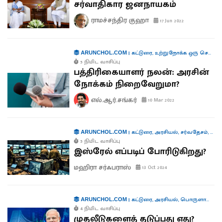
சர்வாதிகார ஜனநாயகம்
ராமச்சந்திர குஹா
17 Jun 2022
|
கட்டுரை
,
உற்றுநோக்க ஒரு செய்தி
ARUNCHOL.COM
5 நிமிட வாசிப்பு
பத்திரிகையாளர் நலன்: அரசின்
நோக்கம் நிறைவேறுமா?
எல்.ஆர்.சங்கர்
10 Mar 2022
|
கட்டுரை
,
அரசியல்
,
சர்வதேசம்
,
தொழி
ARUNCHOL.COM
5 நிமிட வாசிப்பு
இஸ்ரேல் எப்படிப் போரிடுகிறது?
மஹிரா சர்ஃபராஸ்
13 Oct 2024
|
கட்டுரை
,
அரசியல்
,
பொருளாதாரம்
ARUNCHOL.COM
4 நிமிட வாசிப்பு
முதலீடுகளைத் தடுப்பது எது?