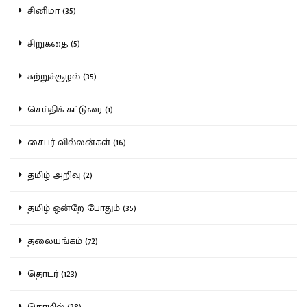
சினிமா (35)
சிறுகதை (5)
சுற்றுச்சூழல் (35)
செய்திக் கட்டுரை (1)
சைபர் வில்லன்கள் (16)
தமிழ் அறிவு (2)
தமிழ் ஒன்றே போதும் (35)
தலையங்கம் (72)
தொடர் (123)
தொழில் (38)