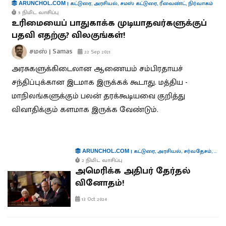
|
கட்டுரை
,
அரசியல்
,
சமஸ் கட்டுரை
,
ரீவைண்ட்
,
நிர்வாகம்
ARUNCHOL.COM
5 நிமிட வாசிப்பு
உரிமையைப் பாதுகாக்க முடியாதவர்களுக்குப்
பதவி எதற்கு? விலகுங்கள்!
சமஸ் | Samas
22 Sep 2021
அரசுகளுக்கிடைலான ஆணையம் சம்பிரதாயச்
சந்திப்புக்கான இடமாக இருக்கக் கூடாது. மத்திய -
மாநிலங்களுக்கும் பலன் தரக்கூடியவை குறித்து
விவாதிக்கும் களமாக இருக்க வேண்டும்.
|
கட்டுரை
,
அரசியல்
,
சர்வதேசம்
,
கூட்
ARUNCHOL.COM
2 நிமிட வாசிப்பு
அமெரிக்க அதிபர் தேர்தல்
வினோதம்!
13 Oct 2024