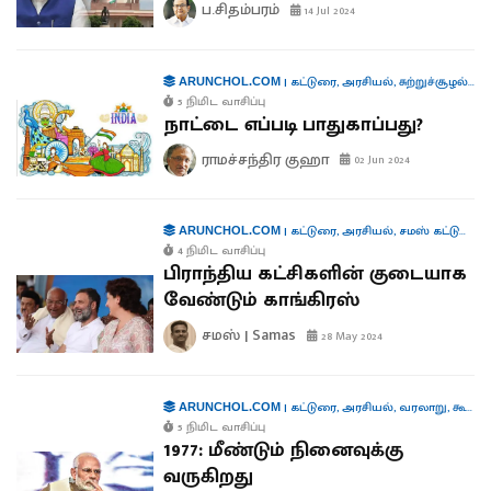
ப.சிதம்பரம்
14 Jul 2024
|
கட்டுரை
,
அரசியல்
,
சுற்றுச்சூழல்
,
பொ
ARUNCHOL.COM
5 நிமிட வாசிப்பு
நாட்டை எப்படி பாதுகாப்பது?
ராமச்சந்திர குஹா
02 Jun 2024
|
கட்டுரை
,
அரசியல்
,
சமஸ் கட்டுரை
,
க
ARUNCHOL.COM
4 நிமிட வாசிப்பு
பிராந்திய கட்சிகளின் குடையாக
வேண்டும் காங்கிரஸ்
சமஸ் | Samas
28 May 2024
|
கட்டுரை
,
அரசியல்
,
வரலாறு
,
கூட்டாட்சி
ARUNCHOL.COM
5 நிமிட வாசிப்பு
1977: மீண்டும் நினைவுக்கு
வருகிறது