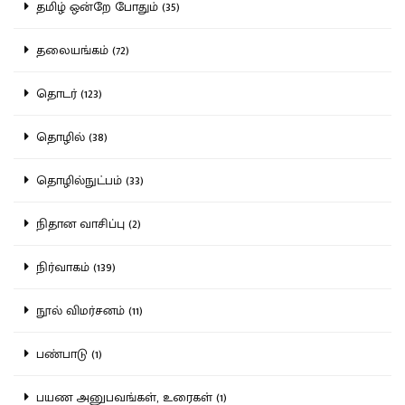
தமிழ் ஒன்றே போதும் (35)
தலையங்கம் (72)
தொடர் (123)
தொழில் (38)
தொழில்நுட்பம் (33)
நிதான வாசிப்பு (2)
நிர்வாகம் (139)
நூல் விமர்சனம் (11)
பண்பாடு (1)
பயண அனுபவங்கள், உரைகள் (1)