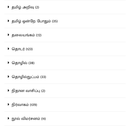
தமிழ் அறிவு (2)
தமிழ் ஒன்றே போதும் (35)
தலையங்கம் (72)
தொடர் (123)
தொழில் (38)
தொழில்நுட்பம் (33)
நிதான வாசிப்பு (2)
நிர்வாகம் (139)
நூல் விமர்சனம் (11)