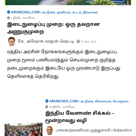
|
கட்டுரை
,
அரசியல்
,
சட்டம்
,
நிர்வாகம்
ARUNCHOL.COM
7 நிமிட வாசிப்பு
இடைநுழைப்பு முறை: ஒரு தவறான
அணுகுமுறை
கே. அஷோக் வர்தன் ஷெட்டி
15 Sep 2024
மத்திய அரசின் நோக்கங்களுக்கும் இடைநுழைப்பு
முறை மூலம் பணியமர்த்தும் செயல்முறை குறித்த
நடைமுறைக்கும் இடையே ஒரு முரண்பாடு இருப்பது
தெளிவாகத் தெரிகிறது.
|
கட்டுரை
,
விவசாயம்
,
பொருளாதாரம்
ARUNCHOL.COM
10 நிமிட வாசிப்பு
இந்திய வேளாண் சிக்கல் –
மூன்றாவது வழி
பாலசுப்ரமணியம் முத்துசாமி | Balasubra