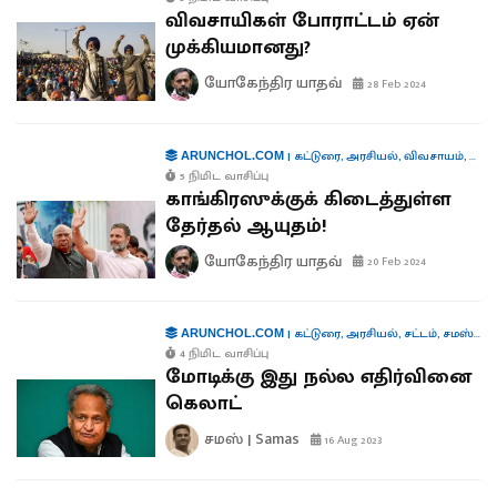
விவசாயிகள் போராட்டம் ஏன்
முக்கியமானது?
யோகேந்திர யாதவ்
28 Feb 2024
|
கட்டுரை
,
அரசியல்
,
விவசாயம்
,
கூட்ட
ARUNCHOL.COM
5 நிமிட வாசிப்பு
காங்கிரஸுக்குக் கிடைத்துள்ள
தேர்தல் ஆயுதம்!
யோகேந்திர யாதவ்
20 Feb 2024
|
கட்டுரை
,
அரசியல்
,
சட்டம்
,
சமஸ் கட்டுரை
ARUNCHOL.COM
4 நிமிட வாசிப்பு
மோடிக்கு இது நல்ல எதிர்வினை
கெலாட்
சமஸ் | Samas
16 Aug 2023