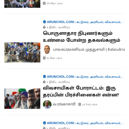
09 Mar 2024
|
கட்டுரை
,
அரசியல்
,
விவசாயம்
,
பொர
ARUNCHOL.COM
4 நிமிட வாசிப்பு
பொருளாதார நிபுணர்களும்
உண்மை போன்ற தகவல்களும்
பாலசுப்ரமணியம் முத்துசாமி | Balasubra
01 Mar 2024
|
கட்டுரை
,
அரசியல்
,
விவசாயம்
,
பொர
ARUNCHOL.COM
5 நிமிட வாசிப்பு
விவசாயிகள் போராட்டம்: இரு
தரப்பின் பிரச்சினைகள் என்ன?
வ.ரங்காசாரி
29 Feb 2024
|
கட்டுரை
,
அரசியல்
,
விவசாயம்
,
பொர
ARUNCHOL.COM
5 நிமிட வாசிப்பு