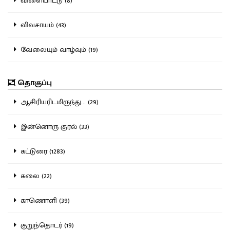
விளையாட்டு (8)
விவசாயம் (43)
வேலையும் வாழ்வும் (19)
தொகுப்பு
ஆசிரியரிடமிருந்து... (29)
இன்னொரு குரல் (33)
கட்டுரை (1283)
கலை (22)
காணொளி (39)
குறுந்தொடர் (19)