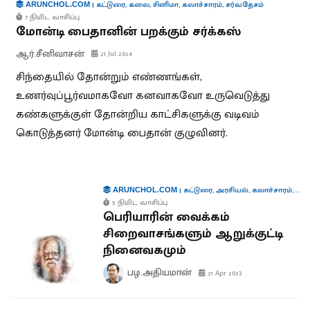
|
கட்டுரை
,
கலை
,
சினிமா
,
கலாச்சாரம்
,
சர்வதேசம்
ARUNCHOL.COM
7 நிமிட வாசிப்பு
மோன்டி பைதானின் பறக்கும் சர்க்கஸ்
ஆர்.சீனிவாசன்
21 Jul 2024
சிந்தையில் தோன்றும் எண்ணங்கள்,
உணர்வுப்பூர்வமாகவோ கனவாகவோ உருவெடுத்து
கண்களுக்குள் தோன்றிய காட்சிகளுக்கு வடிவம்
கொடுத்தனர் மோன்டி பைதான் குழுவினர்.
|
கட்டுரை
,
அரசியல்
,
கலாச்சாரம்
,
வர
ARUNCHOL.COM
5 நிமிட வாசிப்பு
பெரியாரின் வைக்கம்
சிறைவாசங்களும் ஆறுக்குட்டி
நினைவகமும்
பழ.அதியமான்
21 Apr 2023