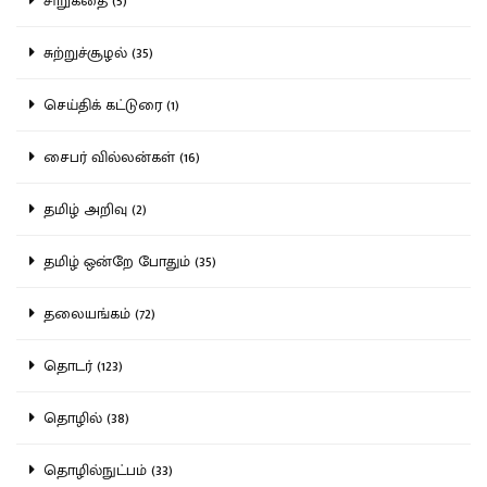
சிறுகதை (5)
சுற்றுச்சூழல் (35)
செய்திக் கட்டுரை (1)
சைபர் வில்லன்கள் (16)
தமிழ் அறிவு (2)
தமிழ் ஒன்றே போதும் (35)
தலையங்கம் (72)
தொடர் (123)
தொழில் (38)
தொழில்நுட்பம் (33)