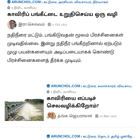
|
கட்டுரை
,
அரசியல்
,
விவசாயம்
,
நிர்வாகம்
ARUNCHOL.COM
4 நிமிட வாசிப்பு
காவிரிப் பங்கீட்டை உறுதிசெய்ய ஒரு வழி
இரா.செல்வம்
17 Oct 2023
நதிநீரை மட்டும், பங்கிடுவதன் மூலம் பிரச்சினைகள்
முடிவதில்லை. இன்று நதிநீர் பங்கீற்றினால் ஏற்படும்
முழு பயன்களையும் அடிப்படையாகக் கொண்டு
பிரச்சினைகளைத் தீர்க்க முடியும்.
|
கட்டுரை
,
கலாச்சாரம்
,
விவசாயம்
,
சு
ARUNCHOL.COM
5 நிமிட வாசிப்பு
காவிரியை எப்படிச்
செலவழிக்கிறோம்?
தங்க.ஜெயராமன்
24 Mar 2023
|
கட்டுரை
,
தொடர்
,
தமிழ் ஒன்றே போதும்
ARUNCHOL.COM