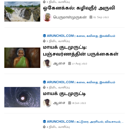
5 நிமிட வாசிப்பு
ஒகேனக்கல்: கழிவுநீர் அருவி
பெருமாள்முருகன்
02 Sep 2023
|
கலை
,
கவிதை
,
இலக்கியம்
ARUNCHOL.COM
5 நிமிட வாசிப்பு
மாயக் குடமுருட்டி:
பஞ்சவர்ணத்தின் பருக்கைகள்
ஆசை
27 Aug 2023
|
கலை
,
கவிதை
,
இலக்கியம்
ARUNCHOL.COM
4 நிமிட வாசிப்பு
மாயக் குடமுருட்டி
ஆசை
18 Jun 2023
|
கட்டுரை
,
அரசியல்
,
விவசாயம்
,
சுற்ற
ARUNCHOL.COM
4 நிமிட வாசிப்பு