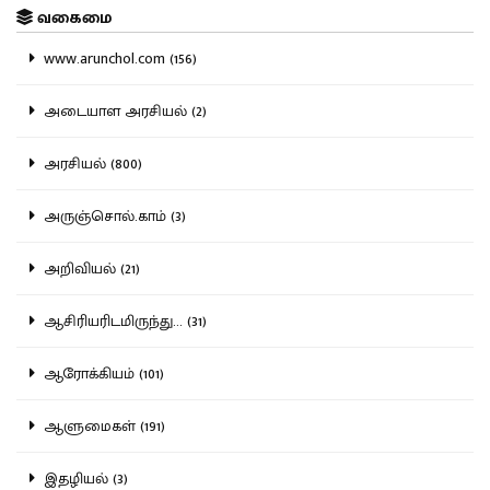
வகைமை
www.arunchol.com (156)
அடையாள அரசியல் (2)
அரசியல் (800)
அருஞ்சொல்.காம் (3)
அறிவியல் (21)
ஆசிரியரிடமிருந்து... (31)
ஆரோக்கியம் (101)
ஆளுமைகள் (191)
இதழியல் (3)