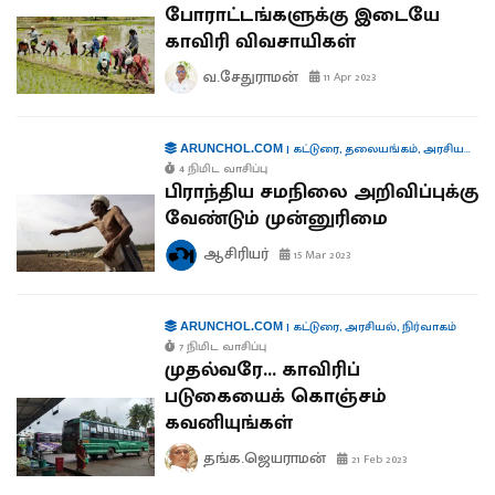
போராட்டங்களுக்கு இடையே
காவிரி விவசாயிகள்
வ.சேதுராமன்
11 Apr 2023
|
கட்டுரை
,
தலையங்கம்
,
அரசியல்
,
நி
ARUNCHOL.COM
4 நிமிட வாசிப்பு
பிராந்திய சமநிலை அறிவிப்புக்கு
வேண்டும் முன்னுரிமை
ஆசிரியர்
15 Mar 2023
|
கட்டுரை
,
அரசியல்
,
நிர்வாகம்
ARUNCHOL.COM
7 நிமிட வாசிப்பு
முதல்வரே... காவிரிப்
படுகையைக் கொஞ்சம்
கவனியுங்கள்
தங்க.ஜெயராமன்
21 Feb 2023