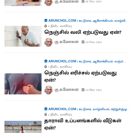
கு.கணேசன்
03 Dec 2023
|
கட்டுரை
,
ஆரோக்கியம்
,
வாழ்வியல்
,
ARUNCHOL.COM
5 நிமிட வாசிப்பு
நெஞ்சில் வலி ஏற்படுவது ஏன்?
கு.கணேசன்
26 Nov 2023
|
கட்டுரை
,
ஆரோக்கியம்
,
வரும் முன் காக்க
ARUNCHOL.COM
7 நிமிட வாசிப்பு
நெஞ்சில் எரிச்சல் ஏற்படுவது
ஏன்?
கு.கணேசன்
20 Mar 2022
|
கட்டுரை
,
வாழ்வியல்
,
சுற்றுச்சூழல்
,
ந
ARUNCHOL.COM
2 நிமிட வாசிப்பு
தாராவி உப்பளங்களில் வீடுகள்
ஏன்?