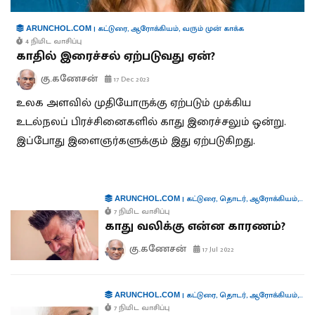
|
கட்டுரை
,
ஆரோக்கியம்
,
வரும் முன் காக்க
ARUNCHOL.COM
4 நிமிட வாசிப்பு
காதில் இரைச்சல் ஏற்படுவது ஏன்?
கு.கணேசன்
17 Dec 2023
உலக அளவில் முதியோருக்கு ஏற்படும் முக்கிய
உடல்நலப் பிரச்சினைகளில் காது இரைச்சலும் ஒன்று.
இப்போது இளைஞர்களுக்கும் இது ஏற்படுகிறது.
|
கட்டுரை
,
தொடர்
,
ஆரோக்கியம்
,
வரு
ARUNCHOL.COM
7 நிமிட வாசிப்பு
காது வலிக்கு என்ன காரணம்?
கு.கணேசன்
17 Jul 2022
|
கட்டுரை
,
தொடர்
,
ஆரோக்கியம்
,
வரு
ARUNCHOL.COM
7 நிமிட வாசிப்பு