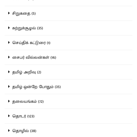
சிறுகதை (5)
சுற்றுச்சூழல் (35)
செய்திக் கட்டுரை (1)
சைபர் வில்லன்கள் (16)
தமிழ் அறிவு (2)
தமிழ் ஒன்றே போதும் (35)
தலையங்கம் (72)
தொடர் (123)
தொழில் (38)