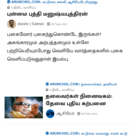
|
கட்டுரை
,
கல்வி
,
ஆசிரியரிடமிருந்து...
ARUNCHOL.COM
4 நிமிட வாசிப்பு
புன்மை புத்தி மனுஷ்யபுத்திரன்
சமஸ் | Samas
03 Sep 2023
புகைவோர் புகைந்துகொண்டே இருங்கள்!
அகங்காரமும் அற்பத்தனமும் உள்ளே
பற்றியெரியும்போது வெளியே வார்த்தைகளில் புகை
வெளிப்படுவதுதான் இயல்பு.
|
தலையங்கம்
,
அரசியல்
ARUNCHOL.COM
5 நிமிட வாசிப்பு
தலைவர்கள் நினைவகம்:
தேவை புதிய கற்பனை
ஆசிரியர்
09 Feb 2023
|
கட்டுரை
,
வரலாறு
,
சமஸ் கட்டுரை
,
க
ARUNCHOL.COM