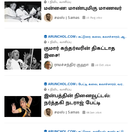
7 நிமிட வாசிப்பு
மன்னை: மாண்புமிகு மாணவர்
சமஸ் | Samas
23 Aug 2022
|
கட்டுரை
,
கலை
,
கலாச்சாரம்
,
ஆளுமைகள்
ARUNCHOL.COM
5 நிமிட வாசிப்பு
குமார் கந்தர்வரின் திகட்டாத
இசை!
ராமச்சந்திர குஹா
20 Oct 2024
|
பேட்டி
,
கலை
,
கலாச்சாரம்
,
வரலாறு
,
ARUNCHOL.COM
4 நிமிட வாசிப்பு
இன்பத்தின் நினைவூட்டல்:
நர்த்தகி நடராஜ் பேட்டி
சமஸ் | Samas
08 Jan 2024
|
கட்டுரை
,
அரசியல்
,
சமஸ் கட்டுரை
,
ARUNCHOL.COM