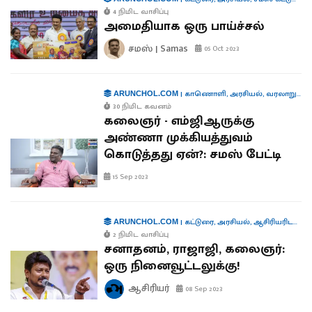
4 நிமிட வாசிப்பு
அமைதியாக ஒரு பாய்ச்சல்
சமஸ் | Samas
05 Oct 2023
|
காணொளி
,
அரசியல்
,
வரலாறு
,
ஆள
ARUNCHOL.COM
30 நிமிட கவனம்
கலைஞர் - எம்ஜிஆருக்கு
அண்ணா முக்கியத்துவம்
கொடுத்தது ஏன்?: சமஸ் பேட்டி
15 Sep 2023
|
கட்டுரை
,
அரசியல்
,
ஆசிரியரிடமிருந்து...
ARUNCHOL.COM
2 நிமிட வாசிப்பு
சனாதனம், ராஜாஜி, கலைஞர்:
ஒரு நினைவூட்டலுக்கு!
ஆசிரியர்
08 Sep 2023