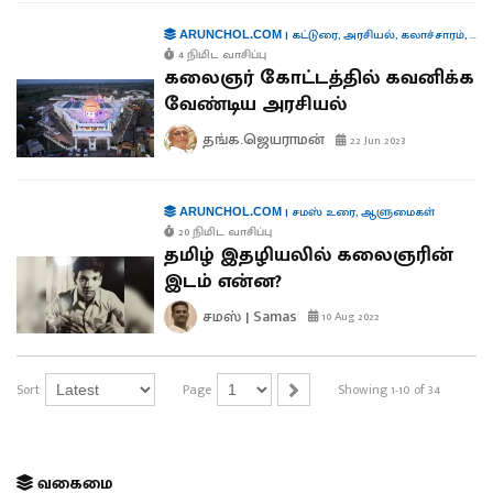
|
கட்டுரை
,
அரசியல்
,
கலாச்சாரம்
,
ஆள
ARUNCHOL.COM
4 நிமிட வாசிப்பு
கலைஞர் கோட்டத்தில் கவனிக்க
வேண்டிய அரசியல்
தங்க.ஜெயராமன்
22 Jun 2023
|
சமஸ் உரை
,
ஆளுமைகள்
ARUNCHOL.COM
20 நிமிட வாசிப்பு
தமிழ் இதழியலில் கலைஞரின்
இடம் என்ன?
சமஸ் | Samas
10 Aug 2022
Sort
Page
Showing 1-10 of 34
வகைமை