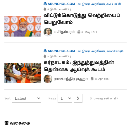
|
கட்டுரை
,
அரசியல்
,
கூட்டாட்சி
ARUNCHOL.COM
4 நிமிட வாசிப்பு
விட்டுக்கொடுத்து வெற்றியைப்
பெறுவோம்
ப.சிதம்பரம்
01 May 2023
|
கட்டுரை
,
அரசியல்
,
கலாச்சாரம்
ARUNCHOL.COM
5 நிமிட வாசிப்பு
கர்நாடகம்: இந்துத்துவத்தின்
தென்னக ஆய்வுக் கூடம்
ராமச்சந்திர குஹா
04 Apr 2023
Sort
Page
Showing 1-10 of 184
வகைமை