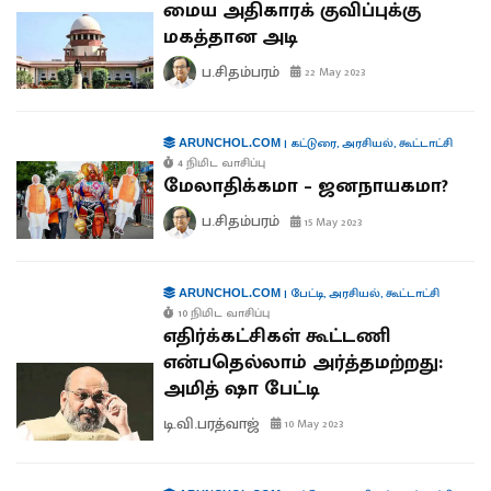
மைய அதிகாரக் குவிப்புக்கு
மகத்தான அடி
ப.சிதம்பரம்
22 May 2023
|
கட்டுரை
,
அரசியல்
,
கூட்டாட்சி
ARUNCHOL.COM
4 நிமிட வாசிப்பு
மேலாதிக்கமா – ஜனநாயகமா?
ப.சிதம்பரம்
15 May 2023
|
பேட்டி
,
அரசியல்
,
கூட்டாட்சி
ARUNCHOL.COM
10 நிமிட வாசிப்பு
எதிர்க்கட்சிகள் கூட்டணி
என்பதெல்லாம் அர்த்தமற்றது:
அமித் ஷா பேட்டி
டி.வி.பரத்வாஜ்
10 May 2023