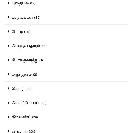
புதையல் (18)
புத்தகங்கள் (69)
பேட்டி (131)
பொருளாதாரம் (163)
போக்குவரத்து (1)
மருத்துவம் (2)
மொழி (39)
மொழிபெயர்ப்பு (5)
ரீவைண்ட் (79)
வரலாறு (131)