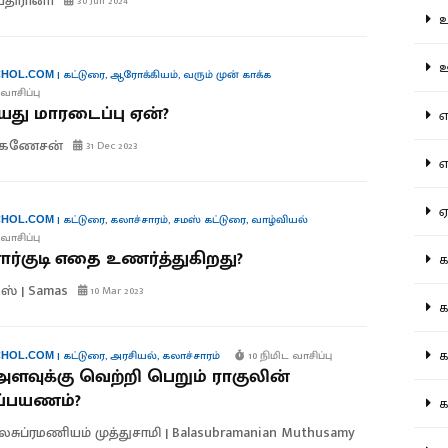
பதிரானா
30 Jun 2024
உற
ஊட
|
கட்டுரை
,
ஆரோக்கியம்
,
வரும் முன் காக்க
HOL.COM
வாசிப்பு
ு மாரடைப்பு ஏன்?
என
.கணேசன்
31 Dec 2023
எப
ஏன
|
கட்டுரை
,
கலாச்சாரம்
,
சமஸ் கட்டுரை
,
வாழ்வியல்
HOL.COM
வாசிப்பு
ர்குடி எதை உணர்த்துகிறது?
கட
ஸ் | Samas
10 Mar 2023
கட
கல
|
கட்டுரை
,
அரசியல்
,
கலாச்சாரம்
10 நிமிட வாசிப்பு
HOL.COM
அளவுக்கு வெற்றி பெறும் ராகுலின்
்பயணம்?
கல
லசுப்ரமணியம் முத்துசாமி | Balasubramanian Muthusamy