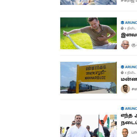
சரோஜ் 
ARUNC
5 நிமிட 
இளவயத
கு
ARUNC
4 நிமிட 
மன்னா
சம
ARUNC
எந்த 
நடைப
பா