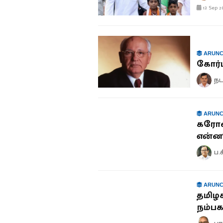
13 Sep 2
ARUNC
கோர்ப
நட
ARUNC
கரோன
என்ன
ப.
ARUNC
தமிழக
நம்பக