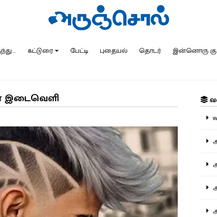
்து...
கட்டுரை
பேட்டி
புதையல்
தொடர்
இன்னொரு கு
ோனா இடைவெளி
வ
ww
அ
அர
அர
அற