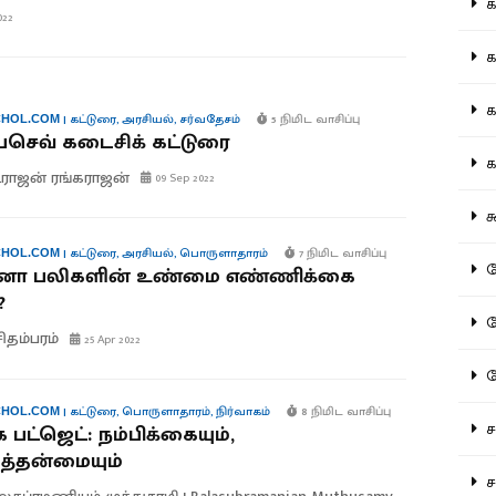
கல
022
கவ
க
|
கட்டுரை
,
அரசியல்
,
சர்வதேசம்
5 நிமிட வாசிப்பு
HOL.COM
செவ் கடைசிக் கட்டுரை
கா
ராஜன் ரங்கராஜன்
09 Sep 2022
கூ
|
கட்டுரை
,
அரசியல்
,
பொருளாதாரம்
7 நிமிட வாசிப்பு
HOL.COM
கே
ா பலிகளின் உண்மை எண்ணிக்கை
?
கே
சிதம்பரம்
25 Apr 2022
க
|
கட்டுரை
,
பொருளாதாரம்
,
நிர்வாகம்
8 நிமிட வாசிப்பு
HOL.COM
சட
 பட்ஜெட்: நம்பிக்கையும்,
த்தன்மையும்
சம