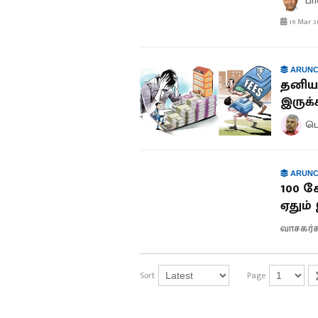
பா
19 Mar 2
ARUNC
தனியா
இருக
பெ
ARUNC
100 க
ஏதும
வாசகர்
Sort
Page