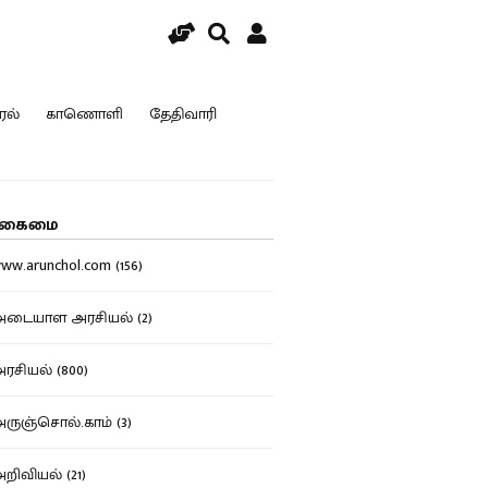
ரல்
காணொளி
தேதிவாரி
கைமை
w.arunchol.com (156)
டையாள அரசியல் (2)
சியல் (800)
ுஞ்சொல்.காம் (3)
ிவியல் (21)