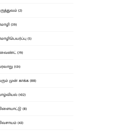
ுத்துவம் (2)
ழி (39)
ழிபெயர்ப்பு (5)
வைண்ட் (79)
லாறு (131)
ும் முன் காக்க (88)
ழ்வியல் (102)
ளையாட்டு (8)
வசாயம் (43)