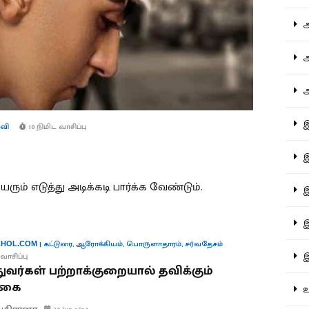
ஆச
ஆர
ஆள
இத
்வி
10 நிமிட வாசிப்பு
இந
ம் எடுத்து அடிக்கடி பார்க்க வேண்டும்.
இன
இர
|
கட்டுரை
,
ஆரோக்கியம்
,
பொருளாதாரம்
,
சர்வதேசம்
HOL.COM
இல
வாசிப்பு
துவர்கள் பற்றாக்குறையால் தவிக்கும்
்கை
உர