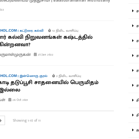
லசுப்ரமணியம் முத்துசாமி | Balasubramanian Muthusamy
022
சம
சம
|
கட்டுரை
,
கல்வி
12 நிமிட வாசிப்பு
HOL.COM
ர் கல்வி நிறுவனங்கள் கஷ்டத்தில்
ச
்கின்றனவா?
ருமாள்முருகன்
25 Jan 2022
சம
சர
|
இன்னொரு குரல்
2 நிமிட வாசிப்பு
HOL.COM
ோடி தடுப்பூசி சாதனையில் பெருமிதம்
சா
் இல்லை
கள்
சி
26 Oct 2021
சி
Showing 1-10 of 11
சு