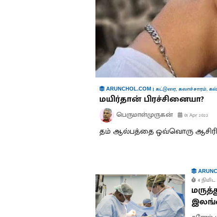
|
கட்டுரை
,
கலாச்சாரம்
,
கல
ARUNCHOL.COM
மயிர்தான் பிரச்சினையா?
பெருமாள்முருகன்
01 Apr 2022
தம் ஆல்பத்தை ஒவ்வொரு ஆசிரியரு
ARUNC
4 நிமிட 
மருத்
இலங