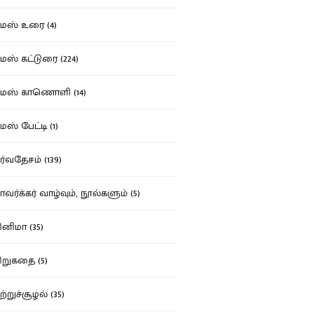
ஸ் உரை (4)
ஸ் கட்டுரை (224)
மஸ் காணொளி (14)
ஸ் பேட்டி (1)
்வதேசம் (139)
வர்க்கர் வாழ்வும், நூல்களும் (5)
னிமா (35)
றுகதை (5)
ற்றுச்சூழல் (35)