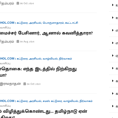
சிதம்பரம்
06 Oct 2024
உற
ஊட
|
கட்டுரை
,
அரசியல்
,
பொருளாதாரம்
,
கூட்டாட்சி
HOL.COM
வாசிப்பு
என
மைச்சர் பேசினார், ஆனால் கவனித்தாரா?
சிதம்பரம்
04 Aug 2024
எப
ஏன
|
கட்டுரை
,
அரசியல்
,
வாழ்வியல்
,
நிர்வாகம்
HOL.COM
வாசிப்பு
்தொகை: எந்த இடத்தில் நிற்கிறது
கட
யா?
கட
.இராமநாதன்
04 Oct 2023
கல
|
கட்டுரை
,
அரசியல்
,
சமஸ் கட்டுரை
,
வாழ்வியல்
,
நிர்வாகம்
HOL.COM
கல
வாசிப்பு
ிம் விழித்துக்கொண்டது… தமிழ்நாடு ஏன்
ுகிறது?