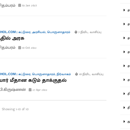
சிதம்பரம்
02 Jan 2023
சம
சம
|
கட்டுரை
,
அரசியல்
,
பொருளாதாரம்
7 நிமிட வாசிப்பு
HOL.COM
்தில் அரசு
ச
சிதம்பரம்
10 Oct 2022
சம
சர
|
கட்டுரை
,
பொருளாதாரம்
,
நிர்வாகம்
10 நிமிட வாசிப்பு
HOL.COM
ர் மீதான கடும் தாக்குதல்
சா
.பி.கிருஷ்ணன்
27 Apr 2022
சி
சி
Showing 1-10 of 10
சு