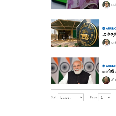
ப.
ARUNC
அச்சத
ப.
ARUNC
எளியோ
சி
Sort
Page