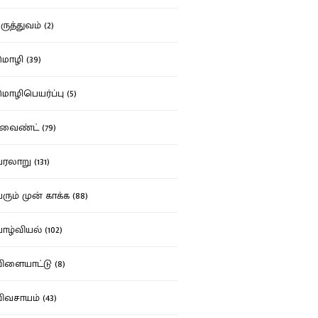
ுத்துவம் (2)
ழி (39)
ழிபெயர்ப்பு (5)
வைண்ட் (79)
லாறு (131)
ும் முன் காக்க (88)
ழ்வியல் (102)
ளையாட்டு (8)
வசாயம் (43)