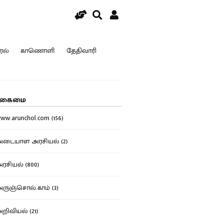
ரல்
காணொளி
தேதிவாரி
கைமை
w.arunchol.com (156)
டையாள அரசியல் (2)
சியல் (800)
ுஞ்சொல்.காம் (3)
ிவியல் (21)