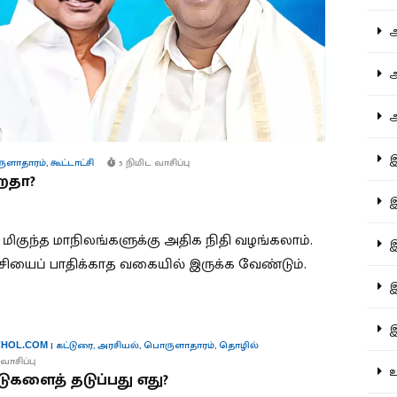
ஆச
ஆர
ஆள
இத
ுளாதாரம்
,
கூட்டாட்சி
5 நிமிட வாசிப்பு
றதா?
இந
மிகுந்த மாநிலங்களுக்கு அதிக நிதி வழங்கலாம்.
இன
சியைப் பாதிக்காத வகையில் இருக்க வேண்டும்.
இர
இல
|
கட்டுரை
,
அரசியல்
,
பொருளாதாரம்
,
தொழில்
HOL.COM
வாசிப்பு
உர
டுகளைத் தடுப்பது எது?