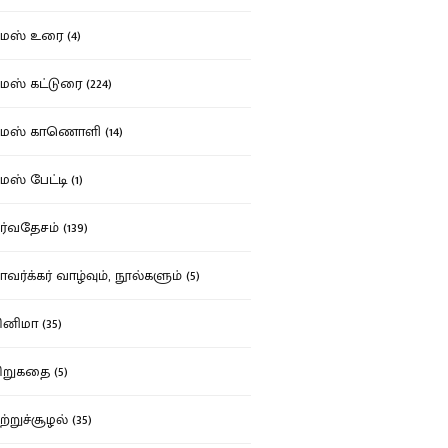
ஸ் உரை (4)
ஸ் கட்டுரை (224)
மஸ் காணொளி (14)
ஸ் பேட்டி (1)
்வதேசம் (139)
வர்க்கர் வாழ்வும், நூல்களும் (5)
னிமா (35)
றுகதை (5)
ற்றுச்சூழல் (35)