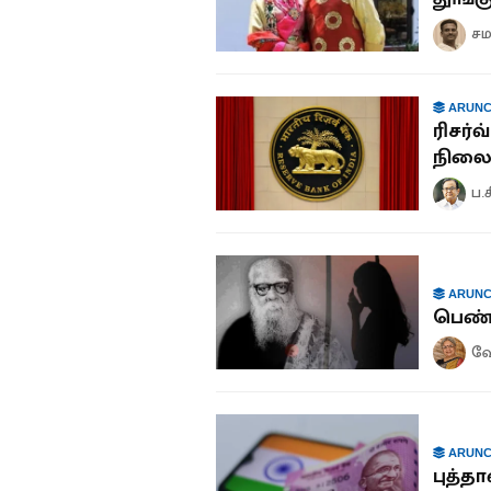
சம
ARUNC
ரிசர்
நிலைய
ப.
ARUNC
பெண்
வே
ARUNC
புத்த