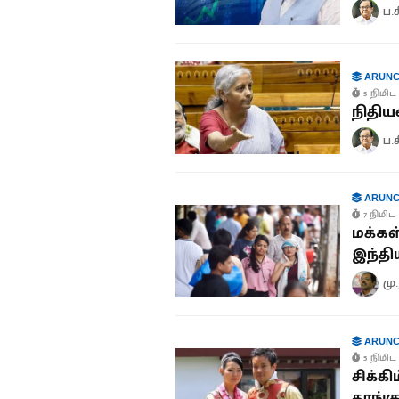
ப.
ARUNC
5 நிமிட 
நிதிய
ப.
ARUNC
7 நிமிட 
மக்கள
இந்தி
மு
ARUNC
5 நிமிட 
சிக்க
தூங்க