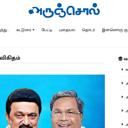
்து...
கட்டுரை
பேட்டி
புதையல்
தொடர்
இன்னொரு கு
விகிதம்
வ
ww
அ
அர
அர
அற