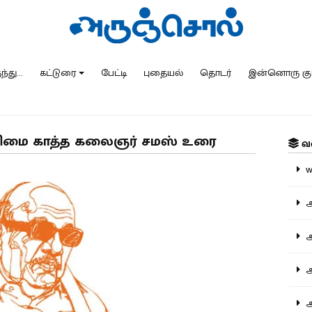
்து...
கட்டுரை
பேட்டி
புதையல்
தொடர்
இன்னொரு கு
்துரிமை காத்த கலைஞர் சமஸ் உரை
வ
ww
அ
அர
அர
அற