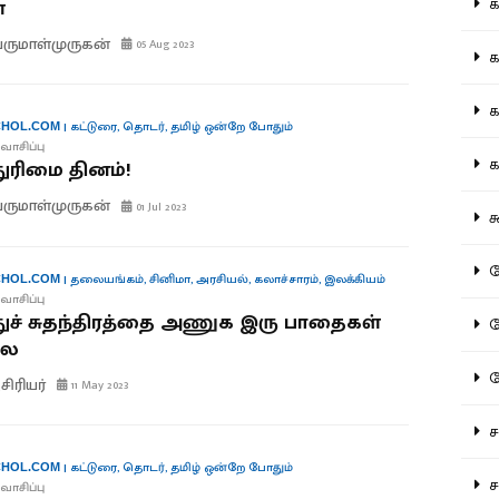
கல
்
ருமாள்முருகன்
05 Aug 2023
கவ
க
|
கட்டுரை
,
தொடர்
,
தமிழ் ஒன்றே போதும்
HOL.COM
வாசிப்பு
கா
துரிமை தினம்!
ருமாள்முருகன்
01 Jul 2023
கூ
கே
|
தலையங்கம்
,
சினிமா
,
அரசியல்
,
கலாச்சாரம்
,
இலக்கியம்
HOL.COM
வாசிப்பு
துச் சுதந்திரத்தை அணுக இரு பாதைகள்
கே
லை
க
ிரியர்
11 May 2023
சட
|
கட்டுரை
,
தொடர்
,
தமிழ் ஒன்றே போதும்
HOL.COM
சம
வாசிப்பு