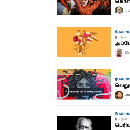
கொள்
ப.
ARUNC
7 நிமிட 
அப்ப
பெ
ARUNC
வெறுப
அர
ARUNC
5 நிமிட 
பெரிய