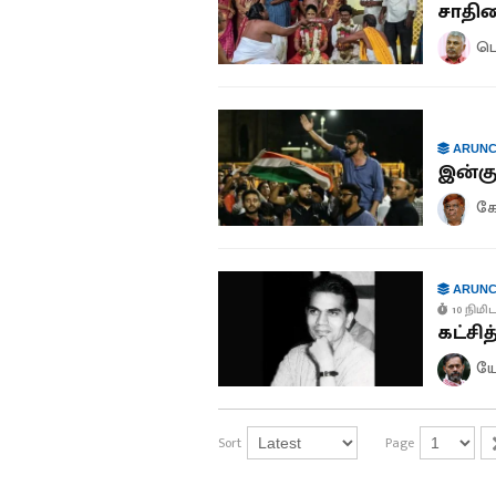
சாதிய
பெ
ARUNC
இன்கு
கே
ARUNC
10 நிமிட
கட்சி
யோ
Sort
Page