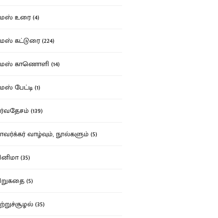
ஸ் உரை (4)
ஸ் கட்டுரை (224)
மஸ் காணொளி (14)
ஸ் பேட்டி (1)
்வதேசம் (139)
வர்க்கர் வாழ்வும், நூல்களும் (5)
னிமா (35)
றுகதை (5)
ற்றுச்சூழல் (35)