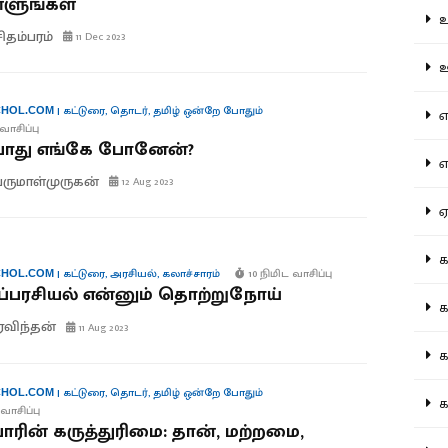
ளுங்கள்
உற
சிதம்பரம்
11 Dec 2023
ஊட
|
கட்டுரை
,
தொடர்
,
தமிழ் ஒன்றே போதும்
HOL.COM
என
வாசிப்பு
ோது எங்கே போனேன்?
எப
ருமாள்முருகன்
12 Aug 2023
ஏன
கட
|
கட்டுரை
,
அரசியல்
,
கலாச்சாரம்
10 நிமிட வாசிப்பு
HOL.COM
்பரசியல் என்னும் தொற்றுநோய்
கட
விந்தன்
11 Aug 2023
கல
|
கட்டுரை
,
தொடர்
,
தமிழ் ஒன்றே போதும்
HOL.COM
கல
வாசிப்பு
ாரின் கருத்துரிமை: தான், மற்றமை,