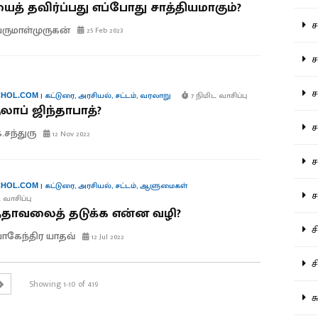
ைத் தவிர்ப்பது எப்போது சாத்தியமாகும்?
சம
ருமாள்முருகன்
25 Feb 2023
சம
ச
|
கட்டுரை
,
அரசியல்
,
சட்டம்
,
வரலாறு
7 நிமிட வாசிப்பு
HOL.COM
லாப் ஜிந்தாபாத்?
சம
.சந்துரு
12 Nov 2022
சர
|
கட்டுரை
,
அரசியல்
,
சட்டம்
,
ஆளுமைகள்
HOL.COM
சா
 வாசிப்பு
த்தாவலைத் தடுக்க என்ன வழி?
சி
கேந்திர யாதவ்
12 Jul 2022
சி
Showing 1-10 of 419
சு