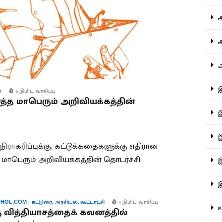
ஆச
ஆர
ஆள
இத
்
6 நிமிட வாசிப்பு
த்த மாபெரும் அறிவியக்கத்தின்
இந
இன
ு, நிராகரிப்புக்கு, கட்டுக்கதைகளுக்கு எதிரான
மாபெரும் அறிவியக்கத்தின் தொடர்ச்சி.
இர
இல
|
கட்டுரை
,
அரசியல்
,
கூட்டாட்சி
4 நிமிட வாசிப்பு
HOL.COM
உர
ு வித்தியாசத்தைக் கவனத்தில்