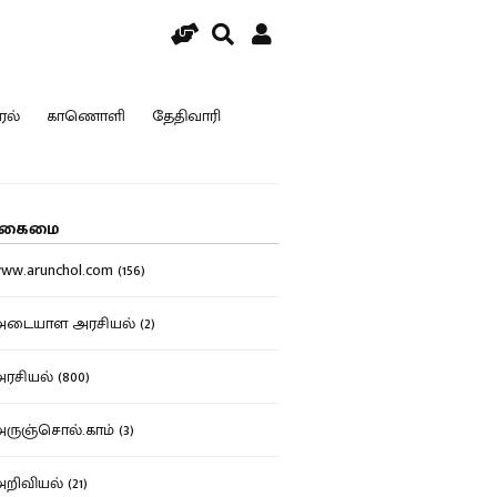
ரல்
காணொளி
தேதிவாரி
கைமை
w.arunchol.com (156)
டையாள அரசியல் (2)
சியல் (800)
ுஞ்சொல்.காம் (3)
ிவியல் (21)