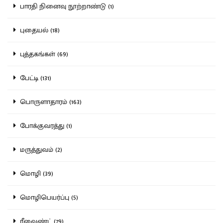
பாரதி நினைவு நூற்றாண்டு (1)
புதையல் (18)
புத்தகங்கள் (69)
பேட்டி (131)
பொருளாதாரம் (163)
போக்குவரத்து (1)
மருத்துவம் (2)
மொழி (39)
மொழிபெயர்ப்பு (5)
ரீவைண்ட் (79)