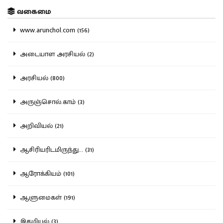
வகைமை
www.arunchol.com (156)
அடையாள அரசியல் (2)
அரசியல் (800)
அருஞ்சொல்.காம் (3)
அறிவியல் (21)
ஆசிரியரிடமிருந்து... (31)
ஆரோக்கியம் (101)
ஆளுமைகள் (191)
இதழியல் (3)