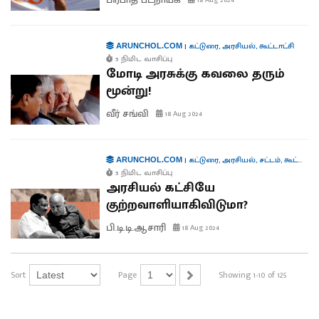
18 Aug 2024
|
கட்டுரை
,
அரசியல்
,
கூட்டாட்சி
ARUNCHOL.COM
5 நிமிட வாசிப்பு
மோடி அரசுக்கு கவலை தரும்
மூன்று!
வீர் சங்வி
18 Aug 2024
|
கட்டுரை
,
அரசியல்
,
சட்டம்
,
கூட்டாட்சி
ARUNCHOL.COM
5 நிமிட வாசிப்பு
அரசியல் கட்சியே
குற்றவாளியாகிவிடுமா?
பி.டி.டி.ஆசாரி
18 Aug 2024
Sort
Page
Showing 1-10 of 125