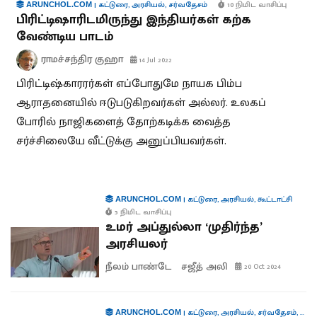
|
கட்டுரை
,
அரசியல்
,
சர்வதேசம்
10 நிமிட வாசிப்பு
ARUNCHOL.COM
பிரிட்டிஷாரிடமிருந்து இந்தியர்கள் கற்க
வேண்டிய பாடம்
ராமச்சந்திர குஹா
14 Jul 2022
பிரிட்டிஷ்காரரர்கள் எப்போதுமே நாயக பிம்ப
ஆராதனையில் ஈடுபடுகிறவர்கள் அல்லர். உலகப்
போரில் நாஜிகளைத் தோற்கடிக்க வைத்த
சர்ச்சிலையே வீட்டுக்கு அனுப்பியவர்கள்.
|
கட்டுரை
,
அரசியல்
,
கூட்டாட்சி
ARUNCHOL.COM
5 நிமிட வாசிப்பு
உமர் அப்துல்லா ‘முதிர்ந்த’
அரசியலர்
நீலம் பாண்டே
சஜீத் அலி
20 Oct 2024
|
கட்டுரை
,
அரசியல்
,
சர்வதேசம்
,
கூட்
ARUNCHOL.COM