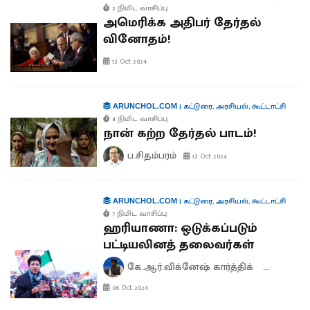
2 நிமிட வாசிப்பு
அமெரிக்க அதிபர் தேர்தல்
வினோதம்!
13 Oct 2024
|
கட்டுரை
,
அரசியல்
,
கூட்டாட்சி
ARUNCHOL.COM
4 நிமிட வாசிப்பு
நான் கற்ற தேர்தல் பாடம்!
ப.சிதம்பரம்
13 Oct 2024
|
கட்டுரை
,
அரசியல்
,
கூட்டாட்சி
ARUNCHOL.COM
7 நிமிட வாசிப்பு
ஹரியாணா: ஒடுக்கப்படும்
பட்டியலினத் தலைவர்கள்
கே.ஆர்.விக்னேஷ் கார்த்திக்
ஆனந்த் 
06 Oct 2024