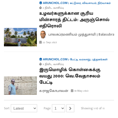
|
கட்டுரை
,
விவசாயம்
,
நிர்வாகம்
ARUNCHOL.COM
2 நிமிட வாசிப்பு
உழவர்களுக்கான சூரிய
மின்சாரத் திட்டம்: அருஞ்சொல்
எதிரொலி
பாலசுப்ரமணியம் முத்துசாமி | Balasubra
22 Sep 2023
|
பேட்டி
,
வரலாறு
,
புத்தகங்கள்
ARUNCHOL.COM
5 நிமிட வாசிப்பு
இருமொழிக் கொள்கைக்கு
வயது 2000: வெ.வேதாசலம்
பேட்டி
சு.ராஜகோபாலன்
18 May 2023
Sort
Page
Showing 1-10 of 11