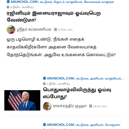
|
கட்டுரை
,
தொடர்
,
வாழ்வியல்
,
வேலையும் வாழ்வும்
ARUNCHOL.COM
6 நிமிட வாசிப்பு
ரஜினியும் இளையராஜாவும் ஓய்வுபெற
வேண்டுமா?
ஸ்ரீதர் சுப்ரமணியம்
13 Nov 2021
ஒரு பழமொழி உண்டு, ‘நீங்கள் எதைக்
காதலிக்கிறீர்களோ அதனை வேலையாகத்
தேர்ந்தெடுங்கள். அதுவே உங்களைக் கொல்லட்டும்!’
|
கட்டுரை
,
அரசியல்
,
வாழ்வியல்
,
சர்
ARUNCHOL.COM
5 நிமிட வாசிப்பு
பொதுவாழ்விலிருந்து ஓய்வு
எப்போது?
ராமச்சந்திர குஹா
28 Jul 2024
|
கட்டுரை
,
அரசியல்
,
பொருளாதாரம்
ARUNCHOL.COM