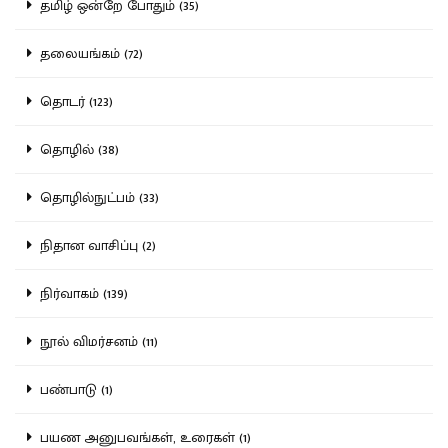
தமிழ் ஒன்றே போதும் (35)
தலையங்கம் (72)
தொடர் (123)
தொழில் (38)
தொழில்நுட்பம் (33)
நிதான வாசிப்பு (2)
நிர்வாகம் (139)
நூல் விமர்சனம் (11)
பண்பாடு (1)
பயண அனுபவங்கள், உரைகள் (1)