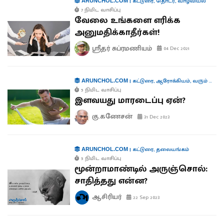
|
கட்டுரை
,
தொடர்
,
வாழ்வியல்
ARUNCHOL.COM
7 நிமிட வாசிப்பு
வேலை உங்களை எரிக்க
அனுமதிக்காதீர்கள்!
ஸ்ரீதர் சுப்ரமணியம்
04 Dec 2021
|
கட்டுரை
,
ஆரோக்கியம்
,
வரும் முன் காக்க
ARUNCHOL.COM
5 நிமிட வாசிப்பு
இளவயது மாரடைப்பு ஏன்?
கு.கணேசன்
31 Dec 2023
|
கட்டுரை
,
தலையங்கம்
ARUNCHOL.COM
5 நிமிட வாசிப்பு
மூன்றாமாண்டில் அருஞ்சொல்:
சாதித்தது என்ன?
ஆசிரியர்
22 Sep 2023