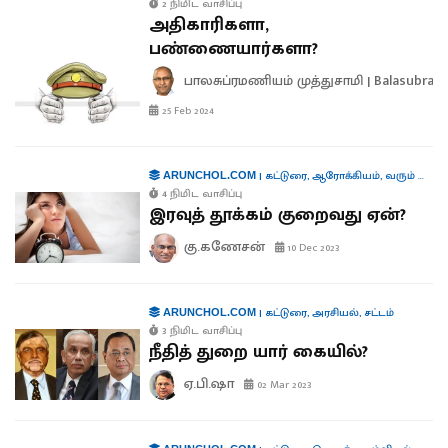
2 நிமிட வாசிப்பு
அதிகாரிகளா,
பண்ணையார்களா?
பாலசுப்ரமணியம் முத்துசாமி | Balasubra
25 Feb 2024
|
கட்டுரை
,
ஆரோக்கியம்
,
வரும் முன் காக்க
ARUNCHOL.COM
4 நிமிட வாசிப்பு
இரவுத் தூக்கம் குறைவது ஏன்?
கு.கணேசன்
10 Dec 2023
|
கட்டுரை
,
அரசியல்
,
சட்டம்
ARUNCHOL.COM
3 நிமிட வாசிப்பு
நீதித் துறை யார் கையில்?
ஏ.பி.ஷா
02 Mar 2023