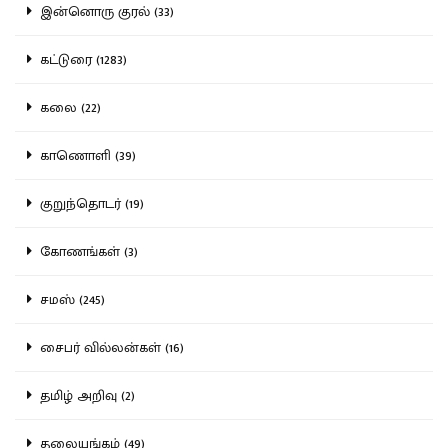
இன்னொரு குரல் (33)
கட்டுரை (1283)
கலை (22)
காணொளி (39)
குறுந்தொடர் (19)
கோணங்கள் (3)
சமஸ் (245)
சைபர் வில்லன்கள் (16)
தமிழ் அறிவு (2)
தலையங்கம் (49)