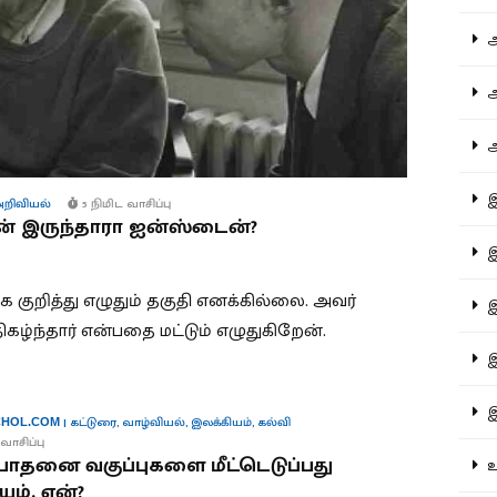
ஆச
ஆர
ஆள
இத
றிவியல்
5 நிமிட வாசிப்பு
் இருந்தாரா ஐன்ஸ்டைன்?
இந
 குறித்து எழுதும் தகுதி எனக்கில்லை. அவர்
இன
ிகழ்ந்தார் என்பதை மட்டும் எழுதுகிறேன்.
இர
இல
|
கட்டுரை
,
வாழ்வியல்
,
இலக்கியம்
,
கல்வி
HOL.COM
வாசிப்பு
போதனை வகுப்புகளை மீட்டெடுப்பது
உர
ம். ஏன்?