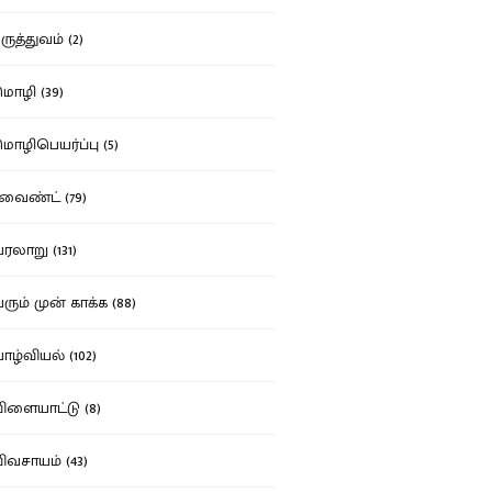
ுத்துவம் (2)
ழி (39)
ழிபெயர்ப்பு (5)
வைண்ட் (79)
லாறு (131)
ும் முன் காக்க (88)
ழ்வியல் (102)
ளையாட்டு (8)
வசாயம் (43)