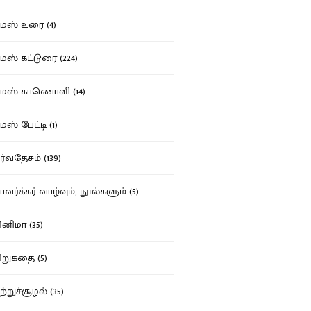
ஸ் உரை (4)
ஸ் கட்டுரை (224)
மஸ் காணொளி (14)
ஸ் பேட்டி (1)
்வதேசம் (139)
வர்க்கர் வாழ்வும், நூல்களும் (5)
னிமா (35)
றுகதை (5)
ற்றுச்சூழல் (35)