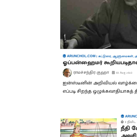
|
கட்டுரை
,
ஆளுமைகள்
,
அ
ARUNCHOL.COM
ஓப்பன்ஹைமர் கூறியபடிதான
ராமச்சந்திர குஹா
03 Aug 2023
ஐன்ஸ்டீனின் அறிவியல் வாழ்க்கை
எப்படி சிறந்த ஒழுக்கவாதியாகத் த
ARUNC
3 நிமிட 
நீதி 
அவசிய