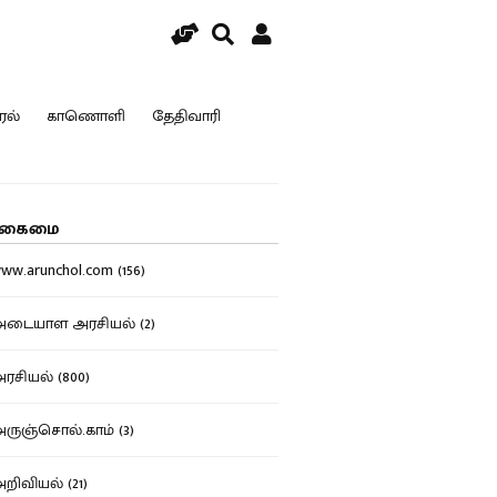
ரல்
காணொளி
தேதிவாரி
கைமை
w.arunchol.com (156)
டையாள அரசியல் (2)
சியல் (800)
ுஞ்சொல்.காம் (3)
ிவியல் (21)