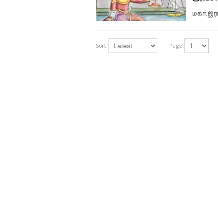
மகா.இ
Sort
Page