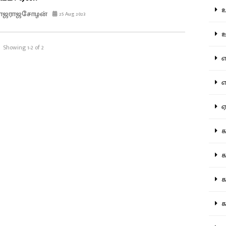
உற
ராஜராஜசோழன்
25 Aug 2023
ஊட
Showing 1-2 of 2
என
எப
ஏன
கட
கட
கல
கல