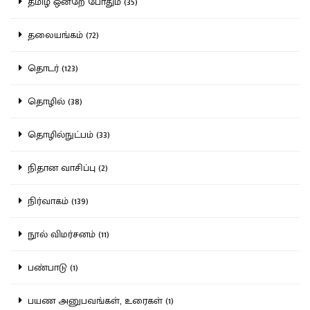
தமிழ் ஒன்றே போதும் (35)
தலையங்கம் (72)
தொடர் (123)
தொழில் (38)
தொழில்நுட்பம் (33)
நிதான வாசிப்பு (2)
நிர்வாகம் (139)
நூல் விமர்சனம் (11)
பண்பாடு (1)
பயண அனுபவங்கள், உரைகள் (1)