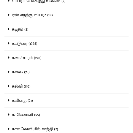
எப்படிப் பேசுகிறது உலகம்? (2)
ஏன் எதற்கு எப்படி? (18)
கடிதம் (2)
கட்டுரை (1335)
கலாச்சாரம் (198)
கலை (75)
கல்வி (110)
கவிதை (21)
காணொளி (55)
காலவெளியில் காந்தி (2)