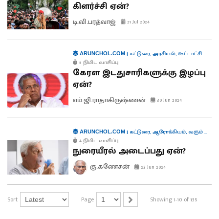
கிளர்ச்சி ஏன்?
டி.வி.பரத்வாஜ்
21 Jul 2024
|
கட்டுரை
,
அரசியல்
,
கூட்டாட்சி
ARUNCHOL.COM
5 நிமிட வாசிப்பு
கேரள இடதுசாரிகளுக்கு இழப்பு
ஏன்?
எம்.ஜி.ராதாகிருஷ்ணன்
30 Jun 2024
|
கட்டுரை
,
ஆரோக்கியம்
,
வரும் முன் காக்க
ARUNCHOL.COM
4 நிமிட வாசிப்பு
நுரையீரல் அடைப்பது ஏன்?
கு.கணேசன்
23 Jun 2024
Sort
Page
Showing 1-10 of 139