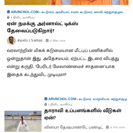
|
கட்டுரை
,
அரசியல்
,
சமஸ் கட்டுரை
,
கல்வி
,
சுற்றுச்சூழல்
,
நிர்வ
ARUNCHOL.COM
4 நிமிட வாசிப்பு
ஏன் நமக்கு அர்னால்ட் டிக்ஸ்
தேவைப்படுகிறார்?
சமஸ் | Samas
12 Mar 2024
வரலாற்றின் மிகக் கடுமையான மீட்புப் பணிகளில்
ஒன்றுதான் இது. அதேசமயம், ஏற்பட்ட இடரை விபத்து
என்று கருதி, ‘பேரிடர் மேலாண்மைச் சாதனை’யாக
இதைக் கடந்துவிட முடியுமா?
|
கட்டுரை
,
வாழ்வியல்
,
சுற்றுச்சூழல்
,
ந
ARUNCHOL.COM
2 நிமிட வாசிப்பு
தாராவி உப்பளங்களில் வீடுகள்
ஏன்?
வினயா தேஷ்பாண்டே பண்டிட்
13 Oct 2024