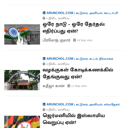
|
கட்டுரை
,
அரசியல்
,
கூட்டாட்சி
ARUNCHOL.COM
5 நிமிட வாசிப்பு
ஒரே நாடு – ஒரே தேர்தல்:
எதிர்ப்பது ஏன்?
பிரமோத் குமார்
29 Sep 2024
|
கட்டுரை
,
சட்டம்
,
நிர்வாகம்
ARUNCHOL.COM
4 நிமிட வாசிப்பு
வழக்குகள் கோடிக்கணக்கில்
தேங்குவது ஏன்?
கதீஜா கான்
22 Sep 2024
|
கட்டுரை
,
அரசியல்
,
சர்வதேசம்
ARUNCHOL.COM
4 நிமிட வாசிப்பு
ஜெர்மனியில் இஸ்லாமிய
வெறுப்பு ஏன்?