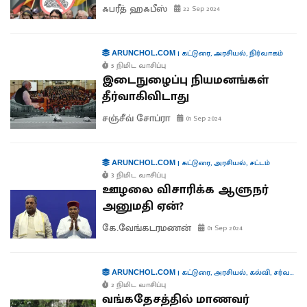
ஃபரீத் ஹஃபீஸ்
22 Sep 2024
|
கட்டுரை
,
அரசியல்
,
நிர்வாகம்
ARUNCHOL.COM
5 நிமிட வாசிப்பு
இடைநுழைப்பு நியமனங்கள்
தீர்வாகிவிடாது
சஞ்சீவ் சோப்ரா
01 Sep 2024
|
கட்டுரை
,
அரசியல்
,
சட்டம்
ARUNCHOL.COM
3 நிமிட வாசிப்பு
ஊழலை விசாரிக்க ஆளுநர்
அனுமதி ஏன்?
கே.வேங்கடரமணன்
01 Sep 2024
|
கட்டுரை
,
அரசியல்
,
கல்வி
,
சர்வதேசம்
ARUNCHOL.COM
2 நிமிட வாசிப்பு
வங்கதேசத்தில் மாணவர்