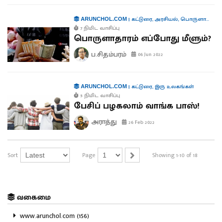
|
கட்டுரை
,
அரசியல்
,
பொருளாதாரம்
ARUNCHOL.COM
7 நிமிட வாசிப்பு
பொருளாதாரம் எப்போது மீளும்?
ப.சிதம்பரம்
06 Jun 2022
|
கட்டுரை
,
இரு உலகங்கள்
ARUNCHOL.COM
5 நிமிட வாசிப்பு
பேசிப் பழகலாம் வாங்க பாஸ்!
அராத்து
26 Feb 2022
Sort
Page
Showing 1-10 of 18
வகைமை
www.arunchol.com (156)