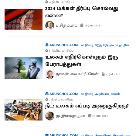
4 நிமிட வாசிப்பு
2024 மக்கள் தீர்ப்பு சொல்வது
என்ன?
ப.சிதம்பரம்
09 Jun 2024
|
கட்டுரை
,
சுற்றுச்சூழல்
,
தொழில்நுட்பம்
ARUNCHOL.COM
5 நிமிட வாசிப்பு
உலகம் எதிர்கொள்ளும் இரு
பேராபத்துகள்
தாமஸ் எல்.ஃப்ரீட்மேன்
27 Jul 2023
|
கட்டுரை
,
அரசியல்
,
கல்வி
ARUNCHOL.COM
7 நிமிட வாசிப்பு
நீட்: உலகம் எப்படி அணுகுகிறது?
மு.இராமநாதன்
28 Jun 2023
|
கட்டுரை
,
இலக்கியம்
,
தொழில்நுட்பம்
ARUNCHOL.COM