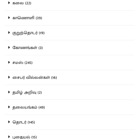
கலை (22)
காணொளி (39)
குறுந்தொடர் (19)
கோணங்கள் (3)
சமஸ் (245)
சைபர் வில்லன்கள் (16)
தமிழ் அறிவு (2)
தலையங்கம் (49)
தொடர் (145)
புதையல் (15)