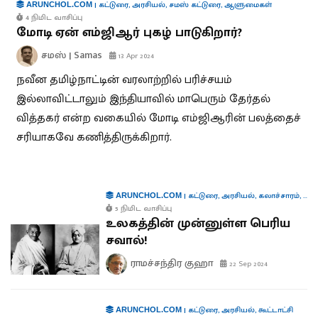
|
கட்டுரை
,
அரசியல்
,
சமஸ் கட்டுரை
,
ஆளுமைகள்
ARUNCHOL.COM
4 நிமிட வாசிப்பு
மோடி ஏன் எம்ஜிஆர் புகழ் பாடுகிறார்?
சமஸ் | Samas
13 Apr 2024
நவீன தமிழ்நாட்டின் வரலாற்றில் பரிச்சயம்
இல்லாவிட்டாலும் இந்தியாவில் மாபெரும் தேர்தல்
வித்தகர் என்ற வகையில் மோடி எம்ஜிஆரின் பலத்தைச்
சரியாகவே கணித்திருக்கிறார்.
|
கட்டுரை
,
அரசியல்
,
கலாச்சாரம்
,
வர
ARUNCHOL.COM
5 நிமிட வாசிப்பு
உலகத்தின் முன்னுள்ள பெரிய
சவால்!
ராமச்சந்திர குஹா
22 Sep 2024
|
கட்டுரை
,
அரசியல்
,
கூட்டாட்சி
ARUNCHOL.COM