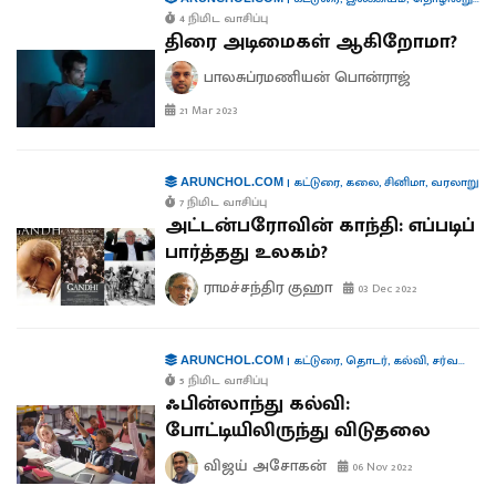
4 நிமிட வாசிப்பு
திரை அடிமைகள் ஆகிறோமா?
பாலசுப்ரமணியன் பொன்ராஜ்
21 Mar 2023
|
கட்டுரை
,
கலை
,
சினிமா
,
வரலாறு
ARUNCHOL.COM
7 நிமிட வாசிப்பு
அட்டன்பரோவின் காந்தி: எப்படிப்
பார்த்தது உலகம்?
ராமச்சந்திர குஹா
03 Dec 2022
|
கட்டுரை
,
தொடர்
,
கல்வி
,
சர்வதேசம்
ARUNCHOL.COM
5 நிமிட வாசிப்பு
ஃபின்லாந்து கல்வி:
போட்டியிலிருந்து விடுதலை
விஜய் அசோகன்
06 Nov 2022