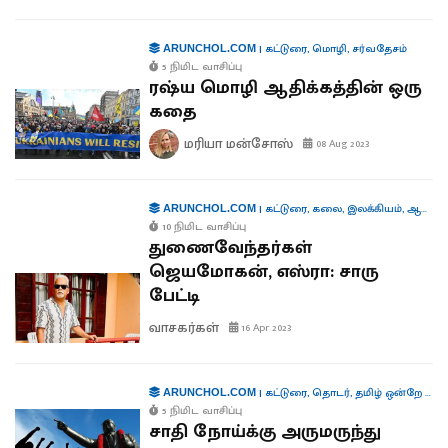
|
கட்டுரை
,
மொழி
,
சர்வதேசம்
ARUNCHOL.COM
5 நிமிட வாசிப்பு
ரஷ்ய மொழி ஆதிக்கத்தின் ஒரு
கதை
மரியா மன்சோஸ்
08 Aug 2023
|
கட்டுரை
,
கலை
,
இலக்கியம்
,
ஆளுமைகள்
ARUNCHOL.COM
10 நிமிட வாசிப்பு
துணைவேந்தர்கள்
ஜெயமோகன், எஸ்ரா: சாரு
பேட்டி
வாசகர்கள்
16 Apr 2023
|
கட்டுரை
,
தொடர்
,
தமிழ் ஒன்றே போதும்
ARUNCHOL.COM
5 நிமிட வாசிப்பு
சாதி நோய்க்கு அருமருந்து