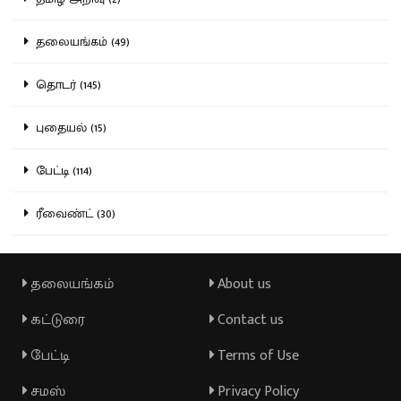
தலையங்கம் (49)
தொடர் (145)
புதையல் (15)
பேட்டி (114)
ரீவைண்ட் (30)
தலையங்கம்
About us
கட்டுரை
Contact us
பேட்டி
Terms of Use
சமஸ்
Privacy Policy