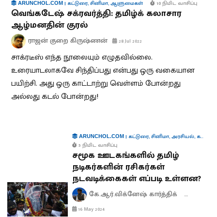
|
கட்டுரை
,
சினிமா
,
ஆளுமைகள்
10 நிமிட வாசிப்பு
ARUNCHOL.COM
வெங்கடேஷ் சக்ரவர்த்தி: தமிழ்க் கலாசார
ஆழ்மனதின் குரல்
ராஜன் குறை கிருஷ்ணன்
28 Jul 2022
சாக்ரடீஸ் எந்த நூலையும் எழுதவில்லை.
உரையாடலாகவே சிந்திப்பது என்பது ஒரு வகையான
பயிற்சி. அது ஒரு காட்டாற்று வெள்ளம் போன்றது
அல்லது கடல் போன்றது!
|
கட்டுரை
,
சினிமா
,
அரசியல்
,
கலாச்சாரம்
ARUNCHOL.COM
5 நிமிட வாசிப்பு
சமூக ஊடகங்களில் தமிழ்
நடிகர்களின் ரசிகர்கள்
நடவடிக்கைகள் எப்படி உள்ளன?
கே.ஆர்.விக்னேஷ் கார்த்திக்
யு.அஜய் ச
16 May 2024