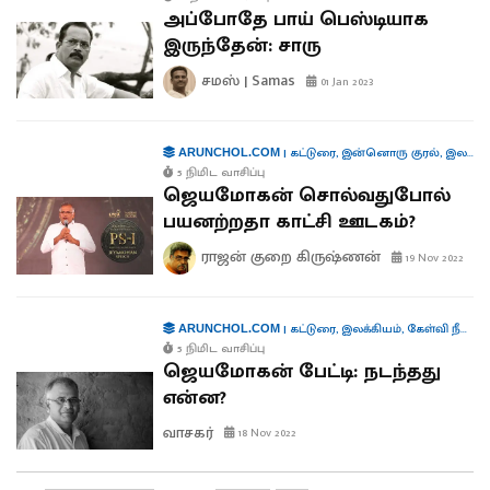
அப்போதே பாய் பெஸ்டியாக
இருந்தேன்: சாரு
சமஸ் | Samas
01 Jan 2023
|
கட்டுரை
,
இன்னொரு குரல்
,
இலக்கியம்
ARUNCHOL.COM
5 நிமிட வாசிப்பு
ஜெயமோகன் சொல்வதுபோல்
பயனற்றதா காட்சி ஊடகம்?
ராஜன் குறை கிருஷ்ணன்
19 Nov 2022
|
கட்டுரை
,
இலக்கியம்
,
கேள்வி நீங்கள் பதில் சமஸ்
ARUNCHOL.COM
5 நிமிட வாசிப்பு
ஜெயமோகன் பேட்டி: நடந்தது
என்ன?
வாசகர்
18 Nov 2022