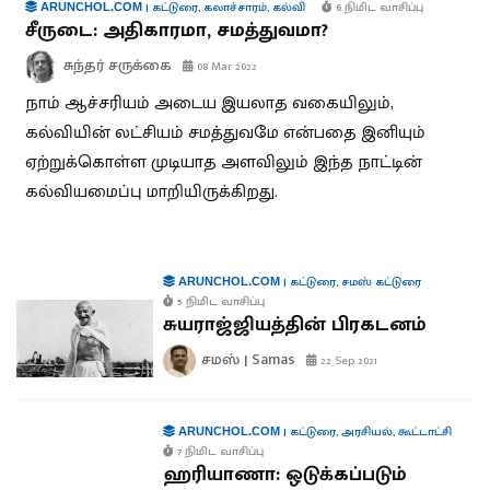
|
கட்டுரை
,
கலாச்சாரம்
,
கல்வி
6 நிமிட வாசிப்பு
ARUNCHOL.COM
சீருடை: அதிகாரமா, சமத்துவமா?
சுந்தர் சருக்கை
08 Mar 2022
நாம் ஆச்சரியம் அடைய இயலாத வகையிலும்,
கல்வியின் லட்சியம் சமத்துவமே என்பதை இனியும்
ஏற்றுக்கொள்ள முடியாத அளவிலும் இந்த நாட்டின்
கல்வியமைப்பு மாறியிருக்கிறது.
|
கட்டுரை
,
சமஸ் கட்டுரை
ARUNCHOL.COM
5 நிமிட வாசிப்பு
சுயராஜ்ஜியத்தின் பிரகடனம்
சமஸ் | Samas
22 Sep 2021
|
கட்டுரை
,
அரசியல்
,
கூட்டாட்சி
ARUNCHOL.COM
7 நிமிட வாசிப்பு
ஹரியாணா: ஒடுக்கப்படும்