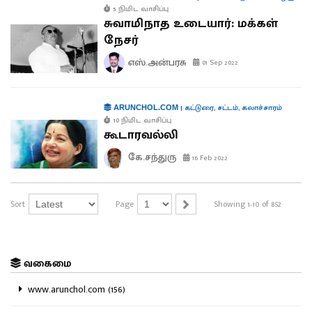
5 நிமிட வாசிப்பு
சுவாமிநாத உடையார்: மக்கள்
நேசர்
எஸ்.அன்பரசு
01 Sep 2022
|
கட்டுரை
,
சட்டம்
,
கலாச்சாரம்
ARUNCHOL.COM
10 நிமிட வாசிப்பு
கூடாரவல்லி
கே.சந்துரு
16 Feb 2022
Sort
Page
Showing 1-10 of 852
வகைமை
www.arunchol.com (156)