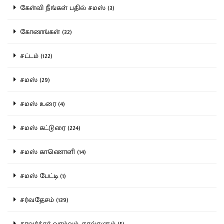
கேள்வி நீங்கள் பதில் சமஸ் (3)
கோணங்கள் (32)
சட்டம் (122)
சமஸ் (29)
சமஸ் உரை (4)
சமஸ் கட்டுரை (224)
சமஸ் காணொளி (14)
சமஸ் பேட்டி (1)
சர்வதேசம் (139)
சாவர்க்கர் வாழ்வும், நூல்களும் (5)