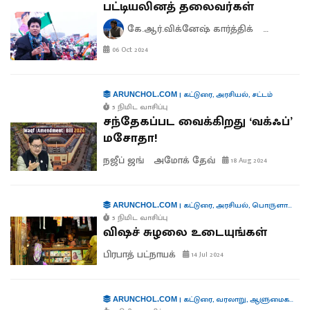
பட்டியலினத் தலைவர்கள்
கே.ஆர்.விக்னேஷ் கார்த்திக்
ஆனந்த் 
06 Oct 2024
|
கட்டுரை
,
அரசியல்
,
சட்டம்
ARUNCHOL.COM
5 நிமிட வாசிப்பு
சந்தேகப்பட வைக்கிறது ‘வக்ஃப்’
மசோதா!
நஜீப் ஜங்
அமோக் தேவ்
18 Aug 2024
|
கட்டுரை
,
அரசியல்
,
பொருளாதாரம்
ARUNCHOL.COM
5 நிமிட வாசிப்பு
விஷச் சுழலை உடையுங்கள்
பிரபாத் பட்நாயக்
14 Jul 2024
|
கட்டுரை
,
வரலாறு
,
ஆளுமைகள்
,
பு
ARUNCHOL.COM