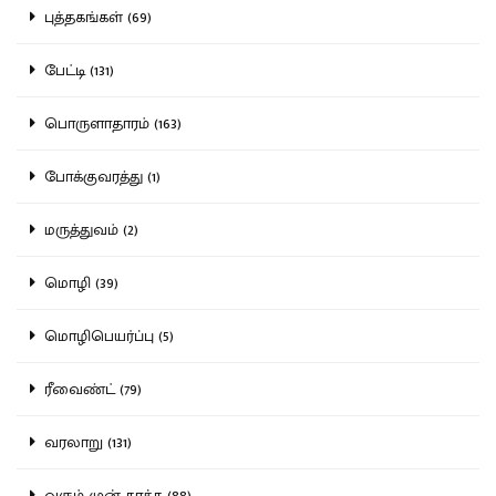
புத்தகங்கள் (69)
பேட்டி (131)
பொருளாதாரம் (163)
போக்குவரத்து (1)
மருத்துவம் (2)
மொழி (39)
மொழிபெயர்ப்பு (5)
ரீவைண்ட் (79)
வரலாறு (131)
வரும் முன் காக்க (88)