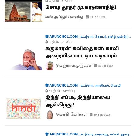
4 நிமிட வாசிப்பு
சோழ தூதர் மு.கருணாநிதி
எஸ்.அப்துல் ஹமீது
03 Jan 2024
|
கட்டுரை
,
தொடர்
,
தமிழ் ஒன்றே போதும்
ARUNCHOL.COM
5 நிமிட வாசிப்பு
சுகுமாரன் கவிதைகள்: காலி
அறையில் மாட்டிய கடிகாரம்
பெருமாள்முருகன்
29 Jul 2023
|
கட்டுரை
,
அரசியல்
,
மொழி
ARUNCHOL.COM
10 நிமிட வாசிப்பு
இந்தி எப்படி இந்தியாவை
ஆள்கிறது?
பெக்கி மோகன்
29 Sep 2022
|
கட்டுரை
,
வரலாறு
,
கல்வி
,
ஆளுமைகள்
ARUNCHOL.COM