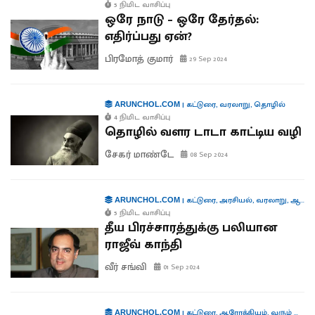
5 நிமிட வாசிப்பு
ஒரே நாடு – ஒரே தேர்தல்:
எதிர்ப்பது ஏன்?
பிரமோத் குமார்
29 Sep 2024
|
கட்டுரை
,
வரலாறு
,
தொழில்
ARUNCHOL.COM
4 நிமிட வாசிப்பு
தொழில் வளர டாடா காட்டிய வழி
சேகர் மாண்டே
08 Sep 2024
|
கட்டுரை
,
அரசியல்
,
வரலாறு
,
ஆளுமைகள்
ARUNCHOL.COM
5 நிமிட வாசிப்பு
தீய பிரச்சாரத்துக்கு பலியான
ராஜீவ் காந்தி
வீர் சங்வி
01 Sep 2024
|
கட்டுரை
,
ஆரோக்கியம்
,
வரும் முன் காக்க
ARUNCHOL.COM