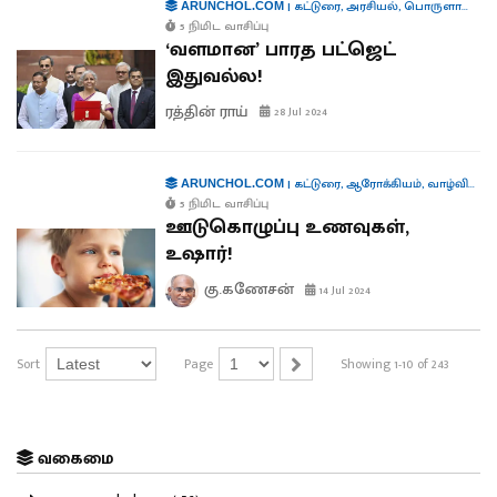
|
கட்டுரை
,
அரசியல்
,
பொருளாதாரம்
ARUNCHOL.COM
5 நிமிட வாசிப்பு
‘வளமான’ பாரத பட்ஜெட்
இதுவல்ல!
ரத்தின் ராய்
28 Jul 2024
|
கட்டுரை
,
ஆரோக்கியம்
,
வாழ்வியல்
,
ARUNCHOL.COM
5 நிமிட வாசிப்பு
ஊடுகொழுப்பு உணவுகள்,
உஷார்!
கு.கணேசன்
14 Jul 2024
Sort
Page
Showing 1-10 of 243
வகைமை