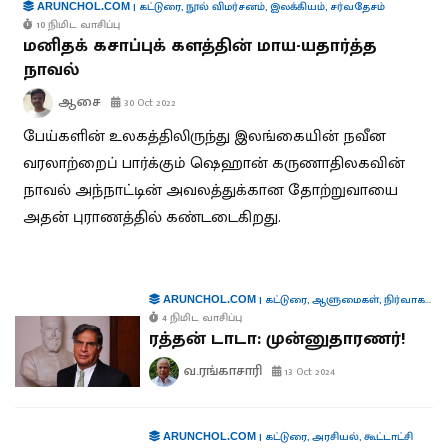
|
கட்டுரை
,
நூல் விமர்சனம்
,
இலக்கியம்
,
சர்வதேசம்
ARUNCHOL.COM
10 நிமிட வாசிப்பு
மனிதக் கசாப்புக் களத்தின் மாய-யதார்த்த
நாவல்
ஆசை
30 Oct 2022
பேய்களின் உலகத்திலிருந்து இலங்கையின் நவீன
வரலாற்றைப் பார்க்கும் ஷெஹான் கருணாதிலகவின்
நாவல் அந்நாட்டின் அவலத்துக்கான தோற்றுவாயை
அதன் புராணத்தில் கண்டடைகிறது.
|
கட்டுரை
,
ஆளுமைகள்
,
நிர்வாகம்
,
த
ARUNCHOL.COM
4 நிமிட வாசிப்பு
ரத்தன் டாடா: முன்னுதாரணர்!
வ.ரங்காசாரி
13 Oct 2024
|
கட்டுரை
,
அரசியல்
,
கூட்டாட்சி
ARUNCHOL.COM