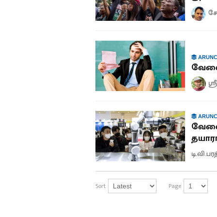
சே
ARUNC
வேலை 
ஸ்
ARUNC
வேலை
தயார
டி.வி.பர
Sort
Page