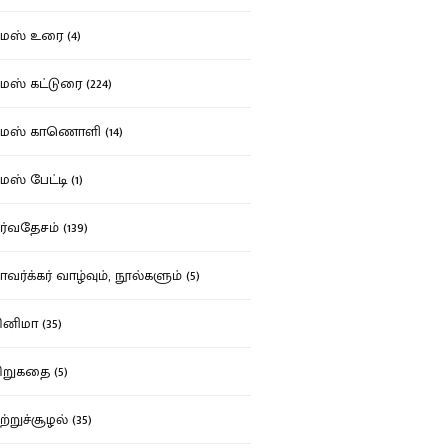
ஸ் உரை (4)
ஸ் கட்டுரை (224)
மஸ் காணொளி (14)
ஸ் பேட்டி (1)
்வதேசம் (139)
வர்க்கர் வாழ்வும், நூல்களும் (5)
னிமா (35)
றுகதை (5)
ற்றுச்சூழல் (35)