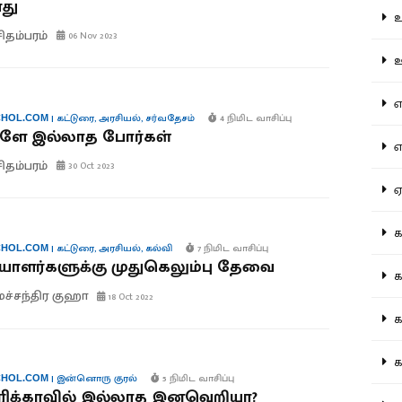
ாது
உற
சிதம்பரம்
06 Nov 2023
ஊட
என
|
கட்டுரை
,
அரசியல்
,
சர்வதேசம்
4 நிமிட வாசிப்பு
HOL.COM
களே இல்லாத போர்கள்
எப
சிதம்பரம்
30 Oct 2023
ஏன
கட
|
கட்டுரை
,
அரசியல்
,
கல்வி
7 நிமிட வாசிப்பு
HOL.COM
யாளர்களுக்கு முதுகெலும்பு தேவை
கட
மச்சந்திர குஹா
18 Oct 2022
கல
கல
|
இன்னொரு குரல்
5 நிமிட வாசிப்பு
HOL.COM
ிக்காவில் இல்லாத இனவெறியா?