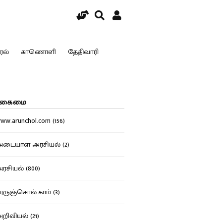
ரல்
காணொளி
தேதிவாரி
கைமை
w.arunchol.com (156)
டையாள அரசியல் (2)
சியல் (800)
ுஞ்சொல்.காம் (3)
ிவியல் (21)