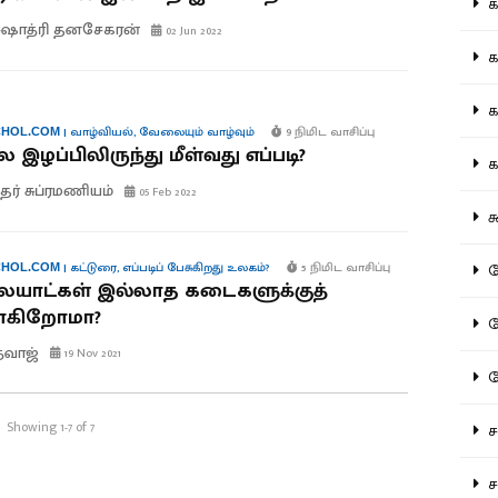
கல
ஷாத்ரி தனசேகரன்
02 Jun 2022
கவ
க
|
வாழ்வியல்
,
வேலையும் வாழ்வும்
9 நிமிட வாசிப்பு
HOL.COM
இழப்பிலிருந்து மீள்வது எப்படி?
கா
ரீதர் சுப்ரமணியம்
05 Feb 2022
கூ
கே
|
கட்டுரை
,
எப்படிப் பேசுகிறது உலகம்?
5 நிமிட வாசிப்பு
HOL.COM
யாட்கள் இல்லாத கடைகளுக்குத்
ாகிறோமா?
கே
த்வாஜ்
19 Nov 2021
க
Showing 1-7 of 7
சட
சம