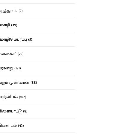
ுத்துவம் (2)
ழி (39)
ழிபெயர்ப்பு (5)
வைண்ட் (79)
லாறு (131)
ும் முன் காக்க (88)
ழ்வியல் (102)
ளையாட்டு (8)
வசாயம் (43)