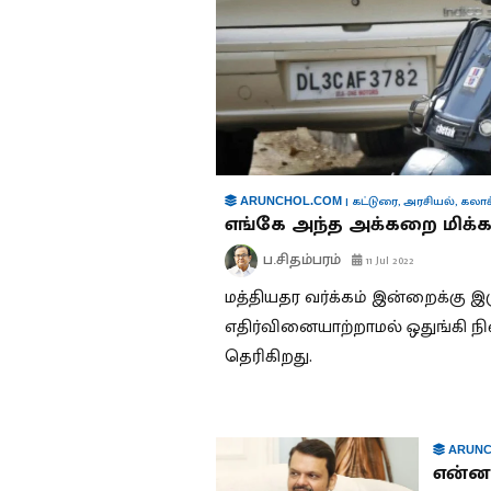
|
கட்டுரை
,
அரசியல்
,
கலாச
ARUNCHOL.COM
எங்கே அந்த அக்கறை மிக்க ந
ப.சிதம்பரம்
11 Jul 2022
மத்தியதர வர்க்கம் இன்றைக்கு இருந
எதிர்வினையாற்றாமல் ஒதுங்கி நி
தெரிகிறது.
ARUNC
என்ன