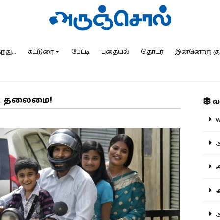
்து...
கட்டுரை
பேட்டி
புதையல்
தொடர்
இன்னொரு கு
லாத தலைமை!
வ
ww
அ
அர
அர
அற