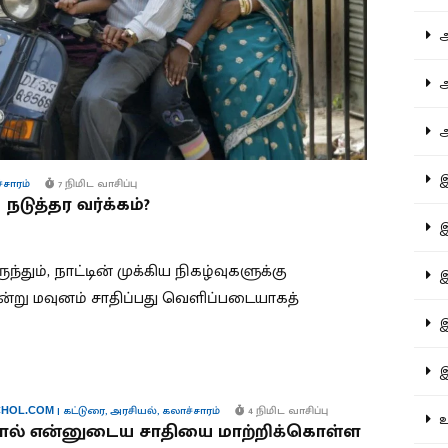
ஆச
ஆர
ஆள
இத
்சாரம்
7 நிமிட வாசிப்பு
டுத்தர வர்க்கம்?
இந
்தும், நாட்டின் முக்கிய நிகழ்வுகளுக்கு
இன
ன்று மவுனம் சாதிப்பது வெளிப்படையாகத்
இர
இல
|
கட்டுரை
,
அரசியல்
,
கலாச்சாரம்
4 நிமிட வாசிப்பு
HOL.COM
உர
ால் என்னுடைய சாதியை மாற்றிக்கொள்ள