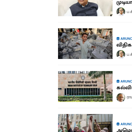
முடிய
ப.
ARUNC
விதி
ப.
ARUNC
கல்வி
ரா
ARUNC
அமெர