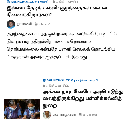
|
கல்வி
4 நிமிட வாசிப்பு
ARUNCHOL.COM
இல்லம் தேடிக் கல்வி: குழந்தைகள் என்ன
நினைக்கிறார்கள்?
நா.மணி
11 Nov 2021
குழந்தைகள் கடந்த ஒன்றரை ஆண்டுகளில், படிப்பில்
நிறைய மறந்திருக்கிறார்கள். எதெல்லாம்
தெரியவில்லை என்பதே பள்ளி செல்லத் தொடங்கிய
பிறகுதான் அவர்களுக்குப் புரிபடுகிறது.
|
கட்டுரை
,
கல்வி
ARUNCHOL.COM
2 நிமிட வாசிப்பு
அக்கறையுடனேயே அடியெடுத்து
வைத்திருக்கிறது பள்ளிக்கல்வித்
துறை
என்.மாதவன்
22 Oct 2021