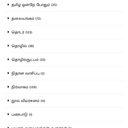
தமிழ் ஒன்றே போதும் (35)
தலையங்கம் (72)
தொடர் (123)
தொழில் (38)
தொழில்நுட்பம் (33)
நிதான வாசிப்பு (2)
நிர்வாகம் (139)
நூல் விமர்சனம் (11)
பண்பாடு (1)