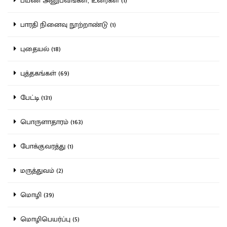
பயண அனுபவங்கள், உரைகள் (1)
பாரதி நினைவு நூற்றாண்டு (1)
புதையல் (18)
புத்தகங்கள் (69)
பேட்டி (131)
பொருளாதாரம் (163)
போக்குவரத்து (1)
மருத்துவம் (2)
மொழி (39)
மொழிபெயர்ப்பு (5)