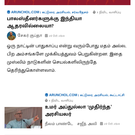
|
கட்டுரை
,
அரசியல்
,
சர்வதேசம்
5 நிமிட வாசிப்பு
ARUNCHOL.COM
பாலஸ்தீனர்களுக்கு இந்தியா
ஆதரவில்லையா?
சேகர் குப்தா
20 Oct 2024
ஒரு நாட்டின் பாதுகாப்பு என்று வரும்போது மதம் அல்ல,
பிற அம்சங்களே முக்கியத்துவம் பெறுகின்றன. இதை
முஸ்லிம் நாடுகளின் செயல்களிலிருந்தே
தெரிந்துகொள்ளலாம்.
|
கட்டுரை
,
அரசியல்
,
கூட்டாட்சி
ARUNCHOL.COM
5 நிமிட வாசிப்பு
உமர் அப்துல்லா ‘முதிர்ந்த’
அரசியலர்
நீலம் பாண்டே
சஜீத் அலி
20 Oct 2024