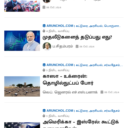
06 Oct 2024
|
கட்டுரை
,
அரசியல்
,
பொருளாதாரம்
ARUNCHOL.COM
4 நிமிட வாசிப்பு
முதலீடுகளைத் தடுப்பது எது?
ப.சிதம்பரம்
06 Oct 2024
|
கட்டுரை
,
அரசியல்
,
சர்வதேசம்
,
தொழி
ARUNCHOL.COM
5 நிமிட வாசிப்பு
காஸா – உக்ரைன்:
தொழில்நுட்பப் போர்
லெப். ஜெனரல் எச்.எஸ்.பனாக்
06 Oct 2024
|
கட்டுரை
,
அரசியல்
,
சர்வதேசம்
ARUNCHOL.COM
5 நிமிட வாசிப்பு
அமெரிக்கா – இஸ்ரேல்: கூட்டுக்