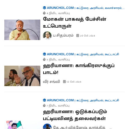
|
கட்டுரை
,
அரசியல்
,
கலாச்சாரம்
,
கூட்
ARUNCHOL.COM
4 நிமிட வாசிப்பு
மோகன் பாகவத் பேச்சின்
உட்பொருள்
ப.சிதம்பரம்
20 Oct 2024
|
கட்டுரை
,
அரசியல்
,
கூட்டாட்சி
ARUNCHOL.COM
5 நிமிட வாசிப்பு
ஹரியாணா: காங்கிரஸுக்குப்
பாடம்!
வீர் சங்வி
13 Oct 2024
|
கட்டுரை
,
அரசியல்
,
கூட்டாட்சி
ARUNCHOL.COM
7 நிமிட வாசிப்பு
ஹரியாணா: ஒடுக்கப்படும்
பட்டியலினத் தலைவர்கள்
கே.ஆர்.விக்னேஷ் கார்த்திக்
ஆனந்த் 