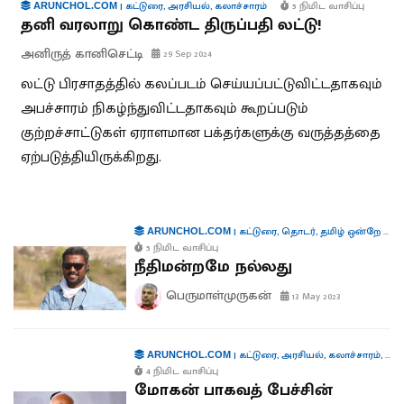
|
கட்டுரை
,
அரசியல்
,
கலாச்சாரம்
5 நிமிட வாசிப்பு
ARUNCHOL.COM
தனி வரலாறு கொண்ட திருப்பதி லட்டு!
அனிருத் கானிசெட்டி
29 Sep 2024
லட்டு பிரசாதத்தில் கலப்படம் செய்யப்பட்டுவிட்டதாகவும்
அபச்சாரம் நிகழ்ந்துவிட்டதாகவும் கூறப்படும்
குற்றச்சாட்டுகள் ஏராளமான பக்தர்களுக்கு வருத்தத்தை
ஏற்படுத்தியிருக்கிறது.
|
கட்டுரை
,
தொடர்
,
தமிழ் ஒன்றே போதும்
ARUNCHOL.COM
5 நிமிட வாசிப்பு
நீதிமன்றமே நல்லது
பெருமாள்முருகன்
13 May 2023
|
கட்டுரை
,
அரசியல்
,
கலாச்சாரம்
,
கூட்
ARUNCHOL.COM
4 நிமிட வாசிப்பு
மோகன் பாகவத் பேச்சின்