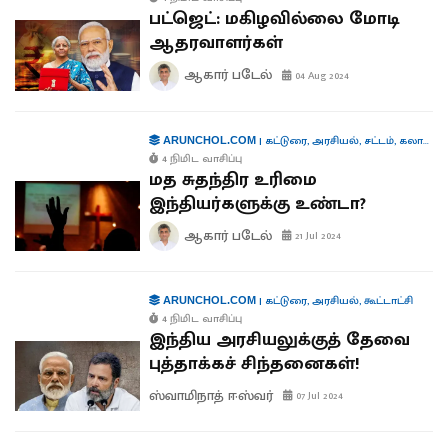
பட்ஜெட்: மகிழவில்லை மோடி
ஆதரவாளர்கள்
ஆகார் படேல்
04 Aug 2024
|
கட்டுரை
,
அரசியல்
,
சட்டம்
,
கலாச்சாரம்
ARUNCHOL.COM
4 நிமிட வாசிப்பு
மத சுதந்திர உரிமை
இந்தியர்களுக்கு உண்டா?
ஆகார் படேல்
21 Jul 2024
|
கட்டுரை
,
அரசியல்
,
கூட்டாட்சி
ARUNCHOL.COM
4 நிமிட வாசிப்பு
இந்திய அரசியலுக்குத் தேவை
புத்தாக்கச் சிந்தனைகள்!
ஸ்வாமிநாத் ஈஸ்வர்
07 Jul 2024