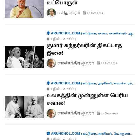
உட்பொருள்
ப.சிதம்பரம்
20 Oct 2024
|
கட்டுரை
,
கலை
,
கலாச்சாரம்
,
ஆளுமைகள்
ARUNCHOL.COM
5 நிமிட வாசிப்பு
குமார் கந்தர்வரின் திகட்டாத
இசை!
ராமச்சந்திர குஹா
20 Oct 2024
|
கட்டுரை
,
அரசியல்
,
கலாச்சாரம்
,
வர
ARUNCHOL.COM
5 நிமிட வாசிப்பு
உலகத்தின் முன்னுள்ள பெரிய
சவால்!
ராமச்சந்திர குஹா
22 Sep 2024
|
கட்டுரை
,
அரசியல்
,
பொருளாதாரம்
ARUNCHOL.COM
4 நிமிட வாசிப்பு