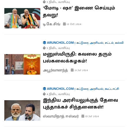
5 நிமிட வாசிப்பு
‘மோடி - ஷா’ இணை செய்யும்
தவறு!
டி.கே.சிங்
13 Oct 2024
|
கட்டுரை
,
அரசியல்
,
சட்டம்
,
கல்வி
ARUNCHOL.COM
5 நிமிட வாசிப்பு
மனுஸ்மிருதி: கவலை தரும்
பல்கலைக்கழகம்!
அபூர்வானந்த்
21 Jul 2024
|
கட்டுரை
,
அரசியல்
,
கூட்டாட்சி
ARUNCHOL.COM
4 நிமிட வாசிப்பு
இந்திய அரசியலுக்குத் தேவை
புத்தாக்கச் சிந்தனைகள்!
ஸ்வாமிநாத் ஈஸ்வர்
07 Jul 2024