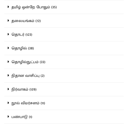
தமிழ் ஒன்றே போதும் (35)
தலையங்கம் (72)
தொடர் (123)
தொழில் (38)
தொழில்நுட்பம் (33)
நிதான வாசிப்பு (2)
நிர்வாகம் (139)
நூல் விமர்சனம் (11)
பண்பாடு (1)