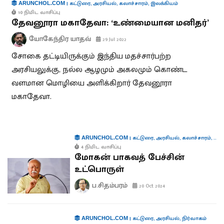
|
கட்டுரை
,
அரசியல்
,
கலாச்சாரம்
,
இலக்கியம்
ARUNCHOL.COM
10 நிமிட வாசிப்பு
தேவனூரா மகாதேவா: ‘உண்மையான மனிதர்’
யோகேந்திர யாதவ்
29 Jul 2022
சோகை தட்டியிருக்கும் இந்திய மதச்சார்பற்ற
அரசியலுக்கு, நல்ல ஆழமும் அகலமும் கொண்ட
வளமான மொழியை அளிக்கிறார் தேவனூரா
மகாதேவா.
|
கட்டுரை
,
அரசியல்
,
கலாச்சாரம்
,
கூட்
ARUNCHOL.COM
4 நிமிட வாசிப்பு
மோகன் பாகவத் பேச்சின்
உட்பொருள்
ப.சிதம்பரம்
20 Oct 2024
|
கட்டுரை
,
அரசியல்
,
நிர்வாகம்
ARUNCHOL.COM