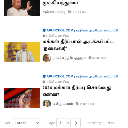
முக்கியத்துவம்
சஞ்சய் பாரு
16 Jun 2024
|
கட்டுரை
,
அரசியல்
,
கூட்டாட்சி
ARUNCHOL.COM
5 நிமிட வாசிப்பு
மக்கள் தீர்ப்பால் அடக்கப்பட்ட
‘தலைவர்’
ராமச்சந்திர குஹா
16 Jun 2024
|
கட்டுரை
,
அரசியல்
,
கூட்டாட்சி
ARUNCHOL.COM
4 நிமிட வாசிப்பு
2024 மக்கள் தீர்ப்பு சொல்வது
என்ன?
ப.சிதம்பரம்
09 Jun 2024
Sort
Page
Showing 1-10 of 79