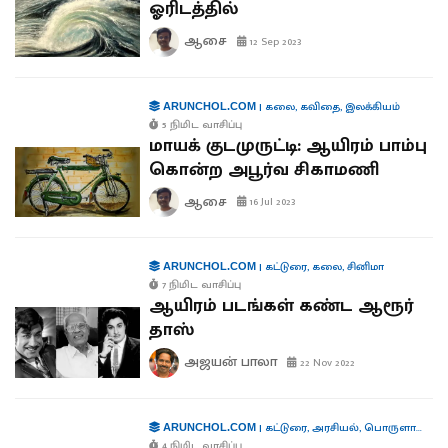
ஓரிடத்தில்
ஆசை
12 Sep 2023
|
கலை
,
கவிதை
,
இலக்கியம்
ARUNCHOL.COM
5 நிமிட வாசிப்பு
மாயக் குடமுருட்டி: ஆயிரம் பாம்பு
கொன்ற அபூர்வ சிகாமணி
ஆசை
16 Jul 2023
|
கட்டுரை
,
கலை
,
சினிமா
ARUNCHOL.COM
7 நிமிட வாசிப்பு
ஆயிரம் படங்கள் கண்ட ஆரூர்
தாஸ்
அஜயன் பாலா
22 Nov 2022
|
கட்டுரை
,
அரசியல்
,
பொருளாதாரம்
ARUNCHOL.COM
4 நிமிட வாசிப்பு