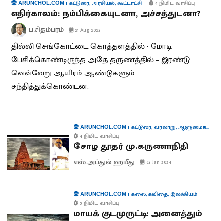
|
கட்டுரை
,
அரசியல்
,
கூட்டாட்சி
4 நிமிட வாசிப்பு
ARUNCHOL.COM
எதிர்காலம்: நம்பிக்கையுடனா, அச்சத்துடனா?
ப.சிதம்பரம்
21 Aug 2023
தில்லி செங்கோட்டை கொத்தளத்தில் - மோடி
பேசிக்கொண்டிருந்த அதே தருணத்தில் – இரண்டு
வெவ்வேறு ஆயிரம் ஆண்டுகளும்
சந்தித்துக்கொண்டன.
|
கட்டுரை
,
வரலாறு
,
ஆளுமைகள்
,
பு
ARUNCHOL.COM
4 நிமிட வாசிப்பு
சோழ தூதர் மு.கருணாநிதி
எஸ்.அப்துல் ஹமீது
03 Jan 2024
|
கலை
,
கவிதை
,
இலக்கியம்
ARUNCHOL.COM
5 நிமிட வாசிப்பு
மாயக் குடமுருட்டி: அனைத்தும்