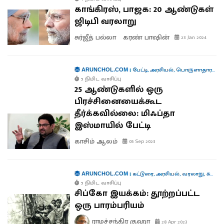
காங்கிரஸ், பாஜக: 20 ஆண்டுகள்
ஜிடிபி வரலாறு
சுர்ஜீத் பல்லா
கரண் பாஷின்
23 Jan 2024
|
பேட்டி
,
அரசியல்
,
பொருளாதாரம்
,
ச
ARUNCHOL.COM
5 நிமிட வாசிப்பு
25 ஆண்டுகளில் ஒரு
பிரச்சினையைக்கூட
தீர்க்கவில்லை: மிஃப்தா
இஸ்மாயில் பேட்டி
காசிம் ஆலம்
05 Sep 2023
|
கட்டுரை
,
அரசியல்
,
வரலாறு
,
சுற்றுச்சூழல்
ARUNCHOL.COM
5 நிமிட வாசிப்பு
சிப்கோ இயக்கம்: தூற்றப்பட்ட
ஒரு பாரம்பரியம்
ராமச்சந்திர குஹா
28 Apr 2023