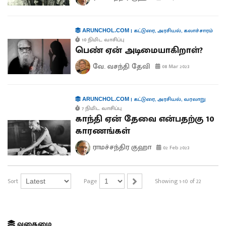
|
கட்டுரை
,
அரசியல்
,
கலாச்சாரம்
ARUNCHOL.COM
10 நிமிட வாசிப்பு
பெண் ஏன் அடிமையாகிறாள்?
வே. வசந்தி தேவி
08 Mar 2023
|
கட்டுரை
,
அரசியல்
,
வரலாறு
ARUNCHOL.COM
7 நிமிட வாசிப்பு
காந்தி ஏன் தேவை என்பதற்கு 10
காரணங்கள்
ராமச்சந்திர குஹா
02 Feb 2023
Sort
Page
Showing 1-10 of 22
வகைமை