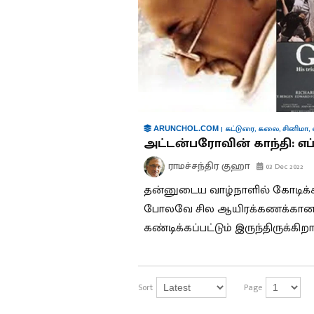
|
கட்டுரை
,
கலை
,
சினிமா
,
ARUNCHOL.COM
அட்டன்பரோவின் காந்தி: எப்ப
ராமச்சந்திர குஹா
03 Dec 2022
தன்னுடைய வாழ்நாளில் கோடிக்க
போலவே சில ஆயிரக்கணக்கானவர்கள
கண்டிக்கப்பட்டும் இருந்திருக்கிறார
Sort
Page