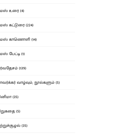
ஸ் உரை (4)
ஸ் கட்டுரை (224)
மஸ் காணொளி (14)
ஸ் பேட்டி (1)
்வதேசம் (139)
வர்க்கர் வாழ்வும், நூல்களும் (5)
னிமா (35)
றுகதை (5)
ற்றுச்சூழல் (35)