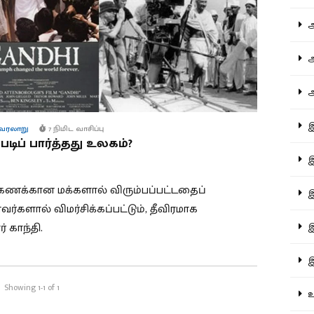
ஆச
ஆர
ஆள
இத
வரலாறு
7 நிமிட வாசிப்பு
டிப் பார்த்தது உலகம்?
இந
ணக்கான மக்களால் விரும்பப்பட்டதைப்
இன
ால் விமர்சிக்கப்பட்டும், தீவிரமாக
இர
் காந்தி.
இல
Showing 1-1 of 1
உர