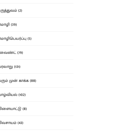
ுத்துவம் (2)
ழி (39)
ழிபெயர்ப்பு (5)
வைண்ட் (79)
லாறு (131)
ும் முன் காக்க (88)
ழ்வியல் (102)
ளையாட்டு (8)
வசாயம் (43)