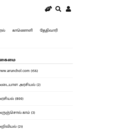
ரல்
காணொளி
தேதிவாரி
கைமை
w.arunchol.com (156)
டையாள அரசியல் (2)
சியல் (800)
ுஞ்சொல்.காம் (3)
ிவியல் (21)