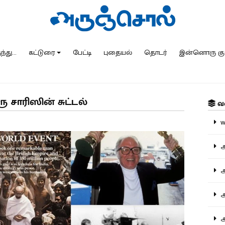
்து...
கட்டுரை
பேட்டி
புதையல்
தொடர்
இன்னொரு கு
ூ சாரிஸின் சுட்டல்
வ
ww
அ
அர
அர
அற