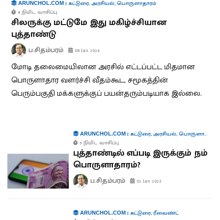
|
கட்டுரை
,
அரசியல்
,
பொருளாதாரம்
ARUNCHOL.COM
4 நிமிட வாசிப்பு
சிலருக்கு மட்டுமே இது மகிழ்ச்சியான
புத்தாண்டு
ப.சிதம்பரம்
08 Jan 2024
மோடி தலைமையிலான அரசில் எட்டப்பட்ட மிதமான
பொருளாதார வளர்ச்சி வீதம்கூட, சமூகத்தின்
பெரும்பகுதி மக்களுக்குப் பயன்தரும்படியாக இல்லை.
|
கட்டுரை
,
அரசியல்
,
பொருளாதாரம்
ARUNCHOL.COM
5 நிமிட வாசிப்பு
புத்தாண்டில் எப்படி இருக்கும் நம்
பொருளாதாரம்?
ப.சிதம்பரம்
02 Jan 2023
|
கட்டுரை
,
ரீவைண்ட்
ARUNCHOL.COM