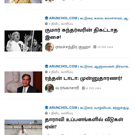
|
கட்டுரை
,
கலை
,
கலாச்சாரம்
,
ஆளுமைகள்
ARUNCHOL.COM
5 நிமிட வாசிப்பு
குமார் கந்தர்வரின் திகட்டாத
இசை!
ராமச்சந்திர குஹா
20 Oct 2024
|
கட்டுரை
,
ஆளுமைகள்
,
நிர்வாகம்
,
த
ARUNCHOL.COM
4 நிமிட வாசிப்பு
ரத்தன் டாடா: முன்னுதாரணர்!
வ.ரங்காசாரி
13 Oct 2024
|
கட்டுரை
,
வாழ்வியல்
,
சுற்றுச்சூழல்
,
ந
ARUNCHOL.COM
2 நிமிட வாசிப்பு
தாராவி உப்பளங்களில் வீடுகள்
ஏன்?