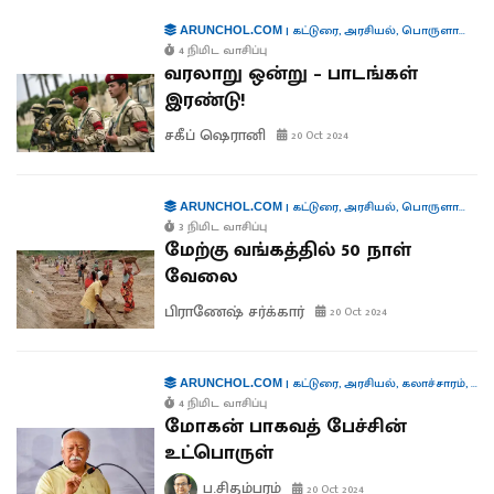
|
கட்டுரை
,
அரசியல்
,
பொருளாதாரம்
ARUNCHOL.COM
4 நிமிட வாசிப்பு
வரலாறு ஒன்று – பாடங்கள்
இரண்டு!
சகீப் ஷெரானி
20 Oct 2024
|
கட்டுரை
,
அரசியல்
,
பொருளாதாரம்
ARUNCHOL.COM
3 நிமிட வாசிப்பு
மேற்கு வங்கத்தில் 50 நாள்
வேலை
பிராணேஷ் சர்க்கார்
20 Oct 2024
|
கட்டுரை
,
அரசியல்
,
கலாச்சாரம்
,
கூட்
ARUNCHOL.COM
4 நிமிட வாசிப்பு
மோகன் பாகவத் பேச்சின்
உட்பொருள்
ப.சிதம்பரம்
20 Oct 2024