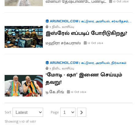
வினயா தேஷ்பாண்டே பண்டிட்
13 Oct 2024
|
கட்டுரை
,
அரசியல்
,
சர்வதேசம்
,
தொழி
ARUNCHOL.COM
5 நிமிட வாசிப்பு
இஸ்ரேல் எப்படிப் போரிடுகிறது?
மஹிரா சர்ஃபராஸ்
13 Oct 2024
|
கட்டுரை
,
அரசியல்
,
நிர்வாகம்
ARUNCHOL.COM
5 நிமிட வாசிப்பு
‘மோடி - ஷா’ இணை செய்யும்
தவறு!
டி.கே.சிங்
13 Oct 2024
Sort
Page
Showing 1-10 of 1497