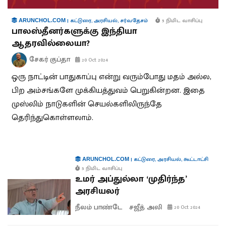
|
கட்டுரை
,
அரசியல்
,
சர்வதேசம்
5 நிமிட வாசிப்பு
ARUNCHOL.COM
பாலஸ்தீனர்களுக்கு இந்தியா
ஆதரவில்லையா?
சேகர் குப்தா
20 Oct 2024
ஒரு நாட்டின் பாதுகாப்பு என்று வரும்போது மதம் அல்ல,
பிற அம்சங்களே முக்கியத்துவம் பெறுகின்றன. இதை
முஸ்லிம் நாடுகளின் செயல்களிலிருந்தே
தெரிந்துகொள்ளலாம்.
|
கட்டுரை
,
அரசியல்
,
கூட்டாட்சி
ARUNCHOL.COM
5 நிமிட வாசிப்பு
உமர் அப்துல்லா ‘முதிர்ந்த’
அரசியலர்
நீலம் பாண்டே
சஜீத் அலி
20 Oct 2024