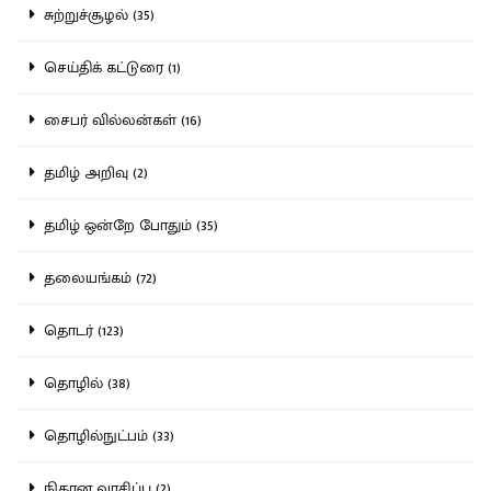
சுற்றுச்சூழல் (35)
செய்திக் கட்டுரை (1)
சைபர் வில்லன்கள் (16)
தமிழ் அறிவு (2)
தமிழ் ஒன்றே போதும் (35)
தலையங்கம் (72)
தொடர் (123)
தொழில் (38)
தொழில்நுட்பம் (33)
நிதான வாசிப்பு (2)