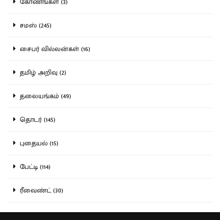
கோணங்கள் (3)
சமஸ் (245)
சைபர் வில்லன்கள் (16)
தமிழ் அறிவு (2)
தலையங்கம் (49)
தொடர் (145)
புதையல் (15)
பேட்டி (114)
ரீவைண்ட் (30)