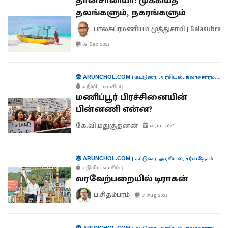
தான்சானியா: முக்கியத்
தலங்களும், நகரங்களும்
பாலசுப்ரமணியம் முத்துசாமி | Balasubra
03 Sep 2023
|
கட்டுரை
,
அரசியல்
,
கலாச்சாரம்
,
வர
ARUNCHOL.COM
4 நிமிட வாசிப்பு
மணிப்பூர் பிரச்சினையின்
பின்னணி என்ன?
கே.வி.மதுசூதனன்
14 Jun 2023
|
கட்டுரை
,
அரசியல்
,
சர்வதேசம்
ARUNCHOL.COM
7 நிமிட வாசிப்பு
வரவேற்பறையில் டிராகன்
ப.சிதம்பரம்
01 Aug 2022
ARUNCHOL.COM