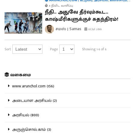
|
கட்டுரை
,
அரசியல்
,
கலாச்சாரம்
,
சமஸ
4 நிமிட வாசிப்பு
நீதி.. அதுவே தீர்வும்கூட..
காஷ்மீரிகளுக்குச் சுதந்திரம்!
சமஸ் | Samas
10 Jul 2016
Sort
Page
Showing 1-6 of 6
வகைமை
www.arunchol.com (156)
அடையாள அரசியல் (2)
அரசியல் (800)
அருஞ்சொல்.காம் (3)