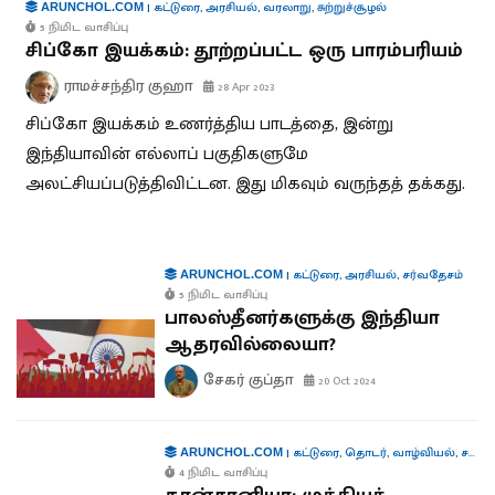
|
கட்டுரை
,
அரசியல்
,
வரலாறு
,
சுற்றுச்சூழல்
ARUNCHOL.COM
5 நிமிட வாசிப்பு
சிப்கோ இயக்கம்: தூற்றப்பட்ட ஒரு பாரம்பரியம்
ராமச்சந்திர குஹா
28 Apr 2023
சிப்கோ இயக்கம் உணர்த்திய பாடத்தை, இன்று
இந்தியாவின் எல்லாப் பகுதிகளுமே
அலட்சியப்படுத்திவிட்டன. இது மிகவும் வருந்தத் தக்கது.
|
கட்டுரை
,
அரசியல்
,
சர்வதேசம்
ARUNCHOL.COM
5 நிமிட வாசிப்பு
பாலஸ்தீனர்களுக்கு இந்தியா
ஆதரவில்லையா?
சேகர் குப்தா
20 Oct 2024
|
கட்டுரை
,
தொடர்
,
வாழ்வியல்
,
சர்வதேசம்
ARUNCHOL.COM
4 நிமிட வாசிப்பு