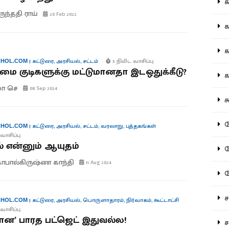
கல
ுந்ததி ராய்
20 Feb 2022
கவ
க
|
கட்டுரை
,
அரசியல்
,
சட்டம்
5 நிமிட வாசிப்பு
HOL.COM
ிமை குடிகளுக்கு மட்டுமானதா இடஒதுக்கீடு?
கா
ுமா செ
08 Sep 2024
கூ
கே
|
கட்டுரை
,
அரசியல்
,
சட்டம்
,
வரலாறு
,
புத்தகங்கள்
HOL.COM
வாசிப்பு
 என்னும் ஆயுதம்
கே
பால்கிருஷ்ண காந்தி
11 Aug 2024
க
சட
|
கட்டுரை
,
அரசியல்
,
பொருளாதாரம்
,
நிர்வாகம்
,
கூட்டாட்சி
HOL.COM
வாசிப்பு
ன’ பாரத பட்ஜெட் இதுவல்ல!
சம