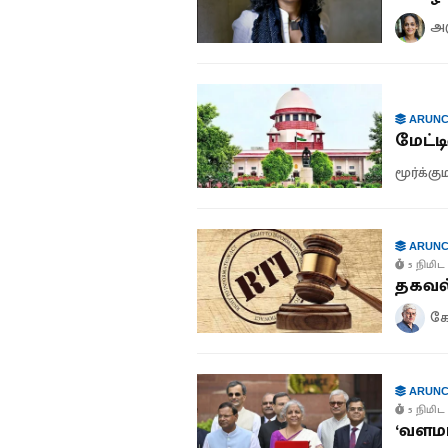
அர
ARUNC
மேட்ட
மூர்க்க
ARUNC
5 நிமிட 
தகவல்
கோ
ARUNC
5 நிமிட 
‘வளமா