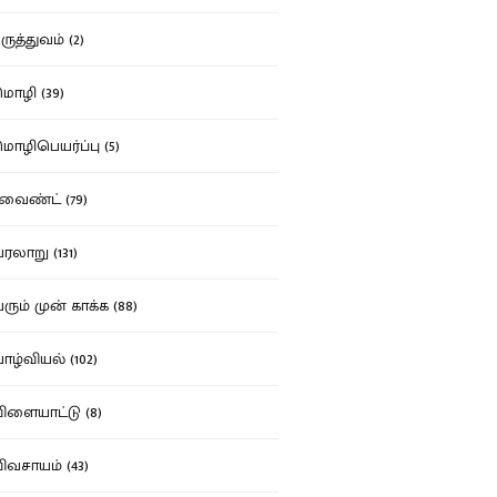
ுத்துவம் (2)
ழி (39)
ழிபெயர்ப்பு (5)
வைண்ட் (79)
லாறு (131)
ும் முன் காக்க (88)
ழ்வியல் (102)
ளையாட்டு (8)
வசாயம் (43)