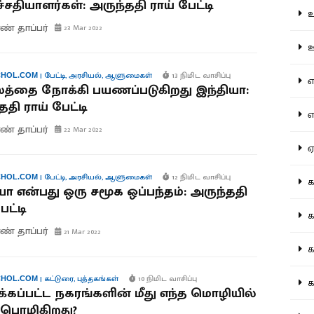
ச்சதியாளர்கள்: அருந்ததி ராய் பேட்டி
உற
ண் தாப்பர்
23 Mar 2022
ஊட
|
பேட்டி
,
அரசியல்
,
ஆளுமைகள்
13 நிமிட வாசிப்பு
HOL.COM
என
த்தை நோக்கி பயணப்படுகிறது இந்தியா:
தி ராய் பேட்டி
எப
ண் தாப்பர்
22 Mar 2022
ஏன
|
பேட்டி
,
அரசியல்
,
ஆளுமைகள்
12 நிமிட வாசிப்பு
HOL.COM
கட
யா என்பது ஒரு சமூக ஒப்பந்தம்: அருந்ததி
ேட்டி
கட
ண் தாப்பர்
21 Mar 2022
கல
|
கட்டுரை
,
புத்தகங்கள்
10 நிமிட வாசிப்பு
HOL.COM
கல
கப்பட்ட நகரங்களின் மீது எந்த மொழியில்
பொழிகிறது?