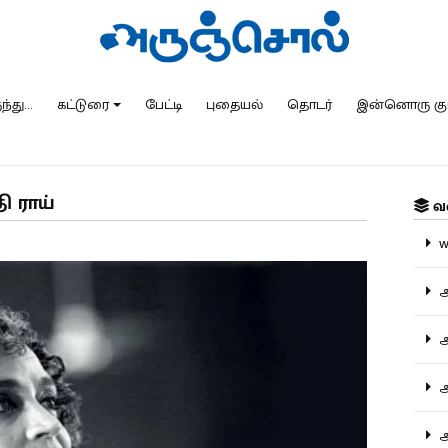
்து...
கட்டுரை
பேட்டி
புதையல்
தொடர்
இன்னொரு கு
ி ராய்
வ
ww
அ
அர
அர
அற