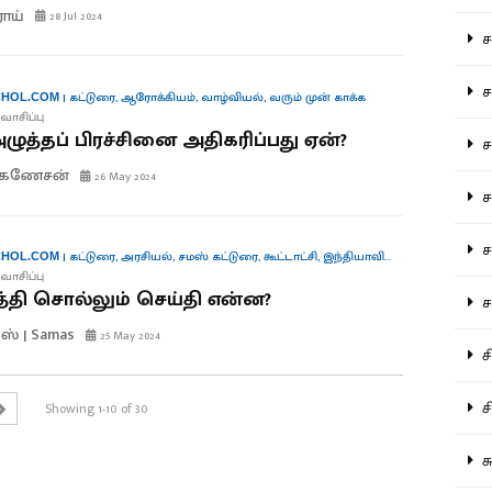
ராய்
28 Jul 2024
சம
சம
|
கட்டுரை
,
ஆரோக்கியம்
,
வாழ்வியல்
,
வரும் முன் காக்க
HOL.COM
வாசிப்பு
ுத்தப் பிரச்சினை அதிகரிப்பது ஏன்?
ச
.கணேசன்
26 May 2024
சம
சர
|
கட்டுரை
,
அரசியல்
,
சமஸ் கட்டுரை
,
கூட்டாட்சி
,
இந்தியாவின் குரல்கள்
HOL.COM
வாசிப்பு
தி சொல்லும் செய்தி என்ன?
சா
ஸ் | Samas
25 May 2024
சி
சி
Showing 1-10 of 30
சு