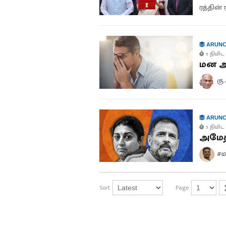
ரத்தின் 
ARUNC
5 நிமிட 
மன அழ
கு
ARUNC
5 நிமிட 
அமேத்
சம
Sort
Page