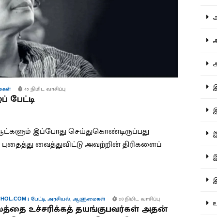
ஆச
ஆர
ஆள
இத
கள்
45 நிமிட வாசிப்பு
ப் பேட்டி
இந
ட்களும் இப்போது செய்துகொண்டிருப்பது
இன
ுதைத்து வைத்துவிட்டு அவற்றின் திரிகளைப்
இர
இல
|
பேட்டி
,
அரசியல்
,
ஆளுமைகள்
20 நிமிட வாசிப்பு
HOL.COM
உர
த்தை உச்சரிக்கத் தயங்குபவர்கள் அதன்