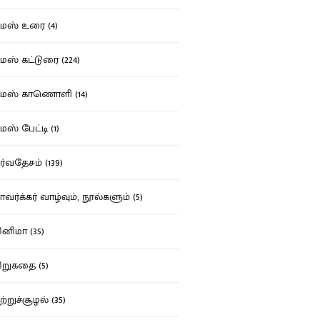
ஸ் உரை (4)
ஸ் கட்டுரை (224)
மஸ் காணொளி (14)
ஸ் பேட்டி (1)
்வதேசம் (139)
வர்க்கர் வாழ்வும், நூல்களும் (5)
னிமா (35)
றுகதை (5)
ற்றுச்சூழல் (35)