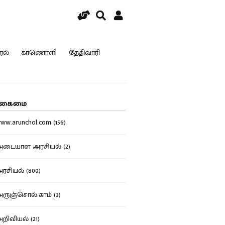
ரல்
காணொளி
தேதிவாரி
கைமை
w.arunchol.com (156)
டையாள அரசியல் (2)
சியல் (800)
ுஞ்சொல்.காம் (3)
ிவியல் (21)