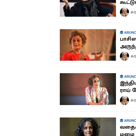
கூட்டு
கர
ARUNC
பாசிஸ
அருந்த
கர
ARUNC
இந்தி
ராய் ப
கர
ARUNC
வதைக்
மழை 