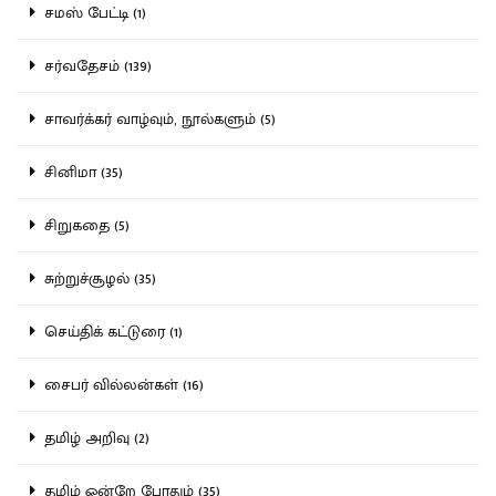
சமஸ் பேட்டி (1)
சர்வதேசம் (139)
சாவர்க்கர் வாழ்வும், நூல்களும் (5)
சினிமா (35)
சிறுகதை (5)
சுற்றுச்சூழல் (35)
செய்திக் கட்டுரை (1)
சைபர் வில்லன்கள் (16)
தமிழ் அறிவு (2)
தமிழ் ஒன்றே போதும் (35)