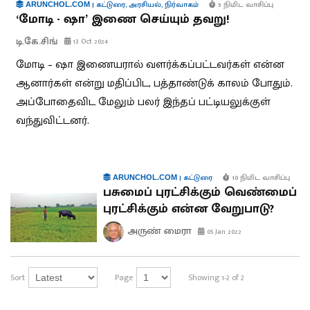
|
கட்டுரை
,
அரசியல்
,
நிர்வாகம்
5 நிமிட வாசிப்பு
ARUNCHOL.COM
‘மோடி - ஷா’ இணை செய்யும் தவறு!
டி.கே.சிங்
13 Oct 2024
மோடி – ஷா இணையரால் வளர்க்கப்பட்டவர்கள் என்ன
ஆனார்கள் என்று மதிப்பிட, பத்தாண்டுக் காலம் போதும்.
அப்போதைவிட மேலும் பலர் இந்தப் பட்டியலுக்குள்
வந்துவிட்டனர்.
|
கட்டுரை
10 நிமிட வாசிப்பு
ARUNCHOL.COM
பசுமைப் புரட்சிக்கும் வெண்மைப்
புரட்சிக்கும் என்ன வேறுபாடு?
அருண் மைரா
05 Jan 2022
Sort
Page
Showing 1-2 of 2