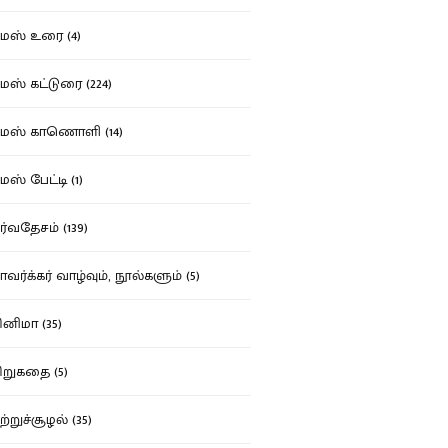
ஸ் உரை (4)
ஸ் கட்டுரை (224)
மஸ் காணொளி (14)
ஸ் பேட்டி (1)
்வதேசம் (139)
வர்க்கர் வாழ்வும், நூல்களும் (5)
னிமா (35)
றுகதை (5)
ற்றுச்சூழல் (35)