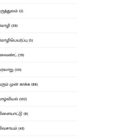
ுத்துவம் (2)
ழி (39)
ழிபெயர்ப்பு (5)
வைண்ட் (79)
லாறு (131)
ும் முன் காக்க (88)
ழ்வியல் (102)
ளையாட்டு (8)
வசாயம் (43)