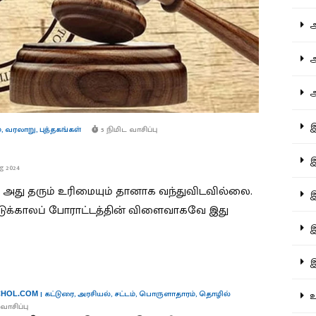
ஆச
ஆர
ஆள
இத
்
,
வரலாறு
,
புத்தகங்கள்
5 நிமிட வாசிப்பு
இந
g 2024
் அது தரும் உரிமையும் தானாக வந்துவிடவில்லை.
இன
்டுக்காலப் போராட்டத்தின் விளைவாகவே இது
இர
இல
|
கட்டுரை
,
அரசியல்
,
சட்டம்
,
பொருளாதாரம்
,
தொழில்
உர
HOL.COM
வாசிப்பு