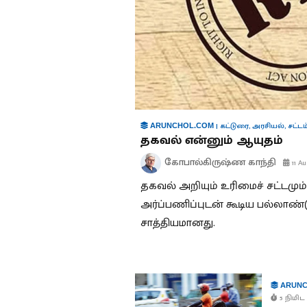
|
கட்டுரை
,
அரசியல்
,
சட்டம
ARUNCHOL.COM
தகவல் என்னும் ஆயுதம்
கோபால்கிருஷ்ண காந்தி
11 Au
தகவல் அறியும் உரிமைச் சட்டமும
அர்ப்பணிப்புடன் கூடிய பல்லாண
சாத்தியமானது.
ARUNC
5 நிமிட 