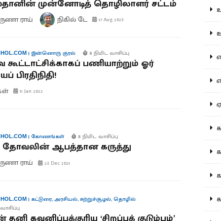
தானின் முன்னோடித் தொழிலாளர் சட்டம்
உற
ுணா ராய்
நிகில் டே
17 Aug 2023
ஊட
|
இன்னொரு குரல்
8 நிமிட வாசிப்பு
HOL.COM
என
கூட்டாட்சிக்காகப் பணியாற்றும் ஓர்
ப் பிரதிநிதி!
எப
கள்
11 Jan 2022
ஏன
கட
|
கோணங்கள்
8 நிமிட வாசிப்பு
HOL.COM
் தோவலின் ஆபத்தான கருத்து
கட
ுணா ராய்
23 Dec 2021
கல
கல
|
கட்டுரை
,
அரசியல்
,
சுற்றுச்சூழல்
,
தொழில்
HOL.COM
வாசிப்பு
 தனி கவனிப்புக்குரிய ‘சிறப்புக் குடும்பம்’