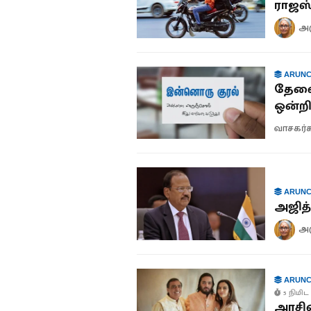
ராஜஸ்
அர
ARUNC
தேவை 
ஒன்றிய
வாசகர்
ARUNC
அஜித
அர
ARUNC
5 நிமிட 
அரசின்