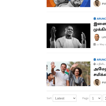
சம
ARUNC
இளைய
முக்க
பா
22 May 2
ARUNC
4 நிமிட 
அமேத்
சமிக
சம
Sort
Page