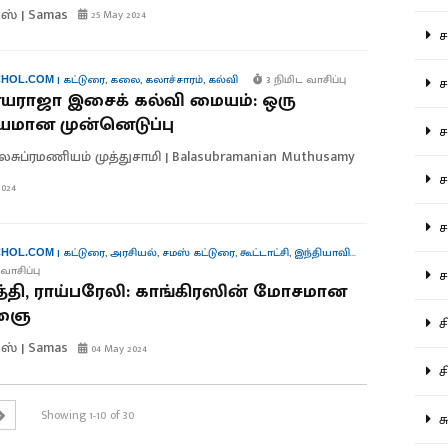
ஸ் | Samas
25 May 2024
சம
|
கட்டுரை
,
கலை
,
கலாச்சாரம்
,
கல்வி
3 நிமிட வாசிப்பு
சம
HOL.COM
ராஜா இசைக் கல்வி மையம்: ஒரு
ியமான முன்னெடுப்பு
ச
லசுப்ரமணியம் முத்துசாமி | Balasubramanian Muthusamy
சம
024
சர
|
கட்டுரை
,
அரசியல்
,
சமஸ் கட்டுரை
,
கூட்டாட்சி
,
இந்தியாவின் குரல்கள்
HOL.COM
வாசிப்பு
சா
தி, ராய்பரேலி: காங்கிரஸின் மோசமான
்ஞை
சி
ஸ் | Samas
04 May 2024
சி
Showing 1-10 of 30
சு