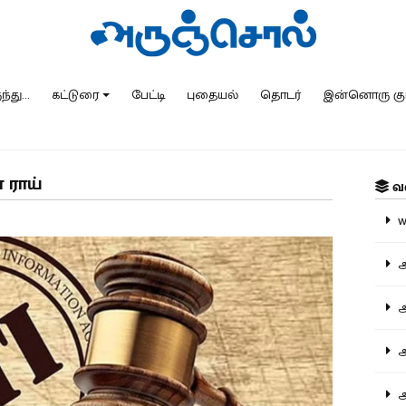
்து...
கட்டுரை
பேட்டி
புதையல்
தொடர்
இன்னொரு கு
 ராய்
வ
ww
அ
அர
அர
அற