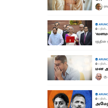
ரா
ARUNC
5 நிமிட 
‘வளமா
ரத்தின் 
ARUNC
5 நிமிட 
மன அழ
கு
ARUNC
5 நிமிட 
அமேத்