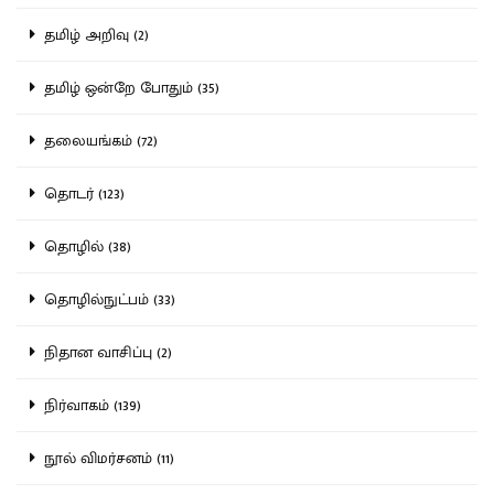
தமிழ் அறிவு (2)
தமிழ் ஒன்றே போதும் (35)
தலையங்கம் (72)
தொடர் (123)
தொழில் (38)
தொழில்நுட்பம் (33)
நிதான வாசிப்பு (2)
நிர்வாகம் (139)
நூல் விமர்சனம் (11)