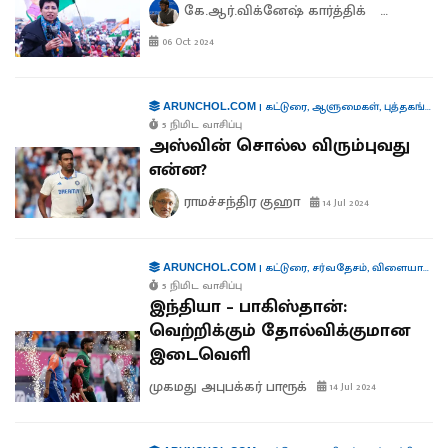
கே.ஆர்.விக்னேஷ் கார்த்திக்
ஆனந்த் 
06 Oct 2024
|
கட்டுரை
,
ஆளுமைகள்
,
புத்தகங்கள்
,
ARUNCHOL.COM
5 நிமிட வாசிப்பு
அஸ்வின் சொல்ல விரும்புவது
என்ன?
ராமச்சந்திர குஹா
14 Jul 2024
|
கட்டுரை
,
சர்வதேசம்
,
விளையாட்டு
ARUNCHOL.COM
5 நிமிட வாசிப்பு
இந்தியா – பாகிஸ்தான்:
வெற்றிக்கும் தோல்விக்குமான
இடைவெளி
முகமது அபுபக்கர் பாரூக்
14 Jul 2024