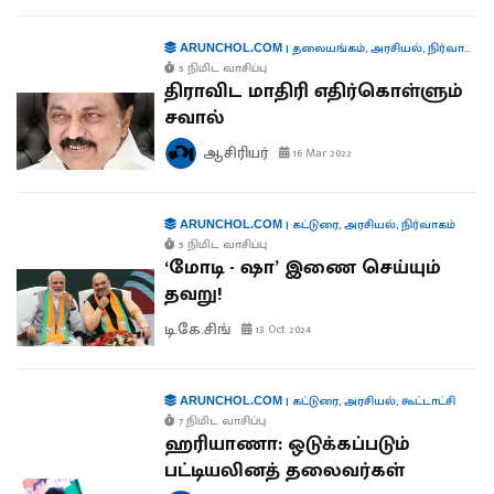
|
தலையங்கம்
,
அரசியல்
,
நிர்வாகம்
ARUNCHOL.COM
5 நிமிட வாசிப்பு
திராவிட மாதிரி எதிர்கொள்ளும்
சவால்
ஆசிரியர்
16 Mar 2022
|
கட்டுரை
,
அரசியல்
,
நிர்வாகம்
ARUNCHOL.COM
5 நிமிட வாசிப்பு
‘மோடி - ஷா’ இணை செய்யும்
தவறு!
டி.கே.சிங்
13 Oct 2024
|
கட்டுரை
,
அரசியல்
,
கூட்டாட்சி
ARUNCHOL.COM
7 நிமிட வாசிப்பு
ஹரியாணா: ஒடுக்கப்படும்
பட்டியலினத் தலைவர்கள்