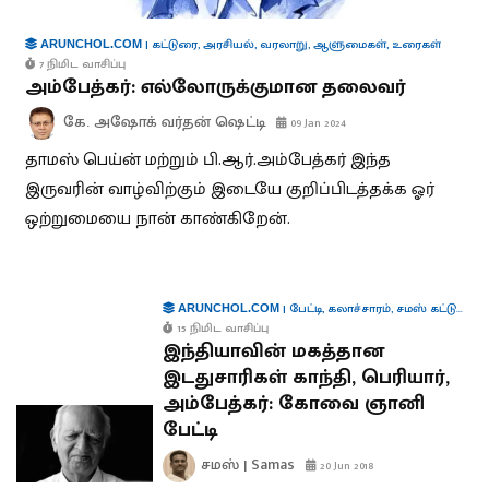
|
கட்டுரை
,
அரசியல்
,
வரலாறு
,
ஆளுமைகள்
,
உரைகள்
ARUNCHOL.COM
7 நிமிட வாசிப்பு
அம்பேத்கர்: எல்லோருக்குமான தலைவர்
கே. அஷோக் வர்தன் ஷெட்டி
09 Jan 2024
தாமஸ் பெய்ன் மற்றும் பி.ஆர்.அம்பேத்கர் இந்த
இருவரின் வாழ்விற்கும் இடையே குறிப்பிடத்தக்க ஓர்
ஒற்றுமையை நான் காண்கிறேன்.
|
பேட்டி
,
கலாச்சாரம்
,
சமஸ் கட்டுரை
,
ARUNCHOL.COM
15 நிமிட வாசிப்பு
இந்தியாவின் மகத்தான
இடதுசாரிகள் காந்தி, பெரியார்,
அம்பேத்கர்: கோவை ஞானி
பேட்டி
சமஸ் | Samas
20 Jun 2018