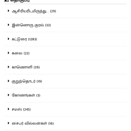
தொகுப்பு
ஆசிரியரிடமிருந்து... (29)
இன்னொரு குரல் (33)
கட்டுரை (1283)
கலை (22)
காணொளி (39)
குறுந்தொடர் (19)
கோணங்கள் (3)
சமஸ் (245)
சைபர் வில்லன்கள் (16)