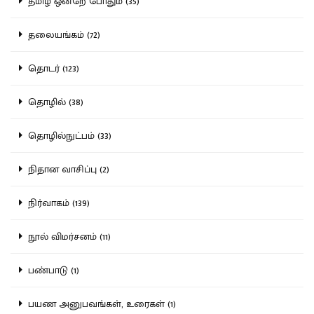
தமிழ் ஒன்றே போதும் (35)
தலையங்கம் (72)
தொடர் (123)
தொழில் (38)
தொழில்நுட்பம் (33)
நிதான வாசிப்பு (2)
நிர்வாகம் (139)
நூல் விமர்சனம் (11)
பண்பாடு (1)
பயண அனுபவங்கள், உரைகள் (1)