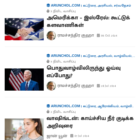
|
கட்டுரை
,
அரசியல்
,
சர்வதேசம்
ARUNCHOL.COM
5 நிமிட வாசிப்பு
அமெரிக்கா – இஸ்ரேல்: கூட்டுக்
களவாணிகள்
ராமச்சந்திர குஹா
06 Oct 2024
|
கட்டுரை
,
அரசியல்
,
வாழ்வியல்
,
சர்
ARUNCHOL.COM
5 நிமிட வாசிப்பு
பொதுவாழ்விலிருந்து ஓய்வு
எப்போது?
ராமச்சந்திர குஹா
28 Jul 2024
|
கட்டுரை
,
ஆரோக்கியம்
,
வாழ்வியல்
,
ARUNCHOL.COM
2 நிமிட வாசிப்பு
வாஷிங்டன்: காய்ச்சிய நீர் குடிக்க
அறிவுரை
ஜான் யூன்
07 Jul 2024