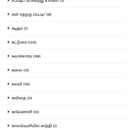
எப்படிப் பேசுகிறது உலகம்? (2)
ஏன் எதற்கு எப்படி? (18)
கடிதம் (2)
கட்டுரை (1335)
கலாச்சாரம் (198)
கலை (75)
கல்வி (110)
கவிதை (21)
காணொளி (55)
காலவெளியில் காந்தி (2)