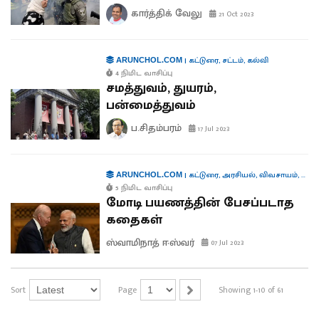
கார்த்திக் வேலு
21 Oct 2023
|
கட்டுரை
,
சட்டம்
,
கல்வி
ARUNCHOL.COM
4 நிமிட வாசிப்பு
சமத்துவம், துயரம்,
பன்மைத்துவம்
ப.சிதம்பரம்
17 Jul 2023
|
கட்டுரை
,
அரசியல்
,
விவசாயம்
,
பொர
ARUNCHOL.COM
5 நிமிட வாசிப்பு
மோடி பயணத்தின் பேசப்படாத
கதைகள்
ஸ்வாமிநாத் ஈஸ்வர்
07 Jul 2023
Sort
Page
Showing 1-10 of 61