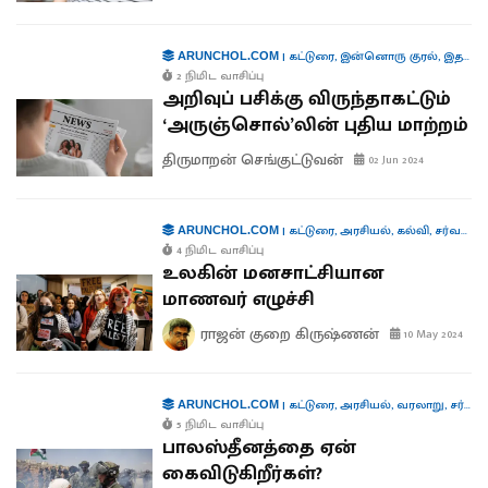
|
கட்டுரை
,
இன்னொரு குரல்
,
இதழியல்
ARUNCHOL.COM
2 நிமிட வாசிப்பு
அறிவுப் பசிக்கு விருந்தாகட்டும்
‘அருஞ்சொல்’லின் புதிய மாற்றம்
திருமாறன் செங்குட்டுவன்
02 Jun 2024
|
கட்டுரை
,
அரசியல்
,
கல்வி
,
சர்வதேசம்
ARUNCHOL.COM
4 நிமிட வாசிப்பு
உலகின் மனசாட்சியான
மாணவர் எழுச்சி
ராஜன் குறை கிருஷ்ணன்
10 May 2024
|
கட்டுரை
,
அரசியல்
,
வரலாறு
,
சர்வதேசம்
ARUNCHOL.COM
5 நிமிட வாசிப்பு
பாலஸ்தீனத்தை ஏன்
கைவிடுகிறீர்கள்?