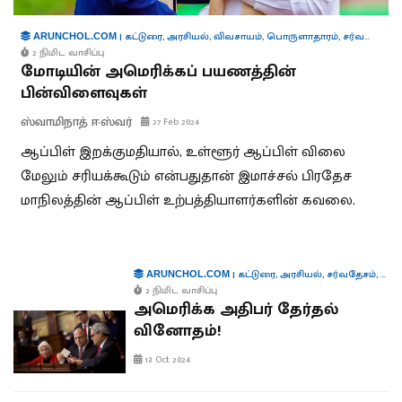
|
கட்டுரை
,
அரசியல்
,
விவசாயம்
,
பொருளாதாரம்
,
சர்வதேசம்
ARUNCHOL.COM
2 நிமிட வாசிப்பு
மோடியின் அமெரிக்கப் பயணத்தின்
பின்விளைவுகள்
ஸ்வாமிநாத் ஈஸ்வர்
27 Feb 2024
ஆப்பிள் இறக்குமதியால், உள்ளூர் ஆப்பிள் விலை
மேலும் சரியக்கூடும் என்பதுதான் இமாச்சல் பிரதேச
மாநிலத்தின் ஆப்பிள் உற்பத்தியாளர்களின் கவலை.
|
கட்டுரை
,
அரசியல்
,
சர்வதேசம்
,
கூட்
ARUNCHOL.COM
2 நிமிட வாசிப்பு
அமெரிக்க அதிபர் தேர்தல்
வினோதம்!
13 Oct 2024