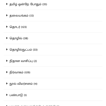
தமிழ் ஒன்றே போதும் (35)
தலையங்கம் (72)
தொடர் (123)
தொழில் (38)
தொழில்நுட்பம் (33)
நிதான வாசிப்பு (2)
நிர்வாகம் (139)
நூல் விமர்சனம் (11)
பண்பாடு (1)