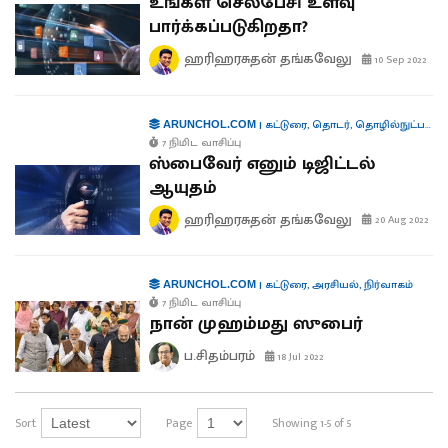
உங்கள் செல்பேசி உளவு
பார்க்கப்படுகிறதா?
ஹரிஹரசுதன் தங்கவேலு
10 Sep 2022
|
கட்டுரை
,
தொடர்
,
தொழில்நுட்பம்
,
ச
ARUNCHOL.COM
7 நிமிட வாசிப்பு
ஸ்பைவேர் எனும் டிஜிட்டல்
ஆயுதம்
ஹரிஹரசுதன் தங்கவேலு
20 Aug 2022
|
கட்டுரை
,
அரசியல்
,
நிர்வாகம்
ARUNCHOL.COM
7 நிமிட வாசிப்பு
நான் முஹம்மது ஸுபைர்
ப.சிதம்பரம்
18 Jul 2022
Sort
Page
Showing 1-5 of 5