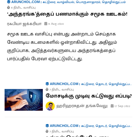
|
கட்டுரை
,
வாழ்வியல்
,
பொருளாதாரம்
,
தொழில்நுட்பம்
ARUNCHOL.COM
4 நிமிட வாசிப்பு
‘அந்தரங்க’த்தைப் பணமாக்கும் சமூக ஊடகம்!
ரஃபியா ஜக்கரியா
11 Aug 2024
சமூக ஊடக வாசிப்பு என்பது அன்றாடம் செய்தாக
வேண்டிய கடமைகளில் ஒன்றாகிவிட்டது. அதிலும்
குறிப்பாக, அடுத்தவர்களுடைய அந்தரங்கத்தைப்
பார்ப்பதில் பேரவா ஏற்பட்டுவிட்டது.
|
கட்டுரை
,
தொடர்
,
தொழில்நுட்பம்
,
ச
ARUNCHOL.COM
7 நிமிட வாசிப்பு
மோசடிக்கு முடிவு கட்டுவது எப்படி?
ஹரிஹரசுதன் தங்கவேலு
17 Sep 2022
|
கட்டுரை
,
தொடர்
,
தொழில்நுட்பம்
,
ச
ARUNCHOL.COM
7 நிமிட வாசிப்பு