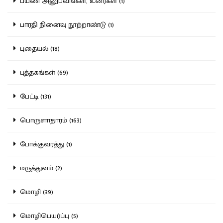
பயண அனுபவங்கள், உரைகள் (1)
பாரதி நினைவு நூற்றாண்டு (1)
புதையல் (18)
புத்தகங்கள் (69)
பேட்டி (131)
பொருளாதாரம் (163)
போக்குவரத்து (1)
மருத்துவம் (2)
மொழி (39)
மொழிபெயர்ப்பு (5)