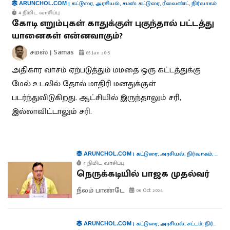
|
கட்டுரை
,
அரசியல்
,
சமஸ் கட்டுரை
,
ரீவைண்ட்
,
நிர்வாகம்
ARUNCHOL.COM
4 நிமிட வாசிப்பு
கோடி எறும்புகள் காதுக்குள் புகுந்தால் பட்டத்து
யானைகள் என்னவாகும்?
சமஸ் | Samas
05 Jan 2015
அதிகார வாசம் ஏற்படுத்தும் மமதை ஒரு கட்டத்துக்கு
மேல் உடலில் தோல் மாதிரி மனதுக்குள்
படர்ந்துவிடுகிறது. ஆட்சியில் இருந்தாலும் சரி,
இல்லாவிட்டாலும் சரி.
|
கட்டுரை
,
அரசியல்
,
நிர்வாகம்
,
கூட்டா
ARUNCHOL.COM
4 நிமிட வாசிப்பு
நெருக்கடியில் பாஜக முதல்வர்
நீலம் பாண்டே
06 Oct 2024
|
கட்டுரை
,
அரசியல்
,
சட்டம்
,
நிர்வாகம்
ARUNCHOL.COM