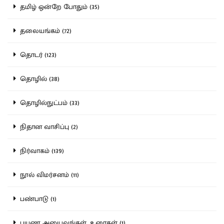
தமிழ் ஒன்றே போதும் (35)
தலையங்கம் (72)
தொடர் (123)
தொழில் (38)
தொழில்நுட்பம் (33)
நிதான வாசிப்பு (2)
நிர்வாகம் (139)
நூல் விமர்சனம் (11)
பண்பாடு (1)
பயண அனுபவங்கள், உரைகள் (1)