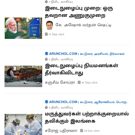
7 நிமிட வாசிப்பு
இடைநுழைப்பு முறை: ஒரு
தவறான அணுகுமுறை
கே. அஷோக் வர்தன் ஷெட்டி
15 Sep 2024
|
கட்டுரை
,
அரசியல்
,
நிர்வாகம்
ARUNCHOL.COM
5 நிமிட வாசிப்பு
இடைநுழைப்பு நியமனங்கள்
தீர்வாகிவிடாது
சஞ்சீவ் சோப்ரா
01 Sep 2024
|
கட்டுரை
,
ஆரோக்கியம்
,
பொருளாதாரம்
ARUNCHOL.COM
4 நிமிட வாசிப்பு
மருத்துவர்கள் பற்றாக்குறையால்
தவிக்கும் இலங்கை
சரோஜ் பதிரானா
30 Jun 2024