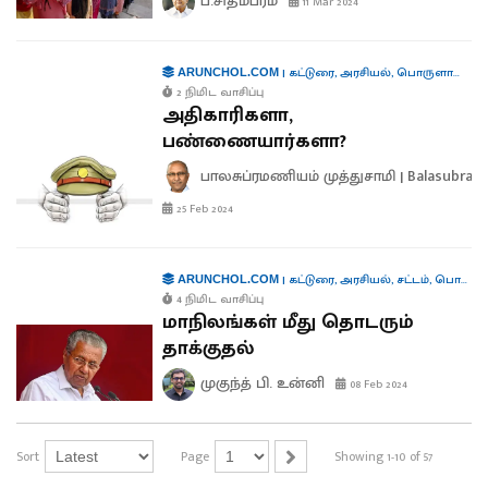
ப.சிதம்பரம்
11 Mar 2024
|
கட்டுரை
,
அரசியல்
,
பொருளாதாரம்
ARUNCHOL.COM
2 நிமிட வாசிப்பு
அதிகாரிகளா,
பண்ணையார்களா?
பாலசுப்ரமணியம் முத்துசாமி | Balasubra
25 Feb 2024
|
கட்டுரை
,
அரசியல்
,
சட்டம்
,
பொருளாதாரம்
ARUNCHOL.COM
4 நிமிட வாசிப்பு
மாநிலங்கள் மீது தொடரும்
தாக்குதல்
முகுந்த் பி. உன்னி
08 Feb 2024
Sort
Page
Showing 1-10 of 57