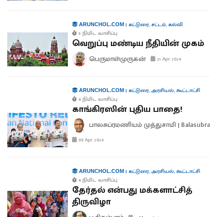
|
கட்டுரை
,
சட்டம்
,
கல்வி
ARUNCHOL.COM
5 நிமிட வாசிப்பு
வெறுப்பு மண்டிய நீதியின் முகம்
பெருமாள்முருகன்
21 Apr 2024
|
கட்டுரை
,
அரசியல்
,
கூட்டாட்சி
ARUNCHOL.COM
4 நிமிட வாசிப்பு
காங்கிரஸின் புதிய பாதை!
பாலசுப்ரமணியம் முத்துசாமி | Balasubra
09 Apr 2024
|
கட்டுரை
,
அரசியல்
,
கூட்டாட்சி
ARUNCHOL.COM
4 நிமிட வாசிப்பு
தேர்தல் என்பது மக்களாட்சித்
திருவிழா